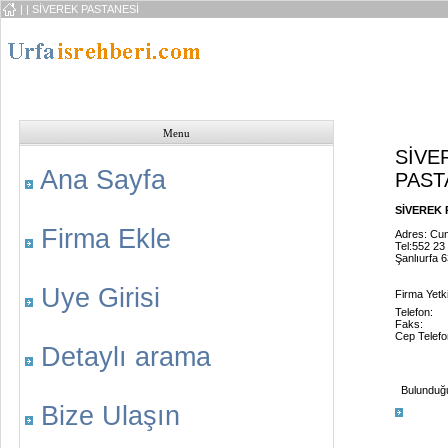
|
| SİVEREK PASTANESİ
Menu
SİVE
Ana Sayfa
PAST
SİVEREK P
Firma Ekle
Adres: Cu
Tel:552 23
Şanlıurfa 
Uye Girisi
Firma Yetkil
Telefon:
Faks:
Cep Telefo
Detaylı arama
Bulunduğu 
Bize Ulaşın