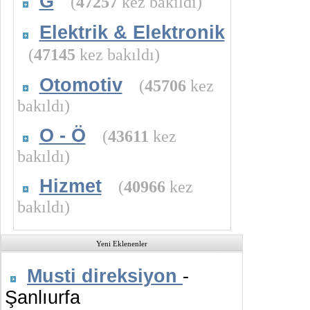
G
(
47257
kez bakıldı)
Elektrik & Elektronik
(
47145
kez bakıldı)
Otomotiv
(
45706
kez
bakıldı)
O - Ö
(
43611
kez
bakıldı)
Hizmet
(
40966
kez
bakıldı)
Yeni Eklenenler
Musti direksiyon
-
Şanlıurfa