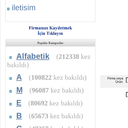
iletisim
Popüler Kategoriler
Alfabetik
(
212338
kez
bakıldı)
A
(
100822
kez bakıldı)
Firma veya
Ürün:
M
(
96087
kez bakıldı)
E
(
80692
kez bakıldı)
B
(
65673
kez bakıldı)