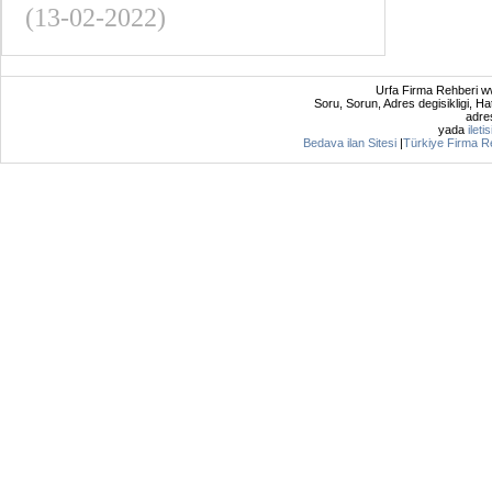
(13-02-2022)
Urfa Firma Rehberi ww
Soru, Sorun, Adres degisikligi, Hat
adres
yada
ileti
Bedava ilan Sitesi
|
Türkiye Firma R