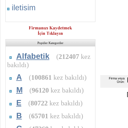
iletisim
Popüler Kategoriler
Alfabetik
(
212407
kez
bakıldı)
A
(
100861
kez bakıldı)
Firma veya
Ürün:
M
(
96120
kez bakıldı)
E
(
80722
kez bakıldı)
B
(
65701
kez bakıldı)