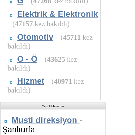
G
(
47268
kez bakıldı)
Elektrik & Elektronik
(
47157
kez bakıldı)
Otomotiv
(
45711
kez
bakıldı)
O - Ö
(
43625
kez
bakıldı)
Hizmet
(
40971
kez
bakıldı)
Yeni Eklenenler
Musti direksiyon
-
Şanlıurfa