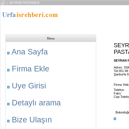
|
| SEYRAN PASTANESİ
Menu
SEY
Ana Sayfa
PAST
SEYRAN P
Firma Ekle
Adres: SS
Tel:351 68
Şanlıurfa 
Uye Girisi
Firma Yetkil
Telefon:
Faks:
Cep Telefo
Detaylı arama
Bulunduğu 
Bize Ulaşın