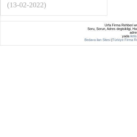
(13-02-2022)
Urfa Firma Rehberi ww
Soru, Sorun, Adres degisikligi, Hat
adres
yada
ileti
Bedava ilan Sitesi
|
Türkiye Firma R