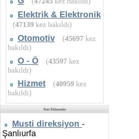
G
(
47245
kez bakıldı)
Elektrik & Elektronik
(
47139
kez bakıldı)
Otomotiv
(
45697
kez
bakıldı)
O - Ö
(
43597
kez
bakıldı)
Hizmet
(
40959
kez
bakıldı)
Yeni Eklenenler
Musti direksiyon
-
Şanlıurfa