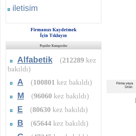
iletisim
Popüler Kategoriler
Alfabetik
(
212289
kez
bakıldı)
A
(
100801
kez bakıldı)
Firma veya
Ürün:
M
(
96060
kez bakıldı)
E
(
80630
kez bakıldı)
B
(
65644
kez bakıldı)