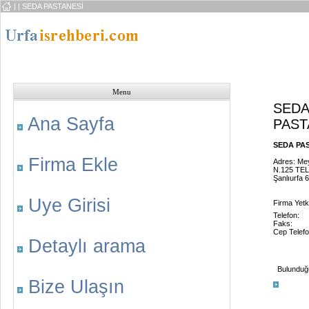
|
| SEDA PASTANESİ
Menu
SEDA
Ana Sayfa
PAST
SEDA PAST
Firma Ekle
Adres: Me
N.125 TEL
Şanlıurfa 
Uye Girisi
Firma Yetkil
Telefon:
Faks:
Cep Telefo
Detaylı arama
Bulunduğu 
Bize Ulaşın