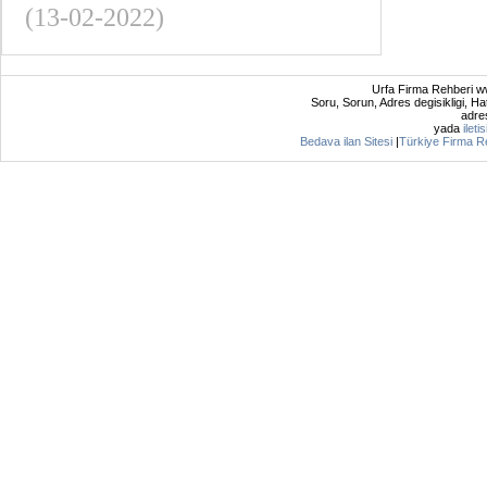
(13-02-2022)
Urfa Firma Rehberi ww
Soru, Sorun, Adres degisikligi, Hat
adres
yada
ileti
Bedava ilan Sitesi
|
Türkiye Firma R