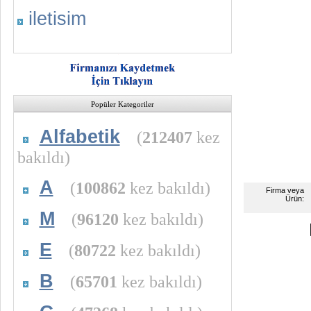
iletisim
Popüler Kategoriler
Alfabetik
(
212407
kez
bakıldı)
A
(
100862
kez bakıldı)
Firma veya
Ürün:
M
(
96120
kez bakıldı)
E
(
80722
kez bakıldı)
B
(
65701
kez bakıldı)