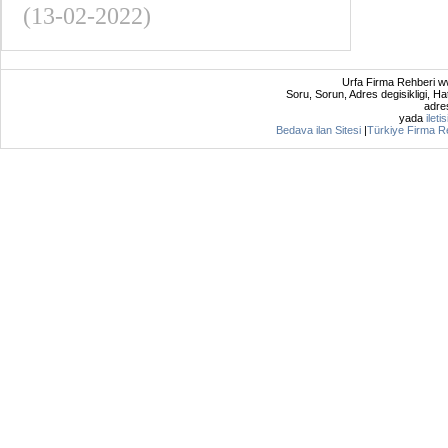
(13-02-2022)
Urfa Firma Rehberi ww
Soru, Sorun, Adres degisikligi, Hat
adres
yada
ileti
Bedava ilan Sitesi
|
Türkiye Firma R