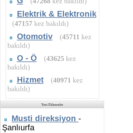
G
(
47268
kez bakıldı)
Elektrik & Elektronik
(
47157
kez bakıldı)
Otomotiv
(
45711
kez
bakıldı)
O - Ö
(
43625
kez
bakıldı)
Hizmet
(
40971
kez
bakıldı)
Yeni Eklenenler
Musti direksiyon
-
Şanlıurfa