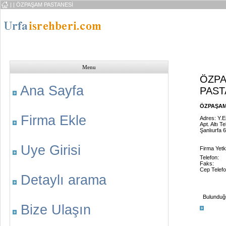
|
| ÖZPAŞAM PASTANESİ
Menu
ÖZP
Ana Sayfa
PAST
ÖZPAŞAM 
Firma Ekle
Adres: Y.
Apt. Altı T
Şanlıurfa 
Uye Girisi
Firma Yetkil
Telefon:
Faks:
Cep Telefo
Detaylı arama
Bulunduğu 
Bize Ulaşın