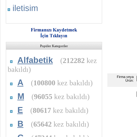
iletisim
Popüler Kategoriler
Alfabetik
(
212282
kez
bakıldı)
Firma veya
A
(
100800
kez bakıldı)
Ürün:
M
(
96055
kez bakıldı)
E
(
80617
kez bakıldı)
B
(
65642
kez bakıldı)