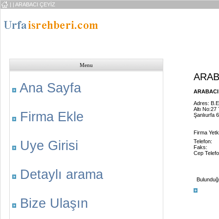
|
| ARABACI ÇEYİZ
Menu
ARAB
Ana Sayfa
ARABACI Ç
Adres: B.E
Altı No:27
Firma Ekle
Şanlıurfa 
Firma Yetkil
Uye Girisi
Telefon:
Faks:
Cep Telefo
Detaylı arama
Bulunduğu 
Bize Ulaşın