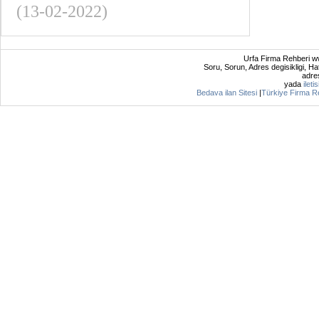
(13-02-2022)
Urfa Firma Rehberi ww
Soru, Sorun, Adres degisikligi, Hat
adres
yada
ileti
Bedava ilan Sitesi
|
Türkiye Firma R