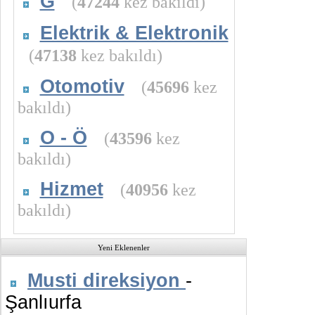
G
(
47244
kez bakıldı)
Elektrik & Elektronik
(
47138
kez bakıldı)
Otomotiv
(
45696
kez
bakıldı)
O - Ö
(
43596
kez
bakıldı)
Hizmet
(
40956
kez
bakıldı)
Yeni Eklenenler
Musti direksiyon
-
Şanlıurfa