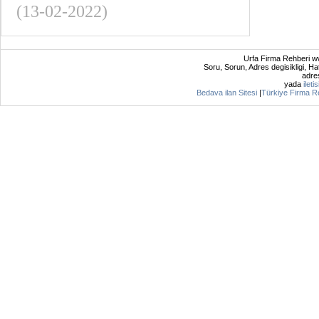
(13-02-2022)
Urfa Firma Rehberi ww
Soru, Sorun, Adres degisikligi, Hat
adres
yada
ileti
Bedava ilan Sitesi
|
Türkiye Firma R