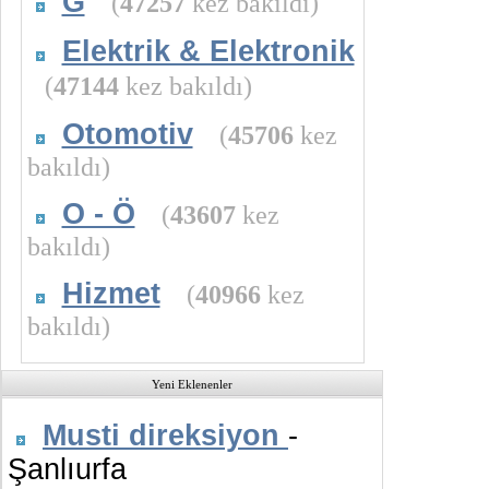
G
(
47257
kez bakıldı)
Elektrik & Elektronik
(
47144
kez bakıldı)
Otomotiv
(
45706
kez
bakıldı)
O - Ö
(
43607
kez
bakıldı)
Hizmet
(
40966
kez
bakıldı)
Yeni Eklenenler
Musti direksiyon
-
Şanlıurfa