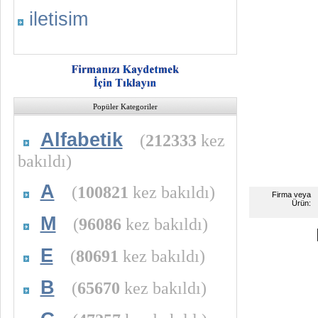
iletisim
Popüler Kategoriler
Alfabetik
(
212333
kez
bakıldı)
A
(
100821
kez bakıldı)
Firma veya
Ürün:
M
(
96086
kez bakıldı)
E
(
80691
kez bakıldı)
B
(
65670
kez bakıldı)