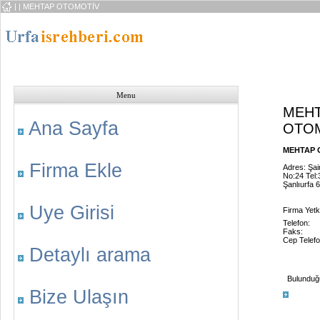
|
| MEHTAP OTOMOTİV
Menu
MEH
Ana Sayfa
OTO
MEHTAP O
Firma Ekle
Adres: Şai
No:24 Tel:
Şanlıurfa 
Uye Girisi
Firma Yetkil
Telefon:
Faks:
Cep Telefo
Detaylı arama
Bulunduğu 
Bize Ulaşın