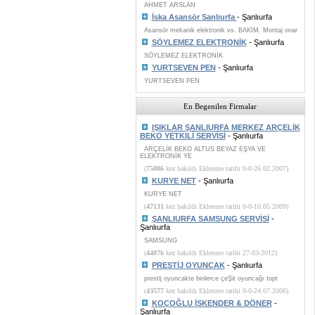
AHMET ARSLAN
İska Asansör Sanlıurfa
- Şanlıurfa
Asansör mekanik elektronik vs. BAKIM. Montaj onar
SÖYLEMEZ ELEKTRONİK
- Şanlıurfa
SÖYLEMEZ ELEKTRONİK
YURTSEVEN PEN
- Şanlıurfa
YURTSEVEN PEN
En Begenilen Firmalar
IŞIKLAR ŞANLIURFA MERKEZ ARÇELİK
BEKO YETKİLİ SERVİSİ
- Şanlıurfa
ARÇELİK BEKO ALTUS BEYAZ EŞYA VE
ELEKTRONİK YE
(
75086
kez bakıldı Eklenme tarihi 0-0-26.02.2007)
KURYE NET
- Şanlıurfa
KURYE NET
(
47131
kez bakıldı Eklenme tarihi 0-0-10.05.2009)
ŞANLIURFA SAMSUNG SERVİSİ
-
Şanlıurfa
SAMSUNG
(
44076
kez bakıldı Eklenme tarihi 27-03-2012)
PRESTİJ OYUNCAK
- Şanlıurfa
prestij oyuncakte binlerce çeŞit oyuncağı topt
(
43577
kez bakıldı Eklenme tarihi 0-0-24.07.2006)
KOÇOĞLU İSKENDER & DÖNER
-
Şanlıurfa