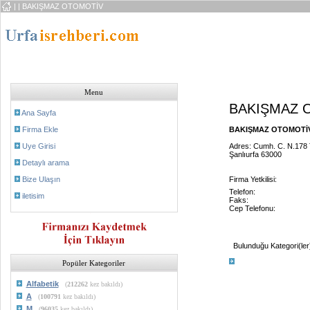
|
| BAKIŞMAZ OTOMOTİV
Menu
BAKIŞMAZ 
Ana Sayfa
Firma Ekle
BAKIŞMAZ OTOMOTİV 
Uye Girisi
Adres: Cumh. C. N.178
Şanlıurfa 63000
Detaylı arama
Bize Ulaşın
Firma Yetkilisi:
Telefon:
iletisim
Faks:
Cep Telefonu:
Bulunduğu Kategori(ler
Popüler Kategoriler
Alfabetik
(
212262
kez bakıldı)
A
(
100791
kez bakıldı)
M
(
96035
kez bakıldı)