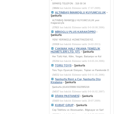
SİPARİŞ TELEFON : 316 00 34
(
38604
kez bakıldı Eklenme tarihi 17-07-2009)
ALTINBAŞ İMAMOğLU KUYUMCULUK
-
Şanlıurfa
ALTINBAŞ İMAMOğLU KUYUMCULUK yeni
magazasıyla
(
37821
kez bakıldı Eklenme tarihi 0-0-18.08.2006)
MİROGLU PLUS KARAKÖPRÜ
-
Şanlıurfa
YENİ YERİMİZLE HİZMETİNİZDEYİZ.
(
35920
kez bakıldı Eklenme tarihi 24-02-2013)
ÇAKMAK HALI YIKAMA TEMİZLİK
HİZMETLERİ LTD. ŞTİ.
- Şanlıurfa
Her Türlü Halı, Kilim, Yorgan, Battaniye ve Kol
(
35314
kez bakıldı Eklenme tarihi 0-0-05.04.2006)
TORU TOYS
- Şanlıurfa
Toru Toys Oyuncak Dünyası, Toptan ve Parekende O
(
34552
kez bakıldı Eklenme tarihi 0-0-11.05.2006)
Şanlıurfa Rent a Car, Şanlıurfa Oto
Kiralama
- Şanlıurfa
Şanlıurfa (4143155666-5322565216
(
34517
kez bakıldı Eklenme tarihi 0-0-16.02.2007)
DİVAN PASTANESİ
- Şanlıurfa
(
33433
kez bakıldı Eklenme tarihi 20-07-2009)
KUBAT GRUP
- Şanlıurfa
Cep Telefonu ve Aksesuarları, Bilgisayar ve Sarf