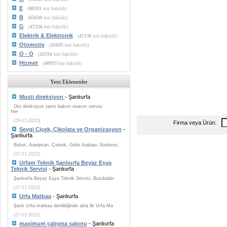
E
(
80591
kez bakıldı)
B
(
65630
kez bakıldı)
G
(
47236
kez bakıldı)
Elektrik & Elektronik
(
47136
kez bakıldı)
Otomotiv
(
45695
kez bakıldı)
O - Ö
(
43594
kez bakıldı)
Hizmet
(
40953
kez bakıldı)
Yeni Eklenenler
Musti direksiyon
- Şanlıurfa
Oto direksiyon tamir bakım onarım servisi
Her
(29-12-2023)
Firma veya Ürün:
Sevgi Çiçek, Çikolata ve Organizasyon
-
Şanlıurfa
Buket, Aranjman, Çelenk, Gelin Arabası Süsleme,
(27-11-2022)
Urfam Teknik Şanlıurfa Beyaz Eşya
Teknik Servisi
- Şanlıurfa
Şanlıurfa Beyaz Eşya Teknik Servisi, Buzdolabı
(27-11-2022)
Urfa Matbaa
- Şanlıurfa
Şanlı Urfa matbaa denildiğinde akla ilk Urfa Ma
(27-11-2022)
maximum çalışma salonu
- Şanlıurfa