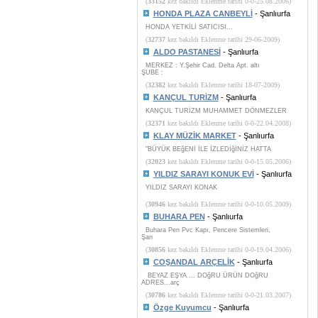
(
33152
kez bakıldı Eklenme tarihi 0-0-25.08.2006)
HONDA PLAZA CANBEYLİ
- Şanlıurfa
HONDA YETKİLİ SATICISI...
(
32737
kez bakıldı Eklenme tarihi 29-06-2009)
ALDO PASTANESİ
- Şanlıurfa
MERKEZ : Y.Şehir Cad. Delta Apt. altı
ŞUBE :
(
32382
kez bakıldı Eklenme tarihi 18-07-2009)
KANÇUL TURİZM
- Şanlıurfa
KANÇUL TURİZM MUHAMMET DÖNMEZLER
(
32371
kez bakıldı Eklenme tarihi 0-0-22.04.2008)
KLAY MÜZİK MARKET
- Şanlıurfa
"BÜYÜK BEğENİ İLE İZLEDİğİNİZ HATTA
(
32023
kez bakıldı Eklenme tarihi 0-0-15.05.2006)
YILDIZ SARAYI KONUK EVİ
- Şanlıurfa
YILDIZ SARAYI KONAK
(
30946
kez bakıldı Eklenme tarihi 0-0-10.05.2009)
BUHARA PEN
- Şanlıurfa
Buhara Pen Pvc Kapı, Pencere Sistemleri,
Şan
(
30856
kez bakıldı Eklenme tarihi 0-0-19.04.2006)
COŞANDAL ARÇELİK
- Şanlıurfa
BEYAZ EŞYA ... DOğRU ÜRÜN DOğRU
ADRES...arç
(
30786
kez bakıldı Eklenme tarihi 0-0-21.03.2007)
Özge Kuyumcu
- Şanlıurfa