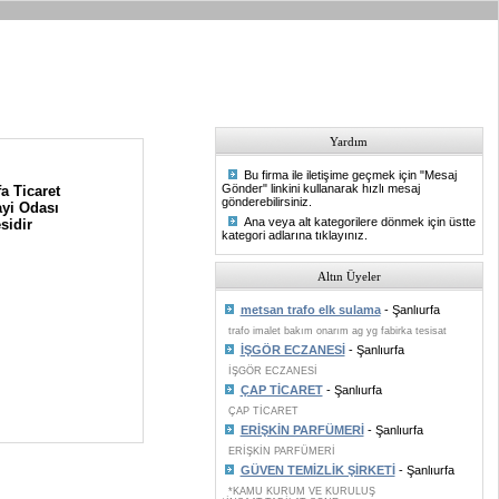
Yardım
Bu firma ile iletişime geçmek için "Mesaj
Gönder" linkini kullanarak hızlı mesaj
a Ticaret
gönderebilirsiniz.
yi Odası
Ana veya alt kategorilere dönmek için üstte
sidir
kategori adlarına tıklayınız.
Altın Üyeler
metsan trafo elk sulama
- Şanlıurfa
trafo imalet bakım onarım ag yg fabirka tesisat
İŞGÖR ECZANESİ
- Şanlıurfa
İŞGÖR ECZANESİ
ÇAP TİCARET
- Şanlıurfa
ÇAP TİCARET
ERİŞKİN PARFÜMERİ
- Şanlıurfa
ERİŞKİN PARFÜMERİ
GÜVEN TEMİZLİK ŞİRKETİ
- Şanlıurfa
*KAMU KURUM VE KURULUŞ