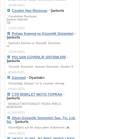
(03-06-2022)
Cevahir Han Restoran
- Şanlıurfa
Cevahirhan Restorant
Serpme Kahvaltı
Öğ
(19-05-2022)
Polsan Kamera ve Güvenlik Sistemleri
-
Şanlıurfa
Şanlıurfa Kamera ve Güvenlik Sistemleri,
Hı
(29-04-2022)
POLSAN GÜVENLİK SİSTEMLERİ
-
Şanlıurfa
Güvenlik Sistemleri, Kamera Sistemleri, Diyafon S
(09-04-2022)
Günsiad
- Diyarbakır
Güneydoğu Sanayici ve İş insanları dernegi
(29-03-2022)
CTR BİSİKLET MOTO TOPRAK
-
Şanlıurfa
BİSİKLET.MOTOSİKLET.YEDEK PARÇA.
AKSESUAR
(12-03-2022)
Silver Güvenlik Sistemleri San. Tic. Ltd.
Şti.
- Şanlıurfa
Güvenliğiniz için bir araya gelen mükemmel ç�
(28-02-2022)
AKYOL KLİMA -İKLİMSA YETKİLİ BAYİ