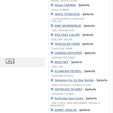
*İNŞAAT,TADİLAT SONR
Hasan ÇAKMAK
- Şanlıurfa
Hasan ÇAKMAK
YAVUZ ÇİÇEKÇİLİK
- Şanlıurfa
ULUSLARARASI ÇİÇEKÇİLİK
***16 yıllık
GMG MÜHENDİSLİK
- Şanlıurfa
GMG MÜHENDİSLİK
EGE SAAT GALERİ
- Şanlıurfa
EGE SAAT GALERİ
TAHILALAN TARIM
- Şanlıurfa
TAHILALAN TARIM
HARRAN ORTOPEDİ
- Şanlıurfa
HARRAN ORTOPEDİ
ARZU NET
- Şanlıurfa
ARZU NET
ALANKAYA PETROL
- Şanlıurfa
ALANKAYA PETROL
Jinekolog Op. Dr. Eda ŞimŞek
- Şanlıurfa
Kadın Hastalıkları ve Doğum Uzmanı
ORTAKAYA TİCARET
- Şanlıurfa
ORTAKAYA TİCARET
KarŞıyaka Spor Giyim
- Şanlıurfa
HER TÜRLÜ SPOR MALZEMESİ TOPTAN &
PERAKENDE
AHMET ARSLAN
- Şanlıurfa