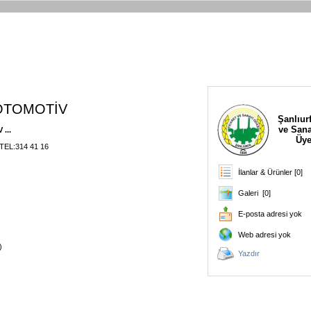
OTOMOTİV
Şanlıurf
ve Sana
...
Üye
 TEL:314 41 16
İlanlar & Ürünler [0]
Galeri [0]
E-posta adresi yok
Web adresi yok
)
Yazdır