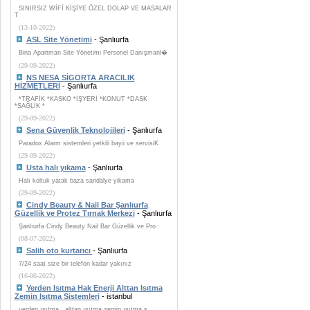
SINIRSIZ WİFİ KİŞİYE ÖZEL DOLAP VE MASALAR
T
(13-10-2022)
ASL Site Yönetimi
- Şanlıurfa
Bina Apartman Site Yönetimi Personel Danışmanl�
(29-09-2022)
NS NESA SİGORTA ARACILIK
HİZMETLERİ
- Şanlıurfa
*TRAFİK *KASKO *İŞYERİ *KONUT *DASK
*SAĞLIK *
(29-09-2022)
Sena Güvenlik Teknolojileri
- Şanlıurfa
Paradox Alarm sistemleri yetkili bayii ve servisiK
(29-09-2022)
Usta halı yıkama
- Şanlıurfa
Halı koltuk yatak baza sandalye yikama
(29-09-2022)
Cindy Beauty & Nail Bar Şanlıurfa
Güzellik ve Protez Tırnak Merkezi
- Şanlıurfa
Şanlıurfa Cindy Beauty Nail Bar Güzellik ve Pro
(08-07-2022)
Salih oto kurtarıcı
- Şanlıurfa
7/24 saat size bir telefon kadar yakınız
(16-06-2022)
Yerden Isıtma Hak Enerji Alttan Isıtma
Zemin Isıtma Sistemleri
- istanbul
yerden ısıtma , alttan ısıtma zemin ısıtma s