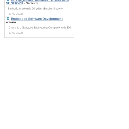
VE SERVİSİ
- Şanlıurfa
Şanlıurfa merkezde 20 yıldır Mitsubishi bayi v
(13-02-2022)
Embedded Software Development
-
ankara
ICterra is a Software Engineering Company with 200
(13-02-2022)