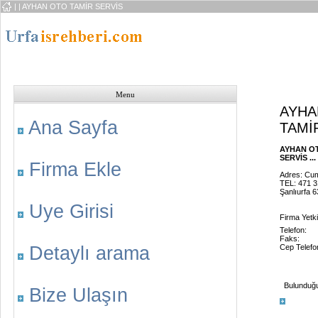
|
| AYHAN OTO TAMİR SERVİS
Menu
AYHA
Ana Sayfa
TAMİ
AYHAN O
SERVİS ...
Firma Ekle
Adres: Cum
TEL: 471 3
Şanlıurfa 
Uye Girisi
Firma Yetkil
Telefon:
Faks:
Detaylı arama
Cep Telefo
Bulunduğu 
Bize Ulaşın