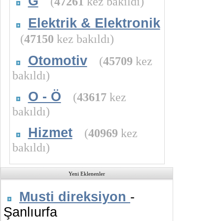
G
(
47261
kez bakıldı)
Elektrik & Elektronik
(
47150
kez bakıldı)
Otomotiv
(
45709
kez
bakıldı)
O - Ö
(
43617
kez
bakıldı)
Hizmet
(
40969
kez
bakıldı)
Yeni Eklenenler
Musti direksiyon
-
Şanlıurfa