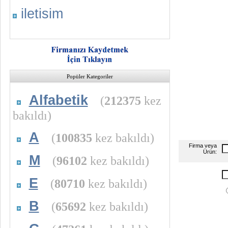
iletisim
Popüler Kategoriler
Alfabetik
(
212375
kez
bakıldı)
A
(
100835
kez bakıldı)
Firma veya
Ürün:
M
(
96102
kez bakıldı)
E
(
80710
kez bakıldı)
B
(
65692
kez bakıldı)