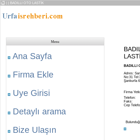
|
| BADILLI OTO LASTİK
Menu
BADI
Ana Sayfa
LAST
BADILLI O
Firma Ekle
Adres: San.
No:31 Tel:
Şanlıurfa 
Uye Girisi
Firma Yetkil
Telefon:
Faks:
Cep Telefo
Detaylı arama
Bulunduğu 
Bize Ulaşın