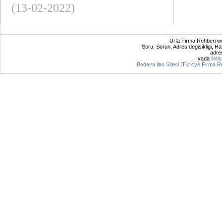
(13-02-2022)
Urfa Firma Rehberi ww
Soru, Sorun, Adres degisikligi, Hat
adres
yada
ileti
Bedava ilan Sitesi
|
Türkiye Firma R