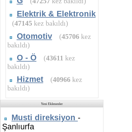
G
(
47257
kez bakıldı)
Elektrik & Elektronik
(
47145
kez bakıldı)
Otomotiv
(
45706
kez
bakıldı)
O - Ö
(
43611
kez
bakıldı)
Hizmet
(
40966
kez
bakıldı)
Yeni Eklenenler
Musti direksiyon
-
Şanlıurfa