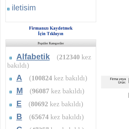
iletisim
Popüler Kategoriler
Alfabetik
(
212340
kez
bakıldı)
A
(
100824
kez bakıldı)
Firma veya
Ürün:
M
(
96087
kez bakıldı)
E
(
80692
kez bakıldı)
B
(
65674
kez bakıldı)