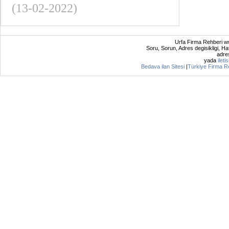
(13-02-2022)
Urfa Firma Rehberi ww
Soru, Sorun, Adres degisikligi, Hat
adres
yada
ileti
Bedava ilan Sitesi
|
Türkiye Firma R