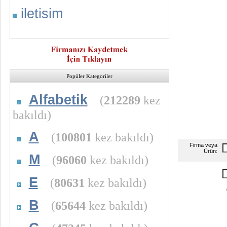
iletisim
Popüler Kategoriler
Alfabetik
(
212289
kez
bakıldı)
A
(
100801
kez bakıldı)
Firma veya
Ürün:
M
(
96060
kez bakıldı)
E
(
80631
kez bakıldı)
B
(
65644
kez bakıldı)