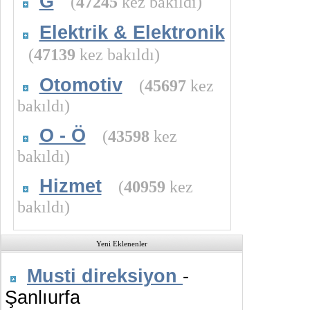
G
(
47245
kez bakıldı)
Elektrik & Elektronik
(
47139
kez bakıldı)
Otomotiv
(
45697
kez
bakıldı)
O - Ö
(
43598
kez
bakıldı)
Hizmet
(
40959
kez
bakıldı)
Yeni Eklenenler
Musti direksiyon
-
Şanlıurfa