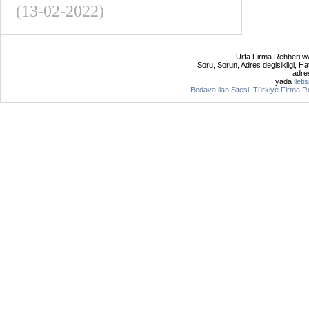
(13-02-2022)
Urfa Firma Rehberi ww
Soru, Sorun, Adres degisikligi, Hat
adres
yada
ileti
Bedava ilan Sitesi
|
Türkiye Firma R