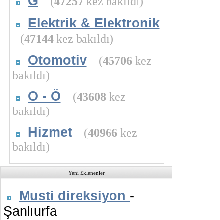
G
(
47257
kez bakıldı)
Elektrik & Elektronik
(
47144
kez bakıldı)
Otomotiv
(
45706
kez
bakıldı)
O - Ö
(
43608
kez
bakıldı)
Hizmet
(
40966
kez
bakıldı)
Yeni Eklenenler
Musti direksiyon
-
Şanlıurfa