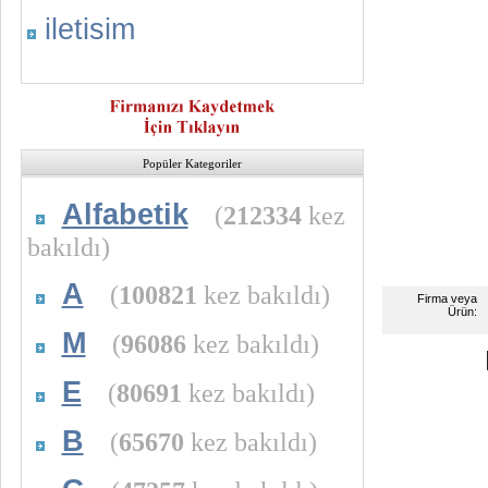
iletisim
Popüler Kategoriler
Alfabetik
(
212334
kez
bakıldı)
A
(
100821
kez bakıldı)
Firma veya
Ürün:
M
(
96086
kez bakıldı)
E
(
80691
kez bakıldı)
B
(
65670
kez bakıldı)