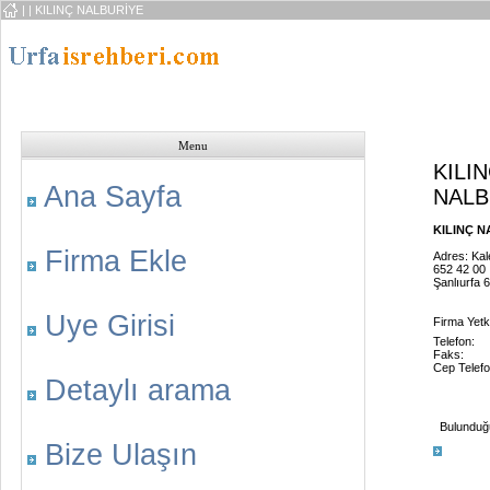
|
| KILINÇ NALBURİYE
Menu
KILI
Ana Sayfa
NALB
KILINÇ NA
Firma Ekle
Adres: Kal
652 42 00
Şanlıurfa 
Uye Girisi
Firma Yetkil
Telefon:
Faks:
Cep Telefo
Detaylı arama
Bulunduğu 
Bize Ulaşın