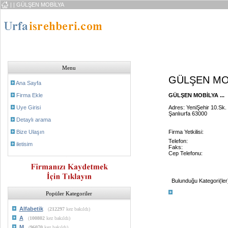
|
| GÜLŞEN MOBİLYA
Menu
GÜLŞEN MO
Ana Sayfa
Firma Ekle
GÜLŞEN MOBİLYA ...
Uye Girisi
Adres: YeniŞehir 10.Sk.
Şanlıurfa 63000
Detaylı arama
Bize Ulaşın
Firma Yetkilisi:
Telefon:
iletisim
Faks:
Cep Telefonu:
Bulunduğu Kategori(ler
Popüler Kategoriler
Alfabetik
(
212297
kez bakıldı)
A
(
100802
kez bakıldı)
M
(
96070
kez bakıldı)