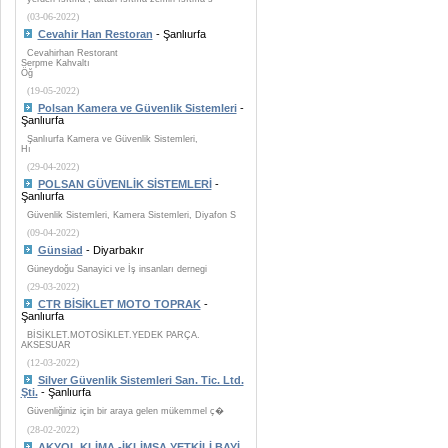
(03-06-2022)
Cevahir Han Restoran
- Şanlıurfa
Cevahirhan Restorant
Serpme Kahvaltı
Öğ
(19-05-2022)
Polsan Kamera ve Güvenlik Sistemleri
-
Şanlıurfa
Şanlıurfa Kamera ve Güvenlik Sistemleri,
Hı
(29-04-2022)
POLSAN GÜVENLİK SİSTEMLERİ
-
Şanlıurfa
Güvenlik Sistemleri, Kamera Sistemleri, Diyafon S
(09-04-2022)
Günsiad
- Diyarbakır
Güneydoğu Sanayici ve İş insanları dernegi
(29-03-2022)
CTR BİSİKLET MOTO TOPRAK
-
Şanlıurfa
BİSİKLET.MOTOSİKLET.YEDEK PARÇA.
AKSESUAR
(12-03-2022)
Silver Güvenlik Sistemleri San. Tic. Ltd.
Şti.
- Şanlıurfa
Güvenliğiniz için bir araya gelen mükemmel ç�
(28-02-2022)
AKYOL KLİMA -İKLİMSA YETKİLİ BAYİ