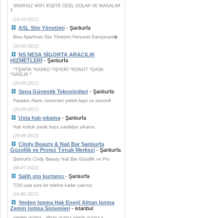
SINIRSIZ WİFİ KİŞİYE ÖZEL DOLAP VE MASALAR
T
(13-10-2022)
ASL Site Yönetimi
- Şanlıurfa
Bina Apartman Site Yönetimi Personel Danışmanl�
(29-09-2022)
NS NESA SİGORTA ARACILIK
HİZMETLERİ
- Şanlıurfa
*TRAFİK *KASKO *İŞYERİ *KONUT *DASK
*SAĞLIK *
(29-09-2022)
Sena Güvenlik Teknolojileri
- Şanlıurfa
Paradox Alarm sistemleri yetkili bayii ve servisiK
(29-09-2022)
Usta halı yıkama
- Şanlıurfa
Halı koltuk yatak baza sandalye yikama
(29-09-2022)
Cindy Beauty & Nail Bar Şanlıurfa
Güzellik ve Protez Tırnak Merkezi
- Şanlıurfa
Şanlıurfa Cindy Beauty Nail Bar Güzellik ve Pro
(08-07-2022)
Salih oto kurtarıcı
- Şanlıurfa
7/24 saat size bir telefon kadar yakınız
(16-06-2022)
Yerden Isıtma Hak Enerji Alttan Isıtma
Zemin Isıtma Sistemleri
- istanbul
yerden ısıtma , alttan ısıtma zemin ısıtma s