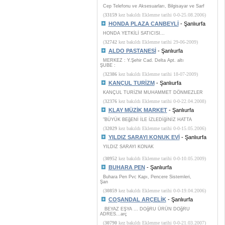
Cep Telefonu ve Aksesuarları, Bilgisayar ve Sarf
(
33159
kez bakıldı Eklenme tarihi 0-0-25.08.2006)
HONDA PLAZA CANBEYLİ
- Şanlıurfa
HONDA YETKİLİ SATICISI...
(
32742
kez bakıldı Eklenme tarihi 29-06-2009)
ALDO PASTANESİ
- Şanlıurfa
MERKEZ : Y.Şehir Cad. Delta Apt. altı
ŞUBE :
(
32386
kez bakıldı Eklenme tarihi 18-07-2009)
KANÇUL TURİZM
- Şanlıurfa
KANÇUL TURİZM MUHAMMET DÖNMEZLER
(
32376
kez bakıldı Eklenme tarihi 0-0-22.04.2008)
KLAY MÜZİK MARKET
- Şanlıurfa
"BÜYÜK BEğENİ İLE İZLEDİğİNİZ HATTA
(
32029
kez bakıldı Eklenme tarihi 0-0-15.05.2006)
YILDIZ SARAYI KONUK EVİ
- Şanlıurfa
YILDIZ SARAYI KONAK
(
30952
kez bakıldı Eklenme tarihi 0-0-10.05.2009)
BUHARA PEN
- Şanlıurfa
Buhara Pen Pvc Kapı, Pencere Sistemleri,
Şan
(
30859
kez bakıldı Eklenme tarihi 0-0-19.04.2006)
COŞANDAL ARÇELİK
- Şanlıurfa
BEYAZ EŞYA ... DOğRU ÜRÜN DOğRU
ADRES...arç
(
30790
kez bakıldı Eklenme tarihi 0-0-21.03.2007)