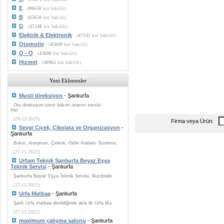
E
(
80650
kez bakıldı)
B
(
65650
kez bakıldı)
G
(
47248
kez bakıldı)
Elektrik & Elektronik
(
47141
kez bakıldı)
Otomotiv
(
45699
kez bakıldı)
O - Ö
(
43600
kez bakıldı)
Hizmet
(
40962
kez bakıldı)
Yeni Eklenenler
Musti direksiyon
- Şanlıurfa
Oto direksiyon tamir bakım onarım servisi
Her
(29-12-2023)
Firma veya Ürün:
Sevgi Çiçek, Çikolata ve Organizasyon
-
Şanlıurfa
Buket, Aranjman, Çelenk, Gelin Arabası Süsleme,
(27-11-2022)
Urfam Teknik Şanlıurfa Beyaz Eşya
Teknik Servisi
- Şanlıurfa
Şanlıurfa Beyaz Eşya Teknik Servisi, Buzdolabı
(27-11-2022)
Urfa Matbaa
- Şanlıurfa
Şanlı Urfa matbaa denildiğinde akla ilk Urfa Ma
(27-11-2022)
maximum çalışma salonu
- Şanlıurfa