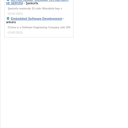
VE SERVİSİ
- Şanlıurfa
Şanlıurfa merkezde 20 yıldır Mitsubishi bayi v
(13-02-2022)
Embedded Software Development
-
ankara
ICterra is a Software Engineering Company with 200
(13-02-2022)