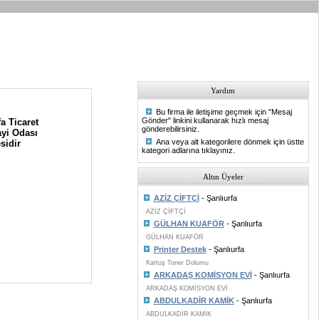
Yardım
Bu firma ile iletişime geçmek için "Mesaj
Gönder" linkini kullanarak hızlı mesaj
a Ticaret
gönderebilirsiniz.
yi Odası
Ana veya alt kategorilere dönmek için üstte
sidir
kategori adlarına tıklayınız.
Altın Üyeler
AZİZ ÇİFTÇİ
- Şanlıurfa
AZİZ ÇİFTÇİ
GÜLHAN KUAFÖR
- Şanlıurfa
GÜLHAN KUAFÖR
Printer Destek
- Şanlıurfa
Kartuş Toner Dolumu
ARKADAŞ KOMİSYON EVİ
- Şanlıurfa
ARKADAŞ KOMİSYON EVİ
ABDULKADİR KAMİK
- Şanlıurfa
ABDULKADİR KAMİK