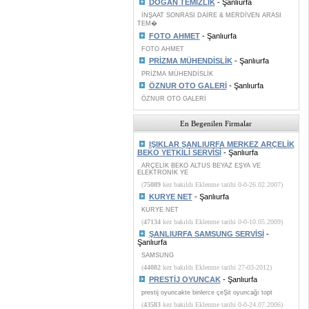
DOĞAN TEMİZLİK
- Şanlıurfa
İNŞAAT SONRASI DAİRE & MERDİVEN ARASI
TEM�
FOTO AHMET
- Şanlıurfa
FOTO AHMET
PRİZMA MÜHENDİSLİK
- Şanlıurfa
PRİZMA MÜHENDİSLİK
ÖZNUR OTO GALERİ
- Şanlıurfa
ÖZNUR OTO GALERİ
En Begenilen Firmalar
IŞIKLAR ŞANLIURFA MERKEZ ARÇELİK
BEKO YETKİLİ SERVİSİ
- Şanlıurfa
ARÇELİK BEKO ALTUS BEYAZ EŞYA VE
ELEKTRONİK YE
(
75089
kez bakıldı Eklenme tarihi 0-0-26.02.2007)
KURYE NET
- Şanlıurfa
KURYE NET
(
47134
kez bakıldı Eklenme tarihi 0-0-10.05.2009)
ŞANLIURFA SAMSUNG SERVİSİ
-
Şanlıurfa
SAMSUNG
(
44082
kez bakıldı Eklenme tarihi 27-03-2012)
PRESTİJ OYUNCAK
- Şanlıurfa
prestij oyuncakte binlerce çeŞit oyuncağı topt
(
43583
kez bakıldı Eklenme tarihi 0-0-24.07.2006)