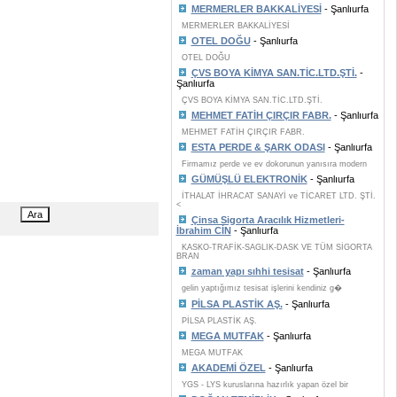
MERMERLER BAKKALİYESİ
- Şanlıurfa
MERMERLER BAKKALİYESİ
OTEL DOĞU
- Şanlıurfa
OTEL DOĞU
ÇVS BOYA KİMYA SAN.TİC.LTD.ŞTİ.
-
Şanlıurfa
ÇVS BOYA KİMYA SAN.TİC.LTD.ŞTİ.
MEHMET FATİH ÇIRÇIR FABR.
- Şanlıurfa
MEHMET FATİH ÇIRÇIR FABR.
ESTA PERDE & ŞARK ODASI
- Şanlıurfa
Firmamız perde ve ev dokorunun yanısıra modern
GÜMÜŞLÜ ELEKTRONİK
- Şanlıurfa
İTHALAT İHRACAT SANAYİ ve TİCARET LTD. ŞTİ.
<
Çinsa Sigorta Aracılık Hizmetleri-
İbrahim CİN
- Şanlıurfa
KASKO-TRAFİK-SAGLIK-DASK VE TÜM SİGORTA
BRAN
zaman yapı sıhhi tesisat
- Şanlıurfa
gelin yaptığımız tesisat işlerini kendiniz g�
PİLSA PLASTİK AŞ.
- Şanlıurfa
PİLSA PLASTİK AŞ.
MEGA MUTFAK
- Şanlıurfa
MEGA MUTFAK
AKADEMİ ÖZEL
- Şanlıurfa
YGS - LYS kuruslarına hazırlık yapan özel bir