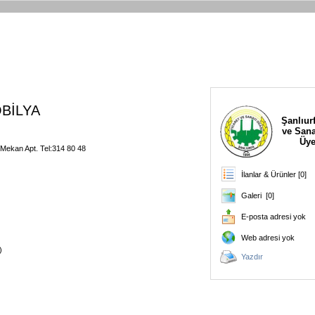
BİLYA
Şanlıurf
ve Sana
Üye
 Mekan Apt. Tel:314 80 48
İlanlar & Ürünler [0]
Galeri [0]
E-posta adresi yok
Web adresi yok
)
Yazdır