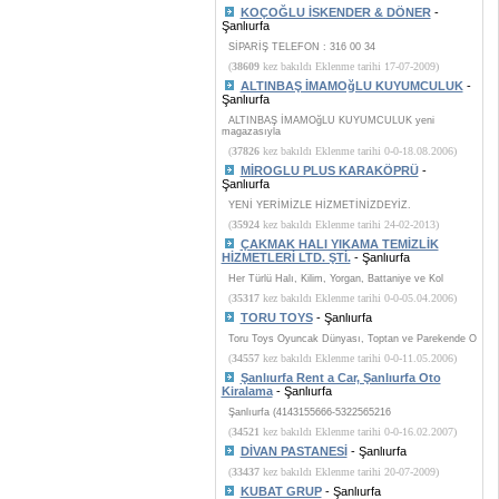
KOÇOĞLU İSKENDER & DÖNER
-
Şanlıurfa
SİPARİŞ TELEFON : 316 00 34
(
38609
kez bakıldı Eklenme tarihi 17-07-2009)
ALTINBAŞ İMAMOğLU KUYUMCULUK
-
Şanlıurfa
ALTINBAŞ İMAMOğLU KUYUMCULUK yeni
magazasıyla
(
37826
kez bakıldı Eklenme tarihi 0-0-18.08.2006)
MİROGLU PLUS KARAKÖPRÜ
-
Şanlıurfa
YENİ YERİMİZLE HİZMETİNİZDEYİZ.
(
35924
kez bakıldı Eklenme tarihi 24-02-2013)
ÇAKMAK HALI YIKAMA TEMİZLİK
HİZMETLERİ LTD. ŞTİ.
- Şanlıurfa
Her Türlü Halı, Kilim, Yorgan, Battaniye ve Kol
(
35317
kez bakıldı Eklenme tarihi 0-0-05.04.2006)
TORU TOYS
- Şanlıurfa
Toru Toys Oyuncak Dünyası, Toptan ve Parekende O
(
34557
kez bakıldı Eklenme tarihi 0-0-11.05.2006)
Şanlıurfa Rent a Car, Şanlıurfa Oto
Kiralama
- Şanlıurfa
Şanlıurfa (4143155666-5322565216
(
34521
kez bakıldı Eklenme tarihi 0-0-16.02.2007)
DİVAN PASTANESİ
- Şanlıurfa
(
33437
kez bakıldı Eklenme tarihi 20-07-2009)
KUBAT GRUP
- Şanlıurfa