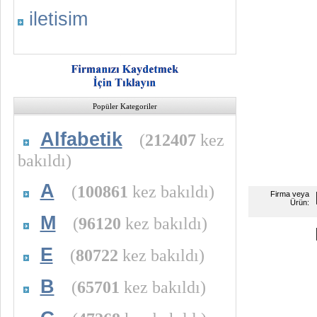
iletisim
Popüler Kategoriler
Alfabetik
(
212407
kez
bakıldı)
A
(
100861
kez bakıldı)
Firma veya
Ürün:
M
(
96120
kez bakıldı)
E
(
80722
kez bakıldı)
B
(
65701
kez bakıldı)