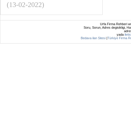
(13-02-2022)
Urfa Firma Rehberi ww
Soru, Sorun, Adres degisikligi, Hat
adres
yada
ileti
Bedava ilan Sitesi
|
Türkiye Firma R