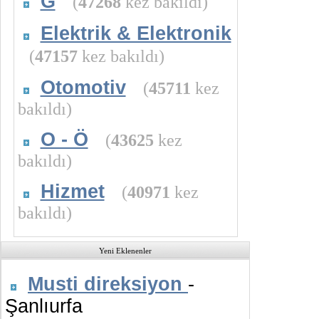
G
(
47268
kez bakıldı)
Elektrik & Elektronik
(
47157
kez bakıldı)
Otomotiv
(
45711
kez
bakıldı)
O - Ö
(
43625
kez
bakıldı)
Hizmet
(
40971
kez
bakıldı)
Yeni Eklenenler
Musti direksiyon
-
Şanlıurfa