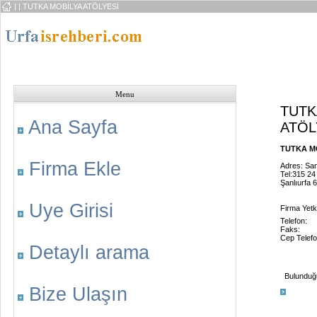
|
| TUTKA MOBİLYA ATÖLYESİ
Menu
TUTK
Ana Sayfa
ATÖL
TUTKA MO
Firma Ekle
Adres: San
Tel:315 24
Şanlıurfa 
Uye Girisi
Firma Yetkil
Telefon:
Faks:
Cep Telefo
Detaylı arama
Bulunduğu 
Bize Ulaşın