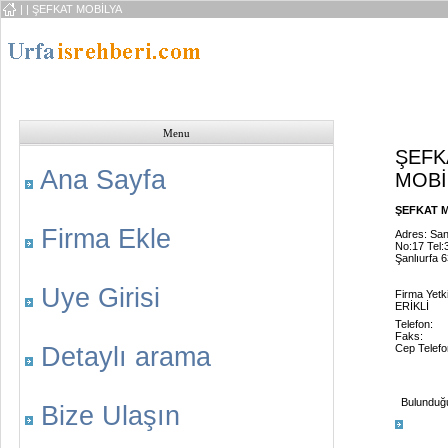
|
| ŞEFKAT MOBİLYA
Menu
ŞEFK
Ana Sayfa
MOBİ
ŞEFKAT M
Firma Ekle
Adres: San.
No:17 Tel:
Şanlıurfa 
Uye Girisi
Firma Yetk
ERİKLİ
Telefon:
Faks:
Detaylı arama
Cep Telefo
Bulunduğu 
Bize Ulaşın