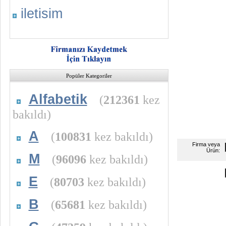
iletisim
Popüler Kategoriler
Alfabetik
(
212361
kez
bakıldı)
A
(
100831
kez bakıldı)
Firma veya
Ürün:
M
(
96096
kez bakıldı)
E
(
80703
kez bakıldı)
B
(
65681
kez bakıldı)