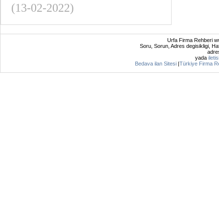
(13-02-2022)
Urfa Firma Rehberi ww
Soru, Sorun, Adres degisikligi, Hat
adres
yada
ileti
Bedava ilan Sitesi
|
Türkiye Firma R