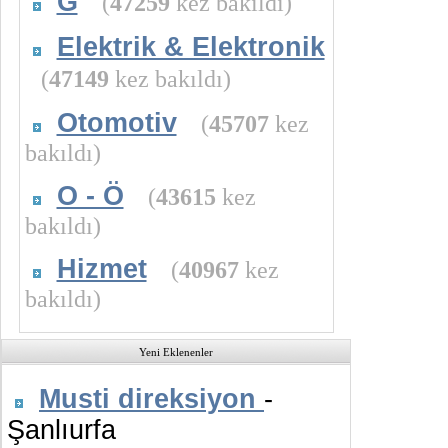
G
(
47259
kez bakıldı)
Elektrik & Elektronik
(
47149
kez bakıldı)
Otomotiv
(
45707
kez
bakıldı)
O - Ö
(
43615
kez
bakıldı)
Hizmet
(
40967
kez
bakıldı)
Yeni Eklenenler
Musti direksiyon
-
Şanlıurfa