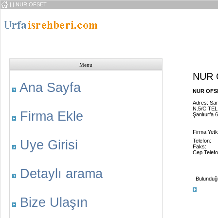
|
| NUR OFSET
Menu
NUR 
Ana Sayfa
NUR OFSE
Adres: Sar
N.5/C TEL
Firma Ekle
Şanlıurfa 
Firma Yetk
Uye Girisi
Telefon:
Faks:
Cep Telefo
Detaylı arama
Bulunduğu 
Bize Ulaşın