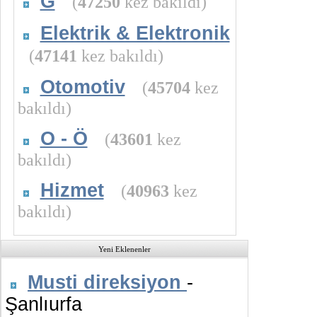
G
(
47250
kez bakıldı)
Elektrik & Elektronik
(
47141
kez bakıldı)
Otomotiv
(
45704
kez
bakıldı)
O - Ö
(
43601
kez
bakıldı)
Hizmet
(
40963
kez
bakıldı)
Yeni Eklenenler
Musti direksiyon
-
Şanlıurfa