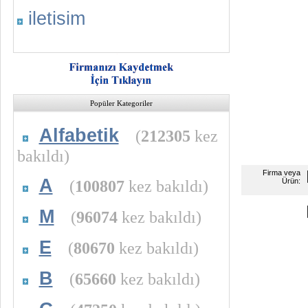
iletisim
Popüler Kategoriler
Alfabetik
(
212305
kez
bakıldı)
Firma veya
A
(
100807
kez bakıldı)
Ürün:
M
(
96074
kez bakıldı)
E
(
80670
kez bakıldı)
B
(
65660
kez bakıldı)