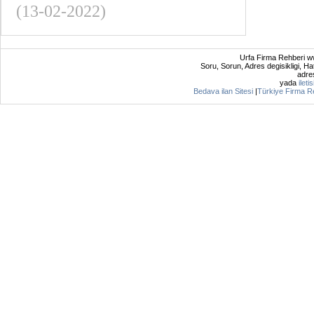
(13-02-2022)
Urfa Firma Rehberi ww
Soru, Sorun, Adres degisikligi, Hat
adres
yada
ileti
Bedava ilan Sitesi
|
Türkiye Firma R