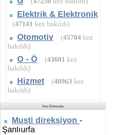
G
(
47250
kez bakıldı)
Elektrik & Elektronik
(
47141
kez bakıldı)
Otomotiv
(
45704
kez
bakıldı)
O - Ö
(
43601
kez
bakıldı)
Hizmet
(
40963
kez
bakıldı)
Yeni Eklenenler
Musti direksiyon
-
Şanlıurfa