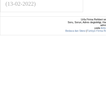
(13-02-2022)
Urfa Firma Rehberi ww
Soru, Sorun, Adres degisikligi, Hat
adres
yada
ileti
Bedava ilan Sitesi
|
Türkiye Firma R