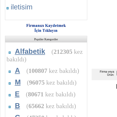
iletisim
Popüler Kategoriler
Alfabetik
(
212305
kez
bakıldı)
A
(
100807
kez bakıldı)
Firma veya
Ürün:
M
(
96075
kez bakıldı)
E
(
80671
kez bakıldı)
B
(
65662
kez bakıldı)