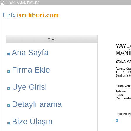
|
| YAYLA MANİFATURA
Menu
YAYL
Ana Sayfa
MANİ
YAYLA MA
Firma Ekle
Adres: Kaz
TEL:215 6
Şanlıurfa 
Uye Girisi
Firma Yetki
Telefon:
Faks:
Cep Telefo
Detaylı arama
Bulunduğu 
Bize Ulaşın