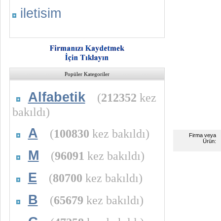
iletisim
Popüler Kategoriler
Alfabetik
(
212352
kez
bakıldı)
A
(
100830
kez bakıldı)
Firma veya
Ürün:
M
(
96091
kez bakıldı)
E
(
80700
kez bakıldı)
B
(
65679
kez bakıldı)