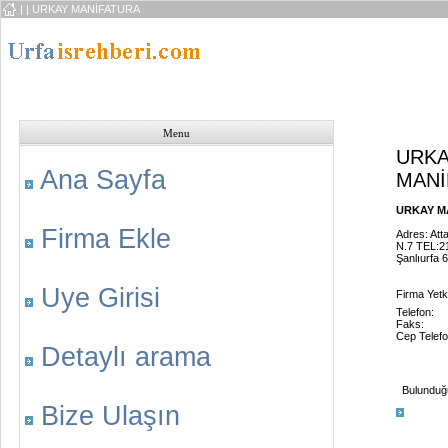
|
| URKAY MANİFATURA
Menu
URK
Ana Sayfa
MANİ
URKAY MA
Firma Ekle
Adres: Att
N.7 TEL:2
Şanlıurfa 
Uye Girisi
Firma Yetk
Telefon:
Faks:
Cep Telefo
Detaylı arama
Bulunduğu 
Bize Ulaşın