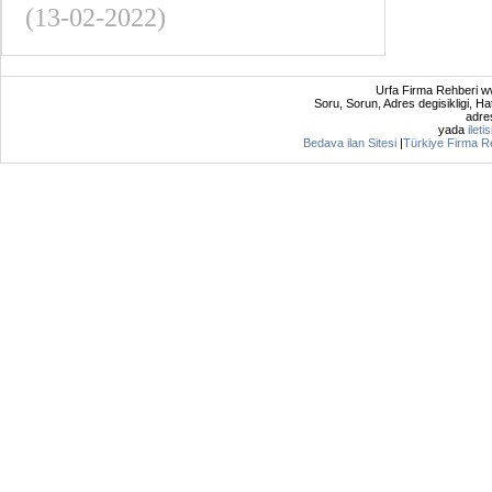
(13-02-2022)
Urfa Firma Rehberi ww
Soru, Sorun, Adres degisikligi, Hat
adres
yada
ileti
Bedava ilan Sitesi
|
Türkiye Firma R