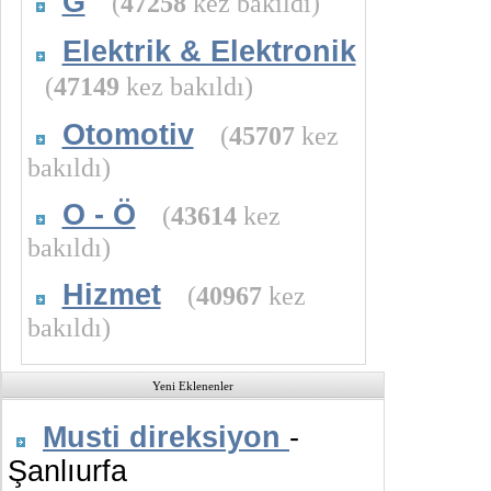
G
(
47258
kez bakıldı)
Elektrik & Elektronik
(
47149
kez bakıldı)
Otomotiv
(
45707
kez
bakıldı)
O - Ö
(
43614
kez
bakıldı)
Hizmet
(
40967
kez
bakıldı)
Yeni Eklenenler
Musti direksiyon
-
Şanlıurfa