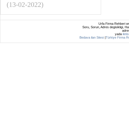
(13-02-2022)
Urfa Firma Rehberi ww
Soru, Sorun, Adres degisikligi, Hat
adres
yada
ileti
Bedava ilan Sitesi
|
Türkiye Firma R