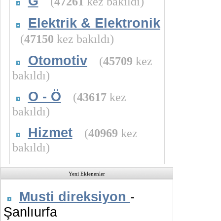
G
(
47261
kez bakıldı)
Elektrik & Elektronik
(
47150
kez bakıldı)
Otomotiv
(
45709
kez
bakıldı)
O - Ö
(
43617
kez
bakıldı)
Hizmet
(
40969
kez
bakıldı)
Yeni Eklenenler
Musti direksiyon
-
Şanlıurfa