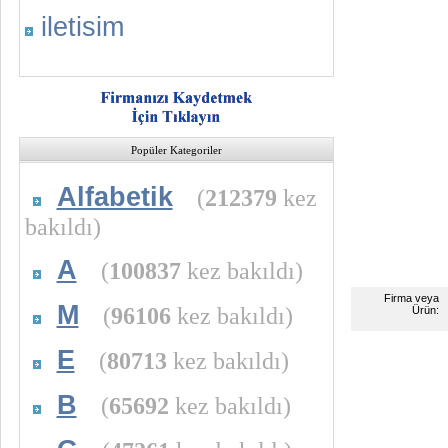
iletisim
Popüler Kategoriler
Alfabetik
(
212379
kez
bakıldı)
A
(
100837
kez bakıldı)
Firma veya
M
(
96106
kez bakıldı)
Ürün:
E
(
80713
kez bakıldı)
B
(
65692
kez bakıldı)