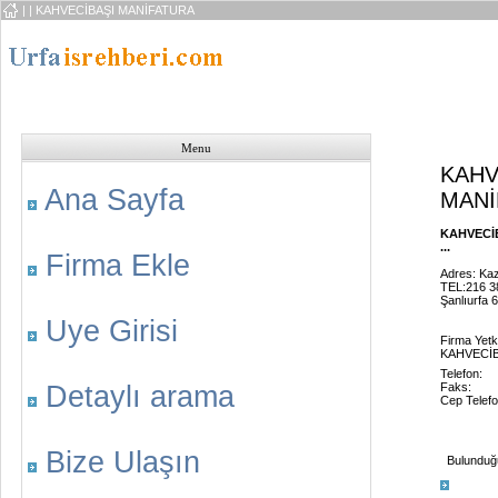
|
| KAHVECİBAŞI MANİFATURA
Menu
KAHV
Ana Sayfa
MANİ
KAHVECİ
...
Firma Ekle
Adres: Kaz
TEL:216 3
Şanlıurfa 
Uye Girisi
Firma Yetki
KAHVECİB
Telefon:
Detaylı arama
Faks:
Cep Telefo
Bize Ulaşın
Bulunduğu 