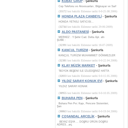
KUBAT GRUP
- Şanlıurfa
Cep Telefonu ve Aksesuarları, Bilgisayar ve Sarf
(
33172
kez bakıldı Eklenme tarihi 0-0-25.08.2006)
HONDA PLAZA CANBEYLİ
- Şanlıurfa
HONDA YETKİLİ SATICISI...
(
32744
kez bakıldı Eklenme tarihi 29-06-2009)
ALDO PASTANESİ
- Şanlıurfa
MERKEZ : Y.Şehir Cad. Delta Apt. altı
ŞUBE :
(
32391
kez bakıldı Eklenme tarihi 18-07-2009)
KANÇUL TURİZM
- Şanlıurfa
KANÇUL TURİZM MUHAMMET DÖNMEZLER
(
32381
kez bakıldı Eklenme tarihi 0-0-22.04.2008)
KLAY MÜZİK MARKET
- Şanlıurfa
"BÜYÜK BEğENİ İLE İZLEDİğİNİZ HATTA
(
32033
kez bakıldı Eklenme tarihi 0-0-15.05.2006)
YILDIZ SARAYI KONUK EVİ
- Şanlıurfa
YILDIZ SARAYI KONAK
(
30955
kez bakıldı Eklenme tarihi 0-0-10.05.2009)
BUHARA PEN
- Şanlıurfa
Buhara Pen Pvc Kapı, Pencere Sistemleri,
Şan
(
30863
kez bakıldı Eklenme tarihi 0-0-19.04.2006)
COŞANDAL ARÇELİK
- Şanlıurfa
BEYAZ EŞYA ... DOğRU ÜRÜN DOğRU
ADRES...arç