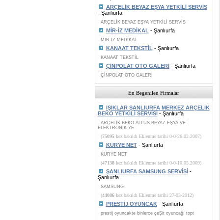
ARÇELİK BEYAZ EŞYA YETKİLİ SERVİS
- Şanlıurfa
ARÇELİK BEYAZ EŞYA YETKİLİ SERVİS
MİR-İZ MEDİKAL
- Şanlıurfa
MİR-İZ MEDİKAL
KANAAT TEKSTİL
- Şanlıurfa
KANAAT TEKSTİL
ÇİNPOLAT OTO GALERİ
- Şanlıurfa
ÇİNPOLAT OTO GALERİ
En Begenilen Firmalar
IŞIKLAR ŞANLIURFA MERKEZ ARÇELİK
BEKO YETKİLİ SERVİSİ
- Şanlıurfa
ARÇELİK BEKO ALTUS BEYAZ EŞYA VE
ELEKTRONİK YE
(
75095
kez bakıldı Eklenme tarihi 0-0-26.02.2007)
KURYE NET
- Şanlıurfa
KURYE NET
(
47138
kez bakıldı Eklenme tarihi 0-0-10.05.2009)
ŞANLIURFA SAMSUNG SERVİSİ
-
Şanlıurfa
SAMSUNG
(
44086
kez bakıldı Eklenme tarihi 27-03-2012)
PRESTİJ OYUNCAK
- Şanlıurfa
prestij oyuncakte binlerce çeŞit oyuncağı topt