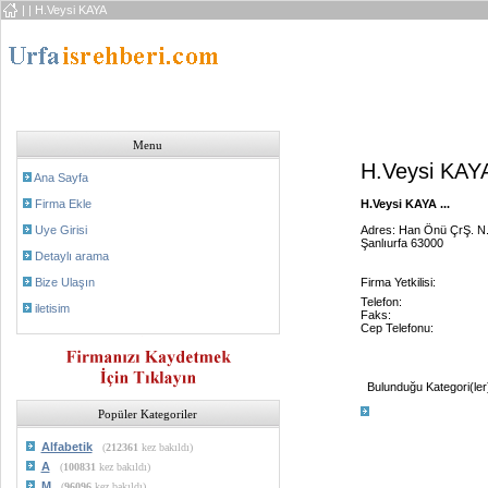
|
| H.Veysi KAYA
Menu
H.Veysi KAY
Ana Sayfa
Firma Ekle
H.Veysi KAYA ...
Uye Girisi
Adres: Han Önü ÇrŞ. N
Şanlıurfa 63000
Detaylı arama
Bize Ulaşın
Firma Yetkilisi:
Telefon:
iletisim
Faks:
Cep Telefonu:
Bulunduğu Kategori(ler
Popüler Kategoriler
Alfabetik
(
212361
kez bakıldı)
A
(
100831
kez bakıldı)
M
(
96096
kez bakıldı)