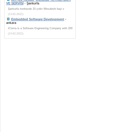
VE SERVİSİ
- Şanlıurfa
Şanlıurfa merkezde 20 yıldır Mitsubishi bayi v
(13-02-2022)
Embedded Software Development
-
ankara
ICterra is a Software Engineering Company with 200
(13-02-2022)