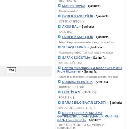
ULU TEKSTİL
Mustafa YAVUZ
- Şanlıurfa
Mustafa YAVUZ
ÖZBEK KASETÇİLİK
- Şanlıurfa
ÖZBEK KASETÇİLİK
AKSU BAL
- Şanlıurfa
AKSU BAL
ÖZBEK KASETÇİLİK
- Şanlıurfa
İslami kitap ve malzemeler sarayı, İslami kitap
SUBAŞI TEKNİK
- Şanlıurfa
*Ürünlerimiz ½100 Türk Malı olup 3 yıl garan
ŞAFAK SOĞUTMA
- Şanlıurfa
ŞAFAK SOĞUTMA
Hartavi Mühendislik Asansör ve Elektrik
Proje Hizmetleri
- Şanlıurfa
Asansör avan projesi, uygulama projesi, risk anal
DURMAZ ELEKTRİK
- Şanlıurfa
DURMAZ ELEKTRİK
FORTİS A.Ş.
- Şanlıurfa
FORTİS A.Ş.
BARAJ BİLGİSAYAR LTD.ŞTİ.
- Şanlıurfa
BARAJ BİLGİSAYAR LTD.ŞTİ.
NİSPET ŞEHİR PLANLAMA
GAYRİMENKUL DANIŞMANLIK MÜH. HİZ.
SAN. TİC. LTD. ŞTİ.
- Şanlıurfa
HER TÜRLÜ İMAR PLANI YAPIMI VE
DANIŞMANLIK