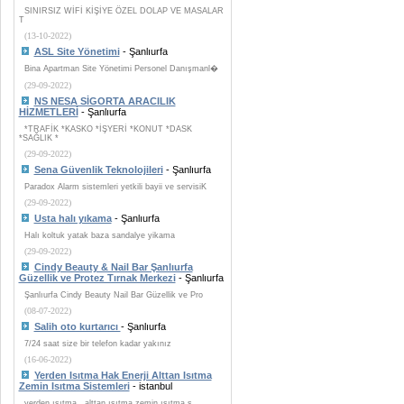
SINIRSIZ WİFİ KİŞİYE ÖZEL DOLAP VE MASALAR
T
(13-10-2022)
ASL Site Yönetimi
- Şanlıurfa
Bina Apartman Site Yönetimi Personel Danışmanl�
(29-09-2022)
NS NESA SİGORTA ARACILIK
HİZMETLERİ
- Şanlıurfa
*TRAFİK *KASKO *İŞYERİ *KONUT *DASK
*SAĞLIK *
(29-09-2022)
Sena Güvenlik Teknolojileri
- Şanlıurfa
Paradox Alarm sistemleri yetkili bayii ve servisiK
(29-09-2022)
Usta halı yıkama
- Şanlıurfa
Halı koltuk yatak baza sandalye yikama
(29-09-2022)
Cindy Beauty & Nail Bar Şanlıurfa
Güzellik ve Protez Tırnak Merkezi
- Şanlıurfa
Şanlıurfa Cindy Beauty Nail Bar Güzellik ve Pro
(08-07-2022)
Salih oto kurtarıcı
- Şanlıurfa
7/24 saat size bir telefon kadar yakınız
(16-06-2022)
Yerden Isıtma Hak Enerji Alttan Isıtma
Zemin Isıtma Sistemleri
- istanbul
yerden ısıtma , alttan ısıtma zemin ısıtma s