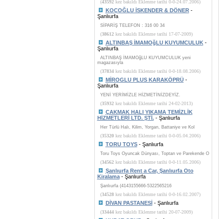
(
43592
kez bakıldı Eklenme tarihi 0-0-24.07.2006)
KOÇOĞLU İSKENDER & DÖNER
-
Şanlıurfa
SİPARİŞ TELEFON : 316 00 34
(
38612
kez bakıldı Eklenme tarihi 17-07-2009)
ALTINBAŞ İMAMOğLU KUYUMCULUK
-
Şanlıurfa
ALTINBAŞ İMAMOğLU KUYUMCULUK yeni
magazasıyla
(
37834
kez bakıldı Eklenme tarihi 0-0-18.08.2006)
MİROGLU PLUS KARAKÖPRÜ
-
Şanlıurfa
YENİ YERİMİZLE HİZMETİNİZDEYİZ.
(
35932
kez bakıldı Eklenme tarihi 24-02-2013)
ÇAKMAK HALI YIKAMA TEMİZLİK
HİZMETLERİ LTD. ŞTİ.
- Şanlıurfa
Her Türlü Halı, Kilim, Yorgan, Battaniye ve Kol
(
35320
kez bakıldı Eklenme tarihi 0-0-05.04.2006)
TORU TOYS
- Şanlıurfa
Toru Toys Oyuncak Dünyası, Toptan ve Parekende O
(
34562
kez bakıldı Eklenme tarihi 0-0-11.05.2006)
Şanlıurfa Rent a Car, Şanlıurfa Oto
Kiralama
- Şanlıurfa
Şanlıurfa (4143155666-5322565216
(
34528
kez bakıldı Eklenme tarihi 0-0-16.02.2007)
DİVAN PASTANESİ
- Şanlıurfa
(
33444
kez bakıldı Eklenme tarihi 20-07-2009)