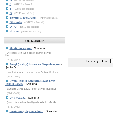
E
(
80702
kez bakıldı)
B
(
65681
kez bakıldı)
G
(
47259
kez bakıldı)
Elektrik & Elektronik
(
47149
kez bakıldı)
Otomotiv
(
45707
kez bakıldı)
O - Ö
(
43615
kez bakıldı)
Hizmet
(
40967
kez bakıldı)
Yeni Eklenenler
Musti direksiyon
- Şanlıurfa
Oto direksiyon tamir bakım onarım servisi
Her
(29-12-2023)
Firma veya Ürün:
Sevgi Çiçek, Çikolata ve Organizasyon
-
Şanlıurfa
Buket, Aranjman, Çelenk, Gelin Arabası Süsleme,
(27-11-2022)
Urfam Teknik Şanlıurfa Beyaz Eşya
Teknik Servisi
- Şanlıurfa
Şanlıurfa Beyaz Eşya Teknik Servisi, Buzdolabı
(27-11-2022)
Urfa Matbaa
- Şanlıurfa
Şanlı Urfa matbaa denildiğinde akla ilk Urfa Ma
(27-11-2022)
maximum çalışma salonu
- Şanlıurfa