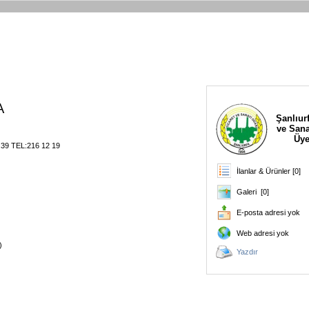
A
Şanlıurf
ve Sana
Üye
.39 TEL:216 12 19
İlanlar & Ürünler [0]
Galeri [0]
E-posta adresi yok
Web adresi yok
)
Yazdır