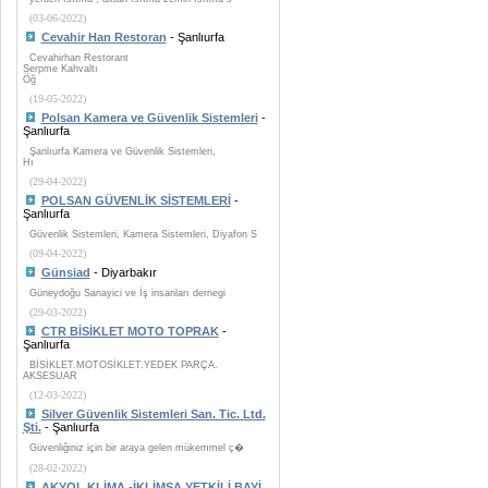
(03-06-2022)
Cevahir Han Restoran
- Şanlıurfa
Cevahirhan Restorant
Serpme Kahvaltı
Öğ
(19-05-2022)
Polsan Kamera ve Güvenlik Sistemleri
-
Şanlıurfa
Şanlıurfa Kamera ve Güvenlik Sistemleri,
Hı
(29-04-2022)
POLSAN GÜVENLİK SİSTEMLERİ
-
Şanlıurfa
Güvenlik Sistemleri, Kamera Sistemleri, Diyafon S
(09-04-2022)
Günsiad
- Diyarbakır
Güneydoğu Sanayici ve İş insanları dernegi
(29-03-2022)
CTR BİSİKLET MOTO TOPRAK
-
Şanlıurfa
BİSİKLET.MOTOSİKLET.YEDEK PARÇA.
AKSESUAR
(12-03-2022)
Silver Güvenlik Sistemleri San. Tic. Ltd.
Şti.
- Şanlıurfa
Güvenliğiniz için bir araya gelen mükemmel ç�
(28-02-2022)
AKYOL KLİMA -İKLİMSA YETKİLİ BAYİ