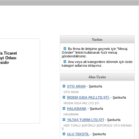
Yardım
Bu firma ile iletişime geçmek için "Mesaj
Gönder" linkini kullanarak hızlı mesaj
a Ticaret
gönderebilirsiniz.
yi Odası
Ana veya alt kategorilere dönmek için üstte
sidir
kategori adlarına tıklayınız.
Altın Üyeler
OTO ARAN
- Şanlıurfa
OTO ARAN
İRDEM GIDA PAZ.LTD.ŞTİ.
- Şanlıurfa
İRDEM GIDA PAZ.LTD.ŞTİ.
HALKBANK
- Şanlıurfa
HALKBANK
YILTAŞ TURİM LTD.ŞTİ
- Şanlıurfa
HER TÜRLÜ ŞOFÖRLÜ ŞÖFÖRSÜZ OTO KİRAMA
Ş
ULU TEKSTİL
- Şanlıurfa