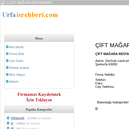
|
| ÇİFT MAĞARA RESTAURANT
Menu
ÇİFT MAĞA
Ana Sayfa
Firma Ekle
ÇİFT MAĞARA RESTAU
Uye Girisi
Adres: DerGah camii arka
Şanlıurfa 63000
Detaylı arama
Bize Ulaşın
Firma Yetkilisi:
Telefon:
iletisim
Faks:
Cep Telefonu:
Bulunduğu Kategori(ler
Popüler Kategoriler
Alfabetik
(
212409
kez bakıldı)
A
(
100862
kez bakıldı)
M
(
96122
kez bakıldı)