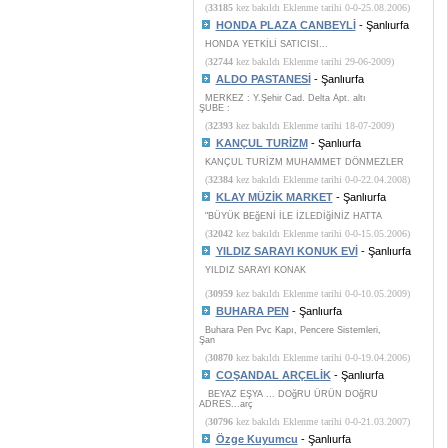
(
33185
kez bakıldı Eklenme tarihi 0-0-25.08.2006)
HONDA PLAZA CANBEYLİ
- Şanlıurfa
HONDA YETKİLİ SATICISI...
(
32744
kez bakıldı Eklenme tarihi 29-06-2009)
ALDO PASTANESİ
- Şanlıurfa
MERKEZ : Y.Şehir Cad. Delta Apt. altı
ŞUBE :
(
32393
kez bakıldı Eklenme tarihi 18-07-2009)
KANÇUL TURİZM
- Şanlıurfa
KANÇUL TURİZM MUHAMMET DÖNMEZLER
(
32384
kez bakıldı Eklenme tarihi 0-0-22.04.2008)
KLAY MÜZİK MARKET
- Şanlıurfa
"BÜYÜK BEğENİ İLE İZLEDİğİNİZ HATTA
(
32042
kez bakıldı Eklenme tarihi 0-0-15.05.2006)
YILDIZ SARAYI KONUK EVİ
- Şanlıurfa
YILDIZ SARAYI KONAK
(
30959
kez bakıldı Eklenme tarihi 0-0-10.05.2009)
BUHARA PEN
- Şanlıurfa
Buhara Pen Pvc Kapı, Pencere Sistemleri,
Şan
(
30870
kez bakıldı Eklenme tarihi 0-0-19.04.2006)
COŞANDAL ARÇELİK
- Şanlıurfa
BEYAZ EŞYA ... DOğRU ÜRÜN DOğRU
ADRES...arç
(
30796
kez bakıldı Eklenme tarihi 0-0-21.03.2007)
Özge Kuyumcu
- Şanlıurfa