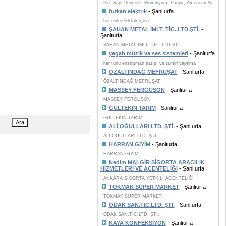
Pvc Kapı Pencere, Elüminyum, Panjur, American Si
furkan elektrık
- Şanlıurfa
her turlu elektrık işleri
ŞAHAN METAL İMLT. TİC. LTD.ŞTİ.
-
Şanlıurfa
ŞAHAN METAL İMLT. TİC. LTD.ŞTİ.
yegah müzik ve ses sistemleri
- Şanlıurfa
her türlü enstruman satışı ve tamiri yapılma
ÖZALTINDAĞ MEFRUŞAT
- Şanlıurfa
ÖZALTINDAĞ MEFRUŞAT
MASSEY FERGUSON
- Şanlıurfa
MASSEY FERGUSON
GÜLTEKİN TARIM
- Şanlıurfa
GÜLTEKİN TARIM
ALİ OĞULLARI LTD. ŞTİ.
- Şanlıurfa
ALİ OĞULLARI LTD. ŞTİ.
HARRAN GİYİM
- Şanlıurfa
HARRAN GİYİM
Nedim MALGİR SİGORTA ARACILIK
HİZMETLERİ VE ACENTELİĞİ
- Şanlıurfa
ANKARA SİGORTA YETKİLİ ACENTELİĞİ
TOKMAK SÜPER MARKET
- Şanlıurfa
TOKMAK SÜPER MARKET
ODAK SAN.TİC.LTD. ŞTİ.
- Şanlıurfa
ODAK SAN.TİC.LTD. ŞTİ.
KAYA KONFEKSİYON
- Şanlıurfa