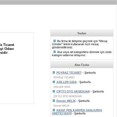
Yardım
Bu firma ile iletişime geçmek için "Mesaj
Gönder" linkini kullanarak hızlı mesaj
a Ticaret
gönderebilirsiniz.
yi Odası
Ana veya alt kategorilere dönmek için üstte
sidir
kategori adlarına tıklayınız.
Altın Üyeler
POYRAZ TİCARET
- Şanlıurfa
POYRAZ TİCARET
ASİLLER GIDA
- Şanlıurfa
ASİLLER GIDA
ÇİFTÇİ OTO AKSESUAR
- Şanlıurfa
ÇİFTÇİ OTO AKSESUAR
Devran MELİK
- Şanlıurfa
Devran MELİK
HAYAT PEN KARPEN ŞANLIURFA
ÜRETİCİ BAYİİ
- Şanlıurfa