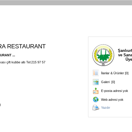
RA RESTAURANT
Şanlıurf
ve Sana
RANT ...
Üye
sı çift kubbe altı Tel:215 97 57
İlanlar & Ürünler [0]
Galeri [0]
E-posta adresi yok
Web adresi yok
)
Yazdır