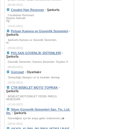
(03-06-2022)
Cevahir Han Restoran
- Şanlıurfa
Cevahirhan Restorant
Serpme Kahvaltı
Öğ
(19-05-2022)
Polsan Kamera ve Güvenlik Sistemleri
-
Şanlıurfa
Şanlıurfa Kamera ve Güvenlik Sistemleri,
Hı
(29-04-2022)
POLSAN GÜVENLİK SİSTEMLERİ
-
Şanlıurfa
Güvenlik Sistemleri, Kamera Sistemleri, Diyafon S
(09-04-2022)
Günsiad
- Diyarbakır
Güneydoğu Sanayici ve İş insanları dernegi
(29-03-2022)
CTR BİSİKLET MOTO TOPRAK
-
Şanlıurfa
BİSİKLET.MOTOSİKLET.YEDEK PARÇA.
AKSESUAR
(12-03-2022)
Silver Güvenlik Sistemleri San. Tic. Ltd.
Şti.
- Şanlıurfa
Güvenliğiniz için bir araya gelen mükemmel ç�
(28-02-2022)
AKYOL KLİMA -İKLİMSA YETKİLİ BAYİ