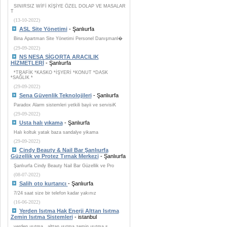
SINIRSIZ WİFİ KİŞİYE ÖZEL DOLAP VE MASALAR
T
(13-10-2022)
ASL Site Yönetimi
- Şanlıurfa
Bina Apartman Site Yönetimi Personel Danışmanl�
(29-09-2022)
NS NESA SİGORTA ARACILIK
HİZMETLERİ
- Şanlıurfa
*TRAFİK *KASKO *İŞYERİ *KONUT *DASK
*SAĞLIK *
(29-09-2022)
Sena Güvenlik Teknolojileri
- Şanlıurfa
Paradox Alarm sistemleri yetkili bayii ve servisiK
(29-09-2022)
Usta halı yıkama
- Şanlıurfa
Halı koltuk yatak baza sandalye yikama
(29-09-2022)
Cindy Beauty & Nail Bar Şanlıurfa
Güzellik ve Protez Tırnak Merkezi
- Şanlıurfa
Şanlıurfa Cindy Beauty Nail Bar Güzellik ve Pro
(08-07-2022)
Salih oto kurtarıcı
- Şanlıurfa
7/24 saat size bir telefon kadar yakınız
(16-06-2022)
Yerden Isıtma Hak Enerji Alttan Isıtma
Zemin Isıtma Sistemleri
- istanbul
yerden ısıtma , alttan ısıtma zemin ısıtma s