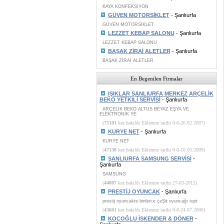
KAYA KONFEKSİYON
GÜVEN MOTORSİKLET
- Şanlıurfa
GÜVEN MOTORSİKLET
LEZZET KEBAP SALONU
- Şanlıurfa
LEZZET KEBAP SALONU
BAŞAK ZİRAİ ALETLER
- Şanlıurfa
BAŞAK ZİRAİ ALETLER
En Begenilen Firmalar
IŞIKLAR ŞANLIURFA MERKEZ ARÇELİK
BEKO YETKİLİ SERVİSİ
- Şanlıurfa
ARÇELİK BEKO ALTUS BEYAZ EŞYA VE
ELEKTRONİK YE
(
75101
kez bakıldı Eklenme tarihi 0-0-26.02.2007)
KURYE NET
- Şanlıurfa
KURYE NET
(
47138
kez bakıldı Eklenme tarihi 0-0-10.05.2009)
ŞANLIURFA SAMSUNG SERVİSİ
-
Şanlıurfa
SAMSUNG
(
44087
kez bakıldı Eklenme tarihi 27-03-2012)
PRESTİJ OYUNCAK
- Şanlıurfa
prestij oyuncakte binlerce çeŞit oyuncağı topt
(
43601
kez bakıldı Eklenme tarihi 0-0-24.07.2006)
KOÇOĞLU İSKENDER & DÖNER
-