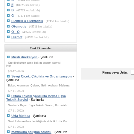
E
(
80725
kez bakıldı)
B
(
65703
kez bakıldı)
G
(
47271
kez bakıldı)
Elektrik & Elektronik
(
47158
kez bakıldı)
Otomotiv
(
45711
kez bakıldı)
O - Ö
(
43625
kez bakıldı)
Hizmet
(
40971
kez bakıldı)
Yeni Eklenenler
Musti direksiyon
- Şanlıurfa
Oto direksiyon tamir bakım onarım servisi
Her
(29-12-2023)
Firma veya Ürün:
Sevgi Çiçek, Çikolata ve Organizasyon
-
Şanlıurfa
Buket, Aranjman, Çelenk, Gelin Arabası Süsleme,
(27-11-2022)
Urfam Teknik Şanlıurfa Beyaz Eşya
Teknik Servisi
- Şanlıurfa
Şanlıurfa Beyaz Eşya Teknik Servisi, Buzdolabı
(27-11-2022)
Urfa Matbaa
- Şanlıurfa
Şanlı Urfa matbaa denildiğinde akla ilk Urfa Ma
(27-11-2022)
maximum çalışma salonu
- Şanlıurfa