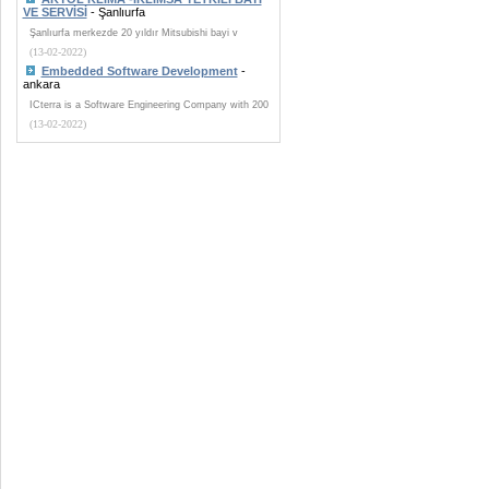
VE SERVİSİ
- Şanlıurfa
Şanlıurfa merkezde 20 yıldır Mitsubishi bayi v
(13-02-2022)
Embedded Software Development
-
ankara
ICterra is a Software Engineering Company with 200
(13-02-2022)