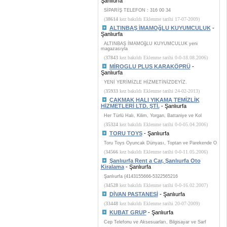
Şanlıurfa
SİPARİŞ TELEFON : 316 00 34
(
38614
kez bakıldı Eklenme tarihi 17-07-2009)
ALTINBAŞ İMAMOğLU KUYUMCULUK
-
Şanlıurfa
ALTINBAŞ İMAMOğLU KUYUMCULUK yeni
magazasıyla
(
37843
kez bakıldı Eklenme tarihi 0-0-18.08.2006)
MİROGLU PLUS KARAKÖPRÜ
-
Şanlıurfa
YENİ YERİMİZLE HİZMETİNİZDEYİZ.
(
35933
kez bakıldı Eklenme tarihi 24-02-2013)
ÇAKMAK HALI YIKAMA TEMİZLİK
HİZMETLERİ LTD. ŞTİ.
- Şanlıurfa
Her Türlü Halı, Kilim, Yorgan, Battaniye ve Kol
(
35324
kez bakıldı Eklenme tarihi 0-0-05.04.2006)
TORU TOYS
- Şanlıurfa
Toru Toys Oyuncak Dünyası, Toptan ve Parekende O
(
34566
kez bakıldı Eklenme tarihi 0-0-11.05.2006)
Şanlıurfa Rent a Car, Şanlıurfa Oto
Kiralama
- Şanlıurfa
Şanlıurfa (4143155666-5322565216
(
34528
kez bakıldı Eklenme tarihi 0-0-16.02.2007)
DİVAN PASTANESİ
- Şanlıurfa
(
33448
kez bakıldı Eklenme tarihi 20-07-2009)
KUBAT GRUP
- Şanlıurfa
Cep Telefonu ve Aksesuarları, Bilgisayar ve Sarf