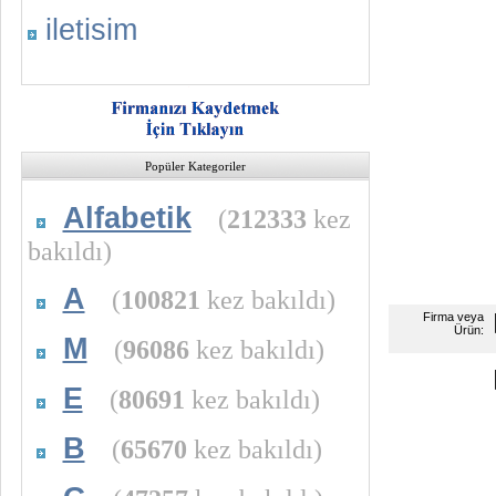
iletisim
Popüler Kategoriler
Alfabetik
(
212333
kez
bakıldı)
A
(
100821
kez bakıldı)
Firma veya
Ürün:
M
(
96086
kez bakıldı)
E
(
80691
kez bakıldı)
B
(
65670
kez bakıldı)