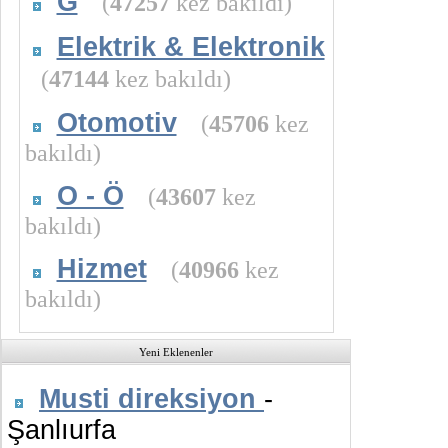
G
(
47257
kez bakıldı)
Elektrik & Elektronik
(
47144
kez bakıldı)
Otomotiv
(
45706
kez
bakıldı)
O - Ö
(
43607
kez
bakıldı)
Hizmet
(
40966
kez
bakıldı)
Yeni Eklenenler
Musti direksiyon
-
Şanlıurfa