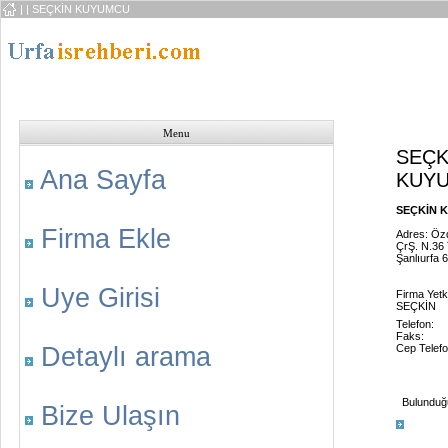
|
| SEÇKİN KUYUMCU
Menu
SEÇK
Ana Sayfa
KUY
SEÇKİN K
Firma Ekle
Adres: Öz
ÇrŞ. N.36
Şanlıurfa 
Uye Girisi
Firma Yetki
SEÇKİN
Telefon:
Faks:
Detaylı arama
Cep Telefo
Bulunduğu 
Bize Ulaşın