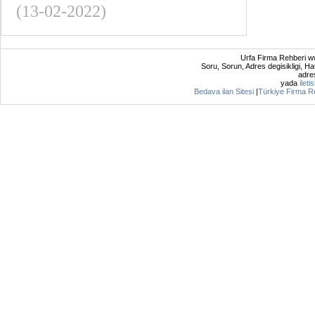
(13-02-2022)
Urfa Firma Rehberi ww
Soru, Sorun, Adres degisikligi, Hat
adres
yada
ileti
Bedava ilan Sitesi
|
Türkiye Firma R