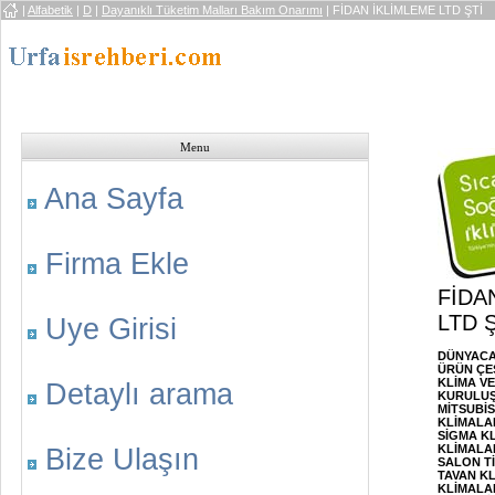
|
Alfabetik
|
D
|
Dayanıklı Tüketim Malları Bakım Onarımı
| FİDAN İKLİMLEME LTD ŞTİ
Menu
Ana Sayfa
Firma Ekle
FİDA
LTD Ş
Uye Girisi
DÜNYACA
ÜRÜN ÇE
KLİMA VE
Detaylı arama
KURULUŞ
MİTSUBİ
KLİMALA
SİGMA K
KLİMALA
Bize Ulaşın
SALON Tİ
TAVAN KL
KLİMALAR