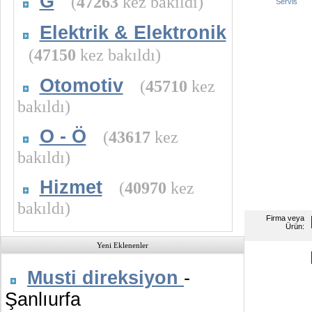
G
(
47263
kez bakıldı)
Servis
Elektrik & Elektronik
(
47150
kez bakıldı)
Otomotiv
(
45710
kez
bakıldı)
O - Ö
(
43617
kez
bakıldı)
Hizmet
(
40970
kez
bakıldı)
Firma veya
Ürün:
Yeni Eklenenler
Musti direksiyon
-
Şanlıurfa