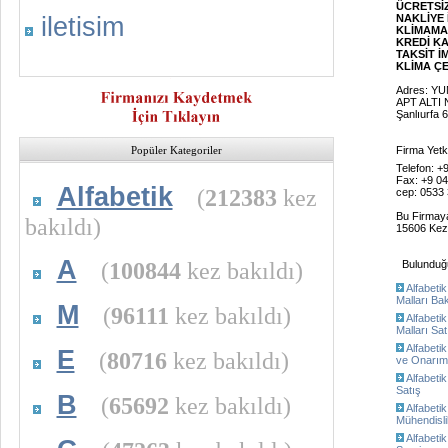
ÜCRETSİZ
iletisim
NAKLİYE 
KLİMAMAD
KREDİ K
TAKSİT İ
KLİMA ÇEŞ
Adres: Y
APT ALTI
Şanlıurfa 
Popüler Kategoriler
Firma Yetk
Telefon: +
Fax: +9 04
Alfabetik
(
212383
kez
cep: 0533 
Bu Firmay
bakıldı)
15606 Kez 
A
(
100844
kez bakıldı)
Bulunduğu 
Alfabetik
Malları Ba
M
(
96111
kez bakıldı)
Alfabetik
Malları Sat
Alfabetik
E
(
80716
kez bakıldı)
ve Onarım
Alfabetik 
Satış
B
(
65692
kez bakıldı)
Alfabetik 
Mühendislik
Alfabetik