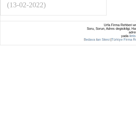
(13-02-2022)
Urfa Firma Rehberi ww
Soru, Sorun, Adres degisikligi, Hat
adres
yada
ileti
Bedava ilan Sitesi
|
Türkiye Firma R