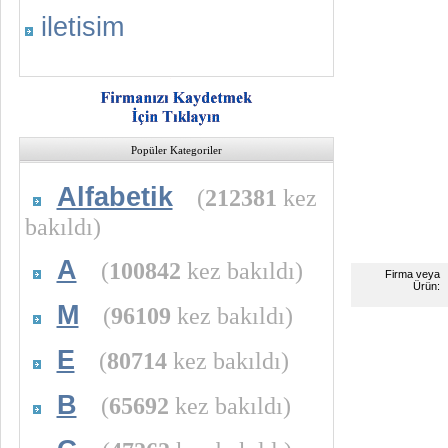
iletisim
Popüler Kategoriler
Alfabetik
(
212381
kez
bakıldı)
A
(
100842
kez bakıldı)
Firma veya
Ürün:
M
(
96109
kez bakıldı)
E
(
80714
kez bakıldı)
B
(
65692
kez bakıldı)