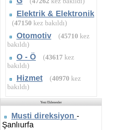
G
(
47262
kez bakıldı)
Elektrik & Elektronik
(
47150
kez bakıldı)
Otomotiv
(
45710
kez
bakıldı)
O - Ö
(
43617
kez
bakıldı)
Hizmet
(
40970
kez
bakıldı)
Yeni Eklenenler
Musti direksiyon
-
Şanlıurfa