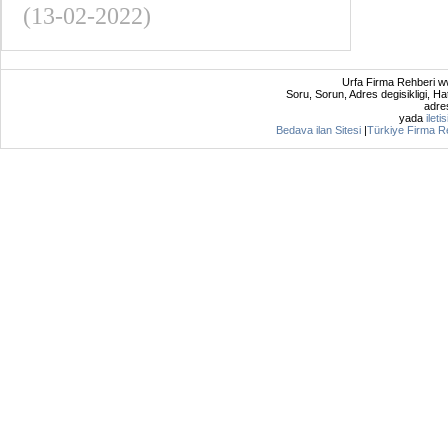
(13-02-2022)
Urfa Firma Rehberi ww
Soru, Sorun, Adres degisikligi, Hat
adres
yada
ileti
Bedava ilan Sitesi
|
Türkiye Firma R