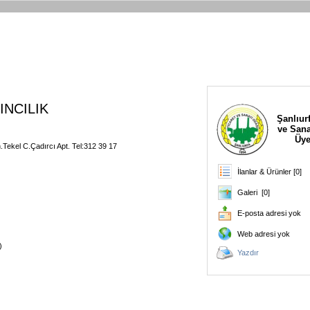
NCILIK
Şanlıurf
ve Sana
Üye
.Tekel C.Çadırcı Apt. Tel:312 39 17
İlanlar & Ürünler [0]
Galeri [0]
E-posta adresi yok
Web adresi yok
)
Yazdır