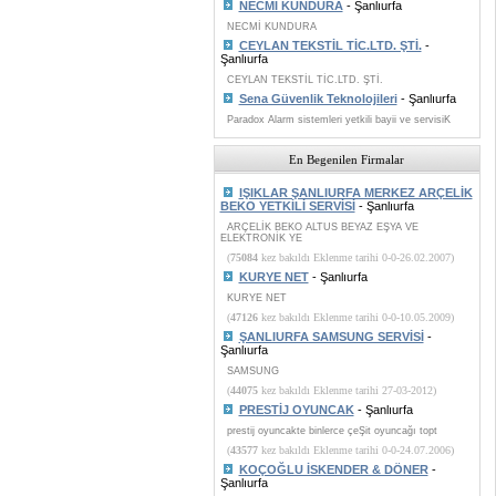
NECMİ KUNDURA
- Şanlıurfa
NECMİ KUNDURA
CEYLAN TEKSTİL TİC.LTD. ŞTİ.
-
Şanlıurfa
CEYLAN TEKSTİL TİC.LTD. ŞTİ.
Sena Güvenlik Teknolojileri
- Şanlıurfa
Paradox Alarm sistemleri yetkili bayii ve servisiK
En Begenilen Firmalar
IŞIKLAR ŞANLIURFA MERKEZ ARÇELİK
BEKO YETKİLİ SERVİSİ
- Şanlıurfa
ARÇELİK BEKO ALTUS BEYAZ EŞYA VE
ELEKTRONİK YE
(
75084
kez bakıldı Eklenme tarihi 0-0-26.02.2007)
KURYE NET
- Şanlıurfa
KURYE NET
(
47126
kez bakıldı Eklenme tarihi 0-0-10.05.2009)
ŞANLIURFA SAMSUNG SERVİSİ
-
Şanlıurfa
SAMSUNG
(
44075
kez bakıldı Eklenme tarihi 27-03-2012)
PRESTİJ OYUNCAK
- Şanlıurfa
prestij oyuncakte binlerce çeŞit oyuncağı topt
(
43577
kez bakıldı Eklenme tarihi 0-0-24.07.2006)
KOÇOĞLU İSKENDER & DÖNER
-
Şanlıurfa