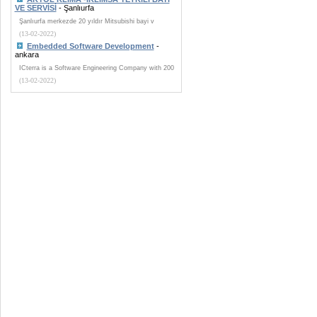
VE SERVİSİ
- Şanlıurfa
Şanlıurfa merkezde 20 yıldır Mitsubishi bayi v
(13-02-2022)
Embedded Software Development
-
ankara
ICterra is a Software Engineering Company with 200
(13-02-2022)