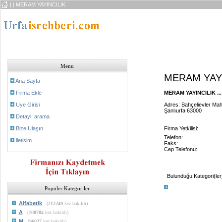
|
| MERAM YAYINCILIK
Menu
MERAM YAYI
Ana Sayfa
Firma Ekle
MERAM YAYINCILIK ...
Uye Girisi
Adres: Bahçelievler Mah
Şanlıurfa 63000
Detaylı arama
Bize Ulaşın
Firma Yetkilisi:
Telefon:
iletisim
Faks:
Cep Telefonu:
Bulunduğu Kategori(ler
Popüler Kategoriler
Alfabetik
(
212249
kez bakıldı)
A
(
100784
kez bakıldı)
M
(
96027
kez bakıldı)