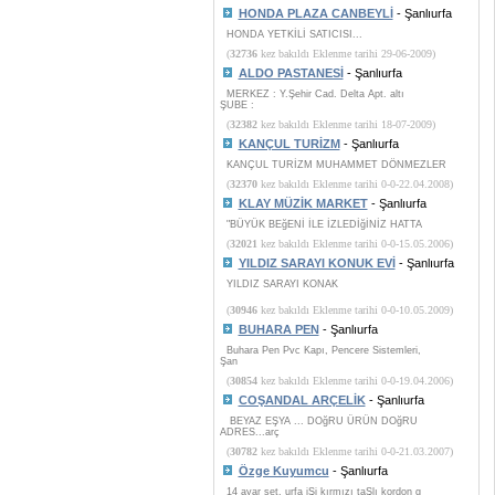
HONDA PLAZA CANBEYLİ
- Şanlıurfa
HONDA YETKİLİ SATICISI...
(
32736
kez bakıldı Eklenme tarihi 29-06-2009)
ALDO PASTANESİ
- Şanlıurfa
MERKEZ : Y.Şehir Cad. Delta Apt. altı
ŞUBE :
(
32382
kez bakıldı Eklenme tarihi 18-07-2009)
KANÇUL TURİZM
- Şanlıurfa
KANÇUL TURİZM MUHAMMET DÖNMEZLER
(
32370
kez bakıldı Eklenme tarihi 0-0-22.04.2008)
KLAY MÜZİK MARKET
- Şanlıurfa
"BÜYÜK BEğENİ İLE İZLEDİğİNİZ HATTA
(
32021
kez bakıldı Eklenme tarihi 0-0-15.05.2006)
YILDIZ SARAYI KONUK EVİ
- Şanlıurfa
YILDIZ SARAYI KONAK
(
30946
kez bakıldı Eklenme tarihi 0-0-10.05.2009)
BUHARA PEN
- Şanlıurfa
Buhara Pen Pvc Kapı, Pencere Sistemleri,
Şan
(
30854
kez bakıldı Eklenme tarihi 0-0-19.04.2006)
COŞANDAL ARÇELİK
- Şanlıurfa
BEYAZ EŞYA ... DOğRU ÜRÜN DOğRU
ADRES...arç
(
30782
kez bakıldı Eklenme tarihi 0-0-21.03.2007)
Özge Kuyumcu
- Şanlıurfa
14 ayar set, urfa iŞi kırmızı taŞlı kordon g