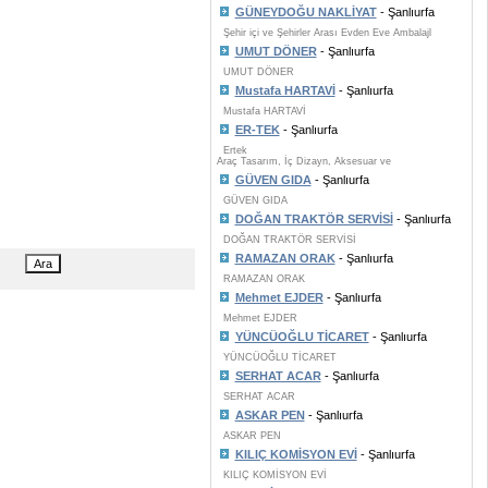
GÜNEYDOĞU NAKLİYAT
- Şanlıurfa
Şehir içi ve Şehirler Arası Evden Eve Ambalajl
UMUT DÖNER
- Şanlıurfa
UMUT DÖNER
Mustafa HARTAVİ
- Şanlıurfa
Mustafa HARTAVİ
ER-TEK
- Şanlıurfa
Ertek
Araç Tasarım, İç Dizayn, Aksesuar ve
GÜVEN GIDA
- Şanlıurfa
GÜVEN GIDA
DOĞAN TRAKTÖR SERVİSİ
- Şanlıurfa
DOĞAN TRAKTÖR SERVİSİ
RAMAZAN ORAK
- Şanlıurfa
RAMAZAN ORAK
Mehmet EJDER
- Şanlıurfa
Mehmet EJDER
YÜNCÜOĞLU TİCARET
- Şanlıurfa
YÜNCÜOĞLU TİCARET
SERHAT ACAR
- Şanlıurfa
SERHAT ACAR
ASKAR PEN
- Şanlıurfa
ASKAR PEN
KILIÇ KOMİSYON EVİ
- Şanlıurfa
KILIÇ KOMİSYON EVİ