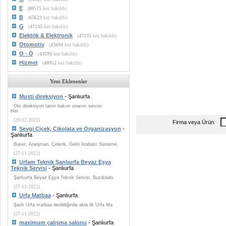
E
(
80575
kez bakıldı)
B
(
65623
kez bakıldı)
G
(
47235
kez bakıldı)
Elektrik & Elektronik
(
47135
kez bakıldı)
Otomotiv
(
45694
kez bakıldı)
O - Ö
(
43593
kez bakıldı)
Hizmet
(
40952
kez bakıldı)
Yeni Eklenenler
Musti direksiyon
- Şanlıurfa
Oto direksiyon tamir bakım onarım servisi
Her
(29-12-2023)
Firma veya Ürün:
Sevgi Çiçek, Çikolata ve Organizasyon
-
Şanlıurfa
Buket, Aranjman, Çelenk, Gelin Arabası Süsleme,
(27-11-2022)
Urfam Teknik Şanlıurfa Beyaz Eşya
Teknik Servisi
- Şanlıurfa
Şanlıurfa Beyaz Eşya Teknik Servisi, Buzdolabı
(27-11-2022)
Urfa Matbaa
- Şanlıurfa
Şanlı Urfa matbaa denildiğinde akla ilk Urfa Ma
(27-11-2022)
maximum çalışma salonu
- Şanlıurfa