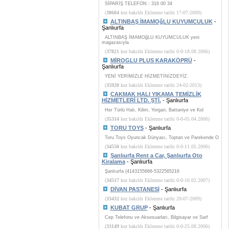
SİPARİŞ TELEFON : 316 00 34
(
38604
kez bakıldı Eklenme tarihi 17-07-2009)
ALTINBAŞ İMAMOğLU KUYUMCULUK
-
Şanlıurfa
ALTINBAŞ İMAMOğLU KUYUMCULUK yeni
magazasıyla
(
37821
kez bakıldı Eklenme tarihi 0-0-18.08.2006)
MİROGLU PLUS KARAKÖPRÜ
-
Şanlıurfa
YENİ YERİMİZLE HİZMETİNİZDEYİZ.
(
35920
kez bakıldı Eklenme tarihi 24-02-2013)
ÇAKMAK HALI YIKAMA TEMİZLİK
HİZMETLERİ LTD. ŞTİ.
- Şanlıurfa
Her Türlü Halı, Kilim, Yorgan, Battaniye ve Kol
(
35314
kez bakıldı Eklenme tarihi 0-0-05.04.2006)
TORU TOYS
- Şanlıurfa
Toru Toys Oyuncak Dünyası, Toptan ve Parekende O
(
34550
kez bakıldı Eklenme tarihi 0-0-11.05.2006)
Şanlıurfa Rent a Car, Şanlıurfa Oto
Kiralama
- Şanlıurfa
Şanlıurfa (4143155666-5322565216
(
34517
kez bakıldı Eklenme tarihi 0-0-16.02.2007)
DİVAN PASTANESİ
- Şanlıurfa
(
33432
kez bakıldı Eklenme tarihi 20-07-2009)
KUBAT GRUP
- Şanlıurfa
Cep Telefonu ve Aksesuarları, Bilgisayar ve Sarf
(
33149
kez bakıldı Eklenme tarihi 0-0-25.08.2006)