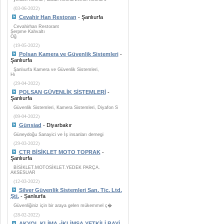
(03-06-2022)
Cevahir Han Restoran
- Şanlıurfa
Cevahirhan Restorant
Serpme Kahvaltı
Öğ
(19-05-2022)
Polsan Kamera ve Güvenlik Sistemleri
-
Şanlıurfa
Şanlıurfa Kamera ve Güvenlik Sistemleri,
Hı
(29-04-2022)
POLSAN GÜVENLİK SİSTEMLERİ
-
Şanlıurfa
Güvenlik Sistemleri, Kamera Sistemleri, Diyafon S
(09-04-2022)
Günsiad
- Diyarbakır
Güneydoğu Sanayici ve İş insanları dernegi
(29-03-2022)
CTR BİSİKLET MOTO TOPRAK
-
Şanlıurfa
BİSİKLET.MOTOSİKLET.YEDEK PARÇA.
AKSESUAR
(12-03-2022)
Silver Güvenlik Sistemleri San. Tic. Ltd.
Şti.
- Şanlıurfa
Güvenliğiniz için bir araya gelen mükemmel ç�
(28-02-2022)
AKYOL KLİMA -İKLİMSA YETKİLİ BAYİ