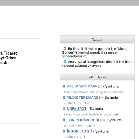
Yardım
Bu firma ile iletişime geçmek için "Mesaj
Gönder" linkini kullanarak hızlı mesaj
a Ticaret
gönderebilirsiniz.
yi Odası
Ana veya alt kategorilere dönmek için üstte
sidir
kategori adlarına tıklayınız.
Altın Üyeler
ATILIM YAPI MARKET
- Şanlıurfa
Atılım Yapı Market ısıtma soğutma ve havalan
YILDIZ TERZİHANESİ
- Şanlıurfa
YILDIZ TERZİHANESİ
URFA SPOT
- Şanlıurfa
Şanlıurfa içerisinde hertürlü ev eşyası al�
TÖREN KÖMÜRCÜLÜK
- Şanlıurfa
TÖREN KÖMÜRCÜLÜK
İNGÖR LTD.ŞTİ
- Şanlıurfa
İNGÖR LTD.ŞTİ