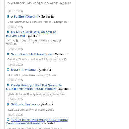
SINIRSIZ WİFİ KİŞİYE ÖZEL DOLAP VE MASALAR
T
(13-10-2022)
ASL Site Yönetimi
- Şanlıurfa
Bina Apartman Site Yönetimi Personel Danışmanl�
(29-09-2022)
NS NESA SİGORTA ARACILIK
HİZMETLERİ
- Şanlıurfa
*TRAFİK *KASKO *İŞYERİ *KONUT *DASK
*SAĞLIK *
(29-09-2022)
Sena Güvenlik Teknolojileri
- Şanlıurfa
Paradox Alarm sistemleri yetkili bayii ve servisiK
(29-09-2022)
Usta halı yıkama
- Şanlıurfa
Halı koltuk yatak baza sandalye yikama
(29-09-2022)
Cindy Beauty & Nail Bar Şanlıurfa
Güzellik ve Protez Tırnak Merkezi
- Şanlıurfa
Şanlıurfa Cindy Beauty Nail Bar Güzellik ve Pro
(08-07-2022)
Salih oto kurtarıcı
- Şanlıurfa
7/24 saat size bir telefon kadar yakınız
(16-06-2022)
Yerden Isıtma Hak Enerji Alttan Isıtma
Zemin Isıtma Sistemleri
- istanbul
yerden ısıtma , alttan ısıtma zemin ısıtma s