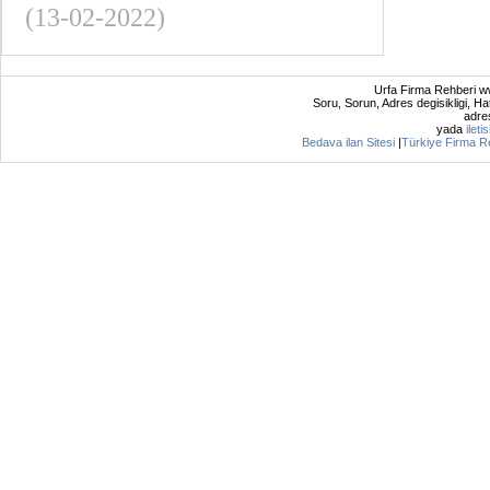
(13-02-2022)
Urfa Firma Rehberi ww
Soru, Sorun, Adres degisikligi, Hat
adres
yada
ileti
Bedava ilan Sitesi
|
Türkiye Firma R