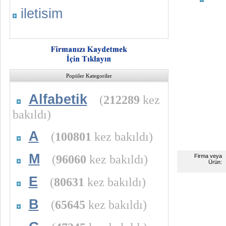
iletisim
Popüler Kategoriler
Alfabetik
(
212289
kez
bakıldı)
A
(
100801
kez bakıldı)
M
(
96060
kez bakıldı)
Firma veya
Ürün:
E
(
80631
kez bakıldı)
B
(
65645
kez bakıldı)