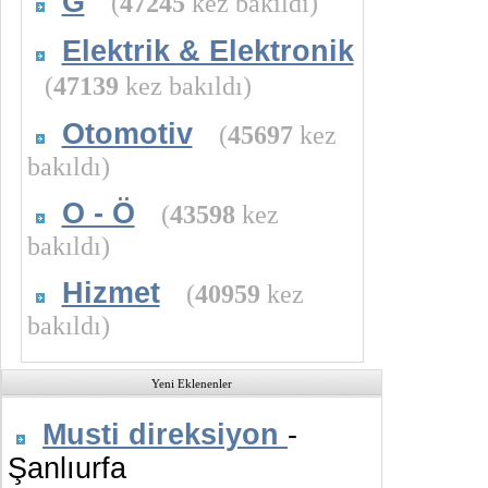
G
(
47245
kez bakıldı)
Elektrik & Elektronik
(
47139
kez bakıldı)
Otomotiv
(
45697
kez
bakıldı)
O - Ö
(
43598
kez
bakıldı)
Hizmet
(
40959
kez
bakıldı)
Yeni Eklenenler
Musti direksiyon
-
Şanlıurfa