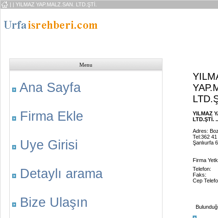
|
| YILMAZ YAP.MALZ.SAN. LTD.ŞTİ.
Menu
YILM
Ana Sayfa
YAP.
LTD.Ş
Firma Ekle
YILMAZ Y
LTD.ŞTİ. ..
Adres: Bo
Tel:362 41
Uye Girisi
Şanlıurfa 
Firma Yetkil
Telefon:
Detaylı arama
Faks:
Cep Telefo
Bize Ulaşın
Bulunduğu 