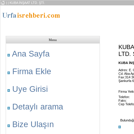
|
| KUBA İNŞAAT LTD. ŞTİ.
Menu
KUBA
Ana Sayfa
LTD. 
KUBA İNŞA
Firma Ekle
Adres: E. 
Cd. Aba Ap
Fax:314 3
Şanlıurfa 
Uye Girisi
Firma Yetkil
Telefon:
Faks:
Detaylı arama
Cep Telefo
Bulunduğu 
Bize Ulaşın