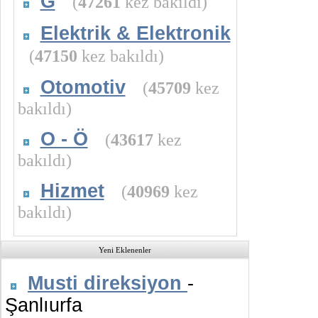
G
(
47261
kez bakıldı)
Elektrik & Elektronik
(
47150
kez bakıldı)
Otomotiv
(
45709
kez
bakıldı)
O - Ö
(
43617
kez
bakıldı)
Hizmet
(
40969
kez
bakıldı)
Yeni Eklenenler
Musti direksiyon
-
Şanlıurfa