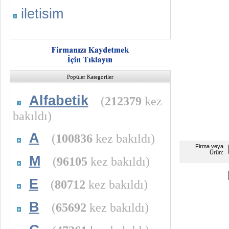
iletisim
Popüler Kategoriler
Alfabetik
(
212379
kez
bakıldı)
A
(
100836
kez bakıldı)
Firma veya
Ürün:
M
(
96105
kez bakıldı)
E
(
80712
kez bakıldı)
B
(
65692
kez bakıldı)