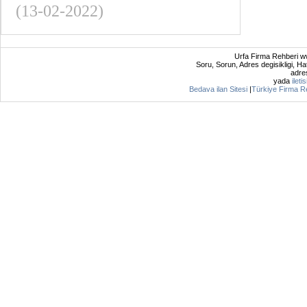
(13-02-2022)
Urfa Firma Rehberi ww
Soru, Sorun, Adres degisikligi, Hat
adres
yada
ileti
Bedava ilan Sitesi
|
Türkiye Firma R