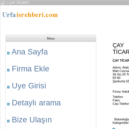
|
| ÇAY TİCARET
Menu
ÇAY
Ana Sayfa
TİCA
ÇAY TİCARE
Firma Ekle
Adres: Atat
Mah.Cavsa
Sk.No.29 T
83 80
Şanlıurfa 6
Uye Girisi
Firma Yetkili
Telefon:
Detaylı arama
Faks:
Cep Telefon
Bize Ulaşın
Bulunduğu
Kategori(ler