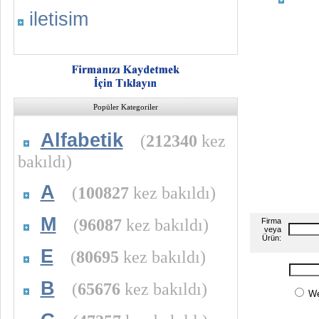
iletisim
Popüler Kategoriler
Alfabetik
(
212340
kez
bakıldı)
A
(
100827
kez bakıldı)
M
(
96087
kez bakıldı)
Firma
veya
Ürün:
E
(
80695
kez bakıldı)
B
(
65676
kez bakıldı)
W