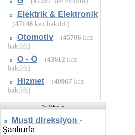
G
(
47257
kez bakıldı)
Elektrik & Elektronik
(
47146
kez bakıldı)
Otomotiv
(
45706
kez
bakıldı)
O - Ö
(
43612
kez
bakıldı)
Hizmet
(
40967
kez
bakıldı)
Yeni Eklenenler
Musti direksiyon
-
Şanlıurfa