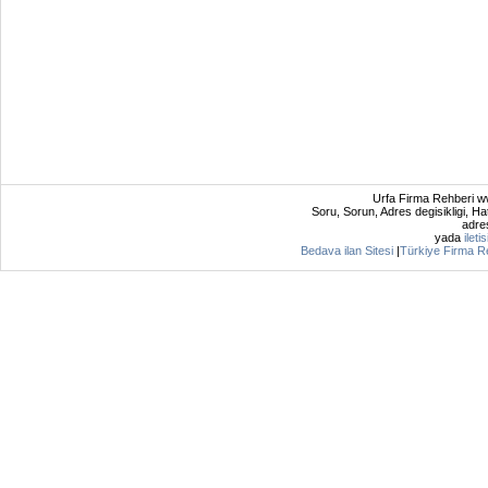
Urfa Firma Rehberi ww
Soru, Sorun, Adres degisikligi, Hat
adres
yada
ileti
Bedava ilan Sitesi
|
Türkiye Firma R