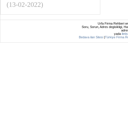
(13-02-2022)
Urfa Firma Rehberi ww
Soru, Sorun, Adres degisikligi, Hat
adres
yada
ileti
Bedava ilan Sitesi
|
Türkiye Firma R