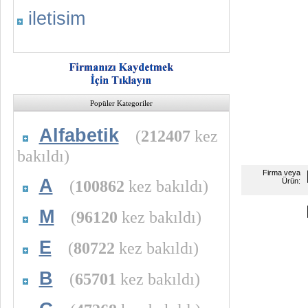
iletisim
Popüler Kategoriler
Alfabetik
(
212407
kez
bakıldı)
Firma veya
A
(
100862
kez bakıldı)
Ürün:
M
(
96120
kez bakıldı)
E
(
80722
kez bakıldı)
B
(
65701
kez bakıldı)