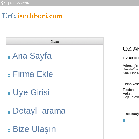
|
| ÖZ AKDENİZ
Menu
ÖZ A
Ana Sayfa
ÖZ AKDENİ
Adres: Yen
KamiloĞlu 
Firma Ekle
Şanlıurfa 
Firma Yet
Uye Girisi
Telefon:
Faks:
Cep Telefo
Detaylı arama
Bulunduğu 
Bize Ulaşın