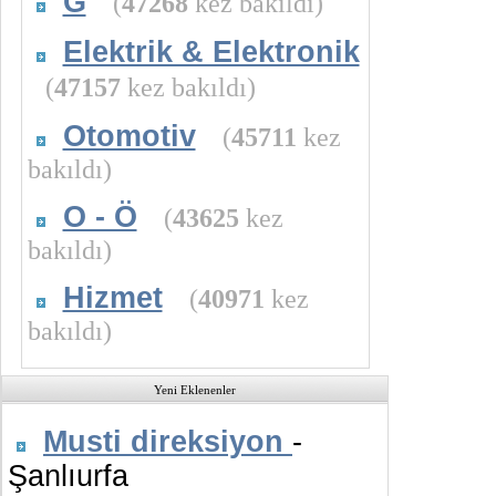
G
(
47268
kez bakıldı)
Elektrik & Elektronik
(
47157
kez bakıldı)
Otomotiv
(
45711
kez
bakıldı)
O - Ö
(
43625
kez
bakıldı)
Hizmet
(
40971
kez
bakıldı)
Yeni Eklenenler
Musti direksiyon
-
Şanlıurfa