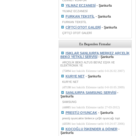
CENNET KUAFÖR
YILMAZ ECZANESİ
- Şanlıurfa
YILMAZ ECZANESİ
FURKAN TEKSTİL
- Şanlıurfa
FURKAN TEKSTİL
ÇİFTÇİ OTOT GALERİ
- Şanlıurfa
ÇİFTÇİ OTOT GALERİ
En Begenilen Firmalar
IŞIKLAR ŞANLIURFA MERKEZ ARÇELİK
BEKO YETKİLİ SERVİSİ
- Şanlıurfa
ARÇELİK BEKO ALTUS BEYAZ EŞYA VE
ELEKTRONİK YE
(
75094
kez bakıldı Eklenme tarihi 0-0-26.02.2007)
KURYE NET
- Şanlıurfa
KURYE NET
(
47138
kez bakıldı Eklenme tarihi 0-0-10.05.2009)
ŞANLIURFA SAMSUNG SERVİSİ
-
Şanlıurfa
SAMSUNG
(
44085
kez bakıldı Eklenme tarihi 27-03-2012)
PRESTİJ OYUNCAK
- Şanlıurfa
prestij oyuncakte binlerce çeŞit oyuncağı topt
(
43591
kez bakıldı Eklenme tarihi 0-0-24.07.2006)
KOÇOĞLU İSKENDER & DÖNER
-
Şanlıurfa