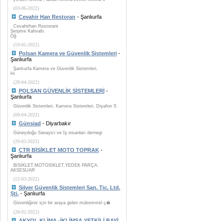
(03-06-2022)
Cevahir Han Restoran
- Şanlıurfa
Cevahirhan Restorant
Serpme Kahvaltı
Öğ
(19-05-2022)
Polsan Kamera ve Güvenlik Sistemleri
-
Şanlıurfa
Şanlıurfa Kamera ve Güvenlik Sistemleri,
Hı
(29-04-2022)
POLSAN GÜVENLİK SİSTEMLERİ
-
Şanlıurfa
Güvenlik Sistemleri, Kamera Sistemleri, Diyafon S
(09-04-2022)
Günsiad
- Diyarbakır
Güneydoğu Sanayici ve İş insanları dernegi
(29-03-2022)
CTR BİSİKLET MOTO TOPRAK
-
Şanlıurfa
BİSİKLET.MOTOSİKLET.YEDEK PARÇA.
AKSESUAR
(12-03-2022)
Silver Güvenlik Sistemleri San. Tic. Ltd.
Şti.
- Şanlıurfa
Güvenliğiniz için bir araya gelen mükemmel ç�
(28-02-2022)
AKYOL KLİMA -İKLİMSA YETKİLİ BAYİ