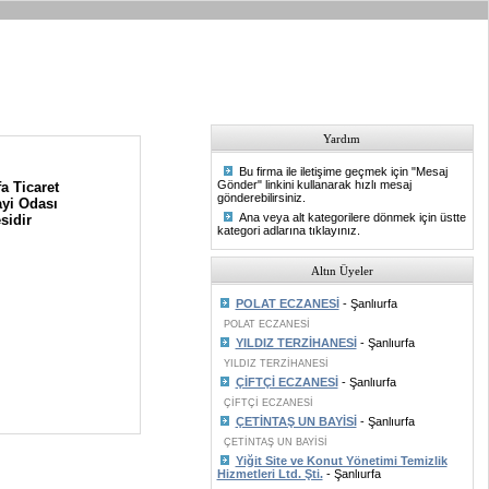
Yardım
Bu firma ile iletişime geçmek için "Mesaj
Gönder" linkini kullanarak hızlı mesaj
a Ticaret
gönderebilirsiniz.
yi Odası
Ana veya alt kategorilere dönmek için üstte
sidir
kategori adlarına tıklayınız.
Altın Üyeler
POLAT ECZANESİ
- Şanlıurfa
POLAT ECZANESİ
YILDIZ TERZİHANESİ
- Şanlıurfa
YILDIZ TERZİHANESİ
ÇİFTÇİ ECZANESİ
- Şanlıurfa
ÇİFTÇİ ECZANESİ
ÇETİNTAŞ UN BAYİSİ
- Şanlıurfa
ÇETİNTAŞ UN BAYİSİ
Yiğit Site ve Konut Yönetimi Temizlik
Hizmetleri Ltd. Şti.
- Şanlıurfa