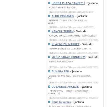
HONDA PLAZA CANBEYLİ
- Şanlıurfa
HONDA YETKİLİ SATICISI...
(
32744
kez bakıldı Eklenme tarihi 29-06-2009)
ALDO PASTANESİ
- Şanlıurfa
MERKEZ : Y.Şehir Cad. Delta Apt. altı
ŞUBE :
(
32388
kez bakıldı Eklenme tarihi 18-07-2009)
KANÇUL TURİZM
- Şanlıurfa
KANÇUL TURİZM MUHAMMET DÖNMEZLER
(
32380
kez bakıldı Eklenme tarihi 0-0-22.04.2008)
KLAY MÜZİK MARKET
- Şanlıurfa
"BÜYÜK BEğENİ İLE İZLEDİğİNİZ HATTA
(
32032
kez bakıldı Eklenme tarihi 0-0-15.05.2006)
YILDIZ SARAYI KONUK EVİ
- Şanlıurfa
YILDIZ SARAYI KONAK
(
30954
kez bakıldı Eklenme tarihi 0-0-10.05.2009)
BUHARA PEN
- Şanlıurfa
Buhara Pen Pvc Kapı, Pencere Sistemleri,
Şan
(
30863
kez bakıldı Eklenme tarihi 0-0-19.04.2006)
COŞANDAL ARÇELİK
- Şanlıurfa
BEYAZ EŞYA ... DOğRU ÜRÜN DOğRU
ADRES...arç
(
30793
kez bakıldı Eklenme tarihi 0-0-21.03.2007)
Özge Kuyumcu
- Şanlıurfa
14 ayar set, urfa iŞi kırmızı taŞlı kordon g