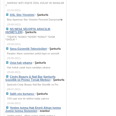
SINIRSIZ WİFİ KİŞİYE ÖZEL DOLAP VE MASALAR
T
(13-10-2022)
ASL Site Yönetimi
- Şanlıurfa
Bina Apartman Site Yönetimi Personel Danışmanl�
(29-09-2022)
NS NESA SİGORTA ARACILIK
HİZMETLERİ
- Şanlıurfa
*TRAFİK *KASKO *İŞYERİ *KONUT *DASK
*SAĞLIK *
(29-09-2022)
Sena Güvenlik Teknolojileri
- Şanlıurfa
Paradox Alarm sistemleri yetkili bayii ve servisiK
(29-09-2022)
Usta halı yıkama
- Şanlıurfa
Halı koltuk yatak baza sandalye yikama
(29-09-2022)
Cindy Beauty & Nail Bar Şanlıurfa
Güzellik ve Protez Tırnak Merkezi
- Şanlıurfa
Şanlıurfa Cindy Beauty Nail Bar Güzellik ve Pro
(08-07-2022)
Salih oto kurtarıcı
- Şanlıurfa
7/24 saat size bir telefon kadar yakınız
(16-06-2022)
Yerden Isıtma Hak Enerji Alttan Isıtma
Zemin Isıtma Sistemleri
- istanbul
yerden ısıtma , alttan ısıtma zemin ısıtma s