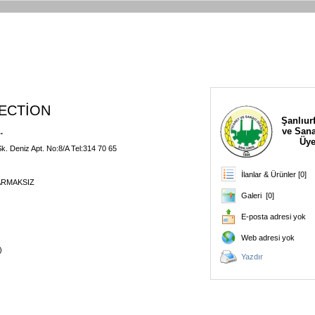
LECTİON
Şanlıurf
ve Sana
.
Üye
k. Deniz Apt. No:8/A Tel:314 70 65
İlanlar & Ürünler [0]
 PARMAKSIZ
Galeri [0]
E-posta adresi yok
Web adresi yok
)
Yazdır