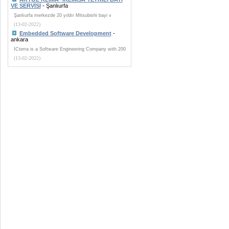
VE SERVİSİ
- Şanlıurfa
Şanlıurfa merkezde 20 yıldır Mitsubishi bayi v
(13-02-2022)
Embedded Software Development
-
ankara
ICterra is a Software Engineering Company with 200
(13-02-2022)