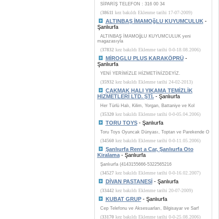
SİPARİŞ TELEFON : 316 00 34
(
38611
kez bakıldı Eklenme tarihi 17-07-2009)
ALTINBAŞ İMAMOğLU KUYUMCULUK
-
Şanlıurfa
ALTINBAŞ İMAMOğLU KUYUMCULUK yeni
magazasıyla
(
37832
kez bakıldı Eklenme tarihi 0-0-18.08.2006)
MİROGLU PLUS KARAKÖPRÜ
-
Şanlıurfa
YENİ YERİMİZLE HİZMETİNİZDEYİZ.
(
35932
kez bakıldı Eklenme tarihi 24-02-2013)
ÇAKMAK HALI YIKAMA TEMİZLİK
HİZMETLERİ LTD. ŞTİ.
- Şanlıurfa
Her Türlü Halı, Kilim, Yorgan, Battaniye ve Kol
(
35320
kez bakıldı Eklenme tarihi 0-0-05.04.2006)
TORU TOYS
- Şanlıurfa
Toru Toys Oyuncak Dünyası, Toptan ve Parekende O
(
34560
kez bakıldı Eklenme tarihi 0-0-11.05.2006)
Şanlıurfa Rent a Car, Şanlıurfa Oto
Kiralama
- Şanlıurfa
Şanlıurfa (4143155666-5322565216
(
34527
kez bakıldı Eklenme tarihi 0-0-16.02.2007)
DİVAN PASTANESİ
- Şanlıurfa
(
33442
kez bakıldı Eklenme tarihi 20-07-2009)
KUBAT GRUP
- Şanlıurfa
Cep Telefonu ve Aksesuarları, Bilgisayar ve Sarf
(
33170
kez bakıldı Eklenme tarihi 0-0-25.08.2006)