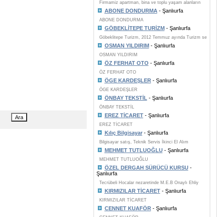
Firmamiz apartman, bina ve toplu yaşam alanların
ABONE DONDURMA
- Şanlıurfa
ABONE DONDURMA
GÖBEKLİTEPE TURİZM
- Şanlıurfa
Göbeklitepe Turizm, 2012 Temmuz ayında Turizm se
OSMAN YILDIRIM
- Şanlıurfa
OSMAN YILDIRIM
ÖZ FERHAT OTO
- Şanlıurfa
ÖZ FERHAT OTO
ÖGE KARDEŞLER
- Şanlıurfa
ÖGE KARDEŞLER
ÖNBAY TEKSTİL
- Şanlıurfa
ÖNBAY TEKSTİL
EREZ TİCARET
- Şanlıurfa
EREZ TİCARET
Kılıç Bilgisayar
- Şanlıurfa
Bilgisayar satış, Teknik Servis İkinci El Alım
MEHMET TUTLUOĞLU
- Şanlıurfa
MEHMET TUTLUOĞLU
ÖZEL DERGAH SÜRÜCÜ KURSU
-
Şanlıurfa
Tecrübeli Hocalar nezaretinde M.E.B Onaylı Ehliy
KIRMIZILAR TİCARET
- Şanlıurfa
KIRMIZILAR TİCARET
CENNET KUAFÖR
- Şanlıurfa