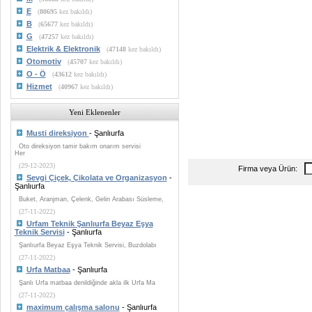
E
(
80695
kez bakıldı)
B
(
65677
kez bakıldı)
G
(
47257
kez bakıldı)
Elektrik & Elektronik
(
47148
kez bakıldı)
Otomotiv
(
45707
kez bakıldı)
O - Ö
(
43612
kez bakıldı)
Hizmet
(
40967
kez bakıldı)
Yeni Eklenenler
Musti direksiyon
- Şanlıurfa
Oto direksiyon tamir bakım onarım servisi
Her
(29-12-2023)
Firma veya Ürün:
Sevgi Çiçek, Çikolata ve Organizasyon
-
Şanlıurfa
Buket, Aranjman, Çelenk, Gelin Arabası Süsleme,
(27-11-2022)
Urfam Teknik Şanlıurfa Beyaz Eşya
Teknik Servisi
- Şanlıurfa
Şanlıurfa Beyaz Eşya Teknik Servisi, Buzdolabı
(27-11-2022)
Urfa Matbaa
- Şanlıurfa
Şanlı Urfa matbaa denildiğinde akla ilk Urfa Ma
(27-11-2022)
maximum çalışma salonu
- Şanlıurfa