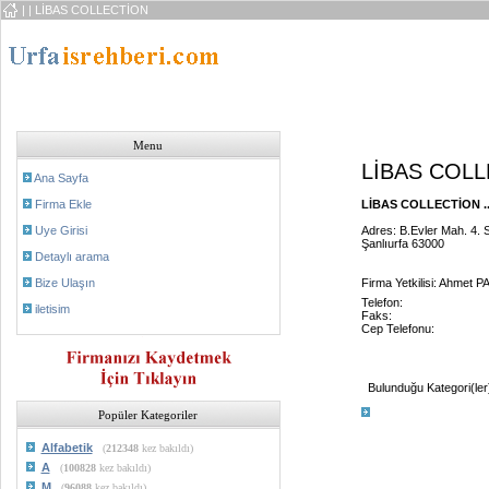
|
| LİBAS COLLECTİON
Menu
LİBAS COL
Ana Sayfa
Firma Ekle
LİBAS COLLECTİON ..
Uye Girisi
Adres: B.Evler Mah. 4. S
Şanlıurfa 63000
Detaylı arama
Bize Ulaşın
Firma Yetkilisi: Ahmet
Telefon:
iletisim
Faks:
Cep Telefonu:
Bulunduğu Kategori(ler
Popüler Kategoriler
Alfabetik
(
212348
kez bakıldı)
A
(
100828
kez bakıldı)
M
(
96088
kez bakıldı)