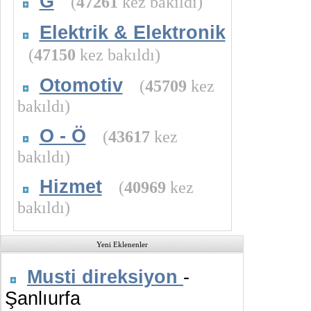
G
(
47261
kez bakıldı)
Elektrik & Elektronik
(
47150
kez bakıldı)
Otomotiv
(
45709
kez
bakıldı)
O - Ö
(
43617
kez
bakıldı)
Hizmet
(
40969
kez
bakıldı)
Yeni Eklenenler
Musti direksiyon
-
Şanlıurfa