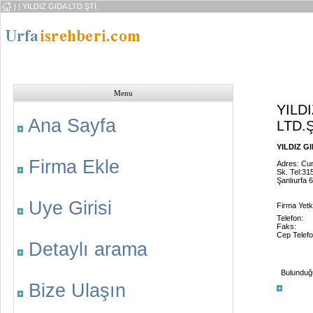
|
| YILDIZ GIDA LTD.ŞTİ.
Menu
YILD
Ana Sayfa
LTD.Ş
YILDIZ GID
Firma Ekle
Adres: Cu
Sk. Tel:31
Şanlıurfa 
Uye Girisi
Firma Yetkil
Telefon:
Faks:
Cep Telefo
Detaylı arama
Bulunduğu 
Bize Ulaşın