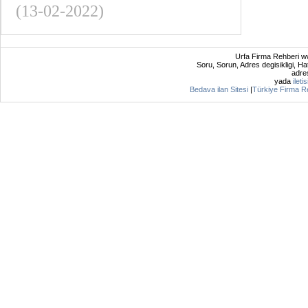
(13-02-2022)
Urfa Firma Rehberi ww
Soru, Sorun, Adres degisikligi, Hat
adres
yada
ileti
Bedava ilan Sitesi
|
Türkiye Firma R