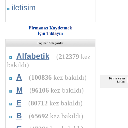
iletisim
Popüler Kategoriler
Alfabetik
(
212379
kez
bakıldı)
A
(
100836
kez bakıldı)
Firma veya
Ürün:
M
(
96106
kez bakıldı)
E
(
80712
kez bakıldı)
B
(
65692
kez bakıldı)