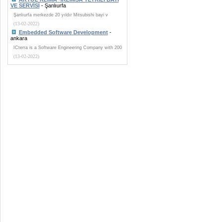
VE SERVİSİ
- Şanlıurfa
Şanlıurfa merkezde 20 yıldır Mitsubishi bayi v
(13-02-2022)
Embedded Software Development
-
ankara
ICterra is a Software Engineering Company with 200
(13-02-2022)