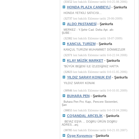
(
33152
kez bakıldı Eklenme tarihi 0-0-25.08.2006)
HONDA PLAZA CANBEYLİ
- Şanlıurfa
HONDA YETKİLİ SATICISI...
(
32737
kez bakıldı Eklenme tarihi 29-06-2009)
ALDO PASTANESİ
- Şanlıurfa
MERKEZ : Y.Şehir Cad. Delta Apt. altı
ŞUBE :
(
32382
kez bakıldı Eklenme tarihi 18-07-2009)
KANÇUL TURİZM
- Şanlıurfa
KANÇUL TURİZM MUHAMMET DÖNMEZLER
(
32371
kez bakıldı Eklenme tarihi 0-0-22.04.2008)
KLAY MÜZİK MARKET
- Şanlıurfa
"BÜYÜK BEğENİ İLE İZLEDİğİNİZ HATTA
(
32023
kez bakıldı Eklenme tarihi 0-0-15.05.2006)
YILDIZ SARAYI KONUK EVİ
- Şanlıurfa
YILDIZ SARAYI KONAK
(
30946
kez bakıldı Eklenme tarihi 0-0-10.05.2009)
BUHARA PEN
- Şanlıurfa
Buhara Pen Pvc Kapı, Pencere Sistemleri,
Şan
(
30855
kez bakıldı Eklenme tarihi 0-0-19.04.2006)
COŞANDAL ARÇELİK
- Şanlıurfa
BEYAZ EŞYA ... DOğRU ÜRÜN DOğRU
ADRES...arç
(
30785
kez bakıldı Eklenme tarihi 0-0-21.03.2007)
Özge Kuyumcu
- Şanlıurfa