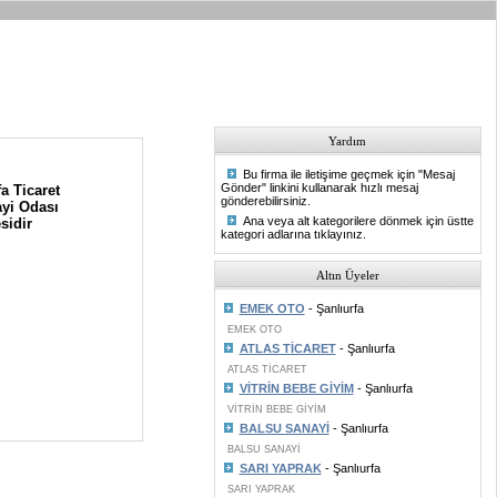
Yardım
Bu firma ile iletişime geçmek için "Mesaj
Gönder" linkini kullanarak hızlı mesaj
a Ticaret
gönderebilirsiniz.
yi Odası
Ana veya alt kategorilere dönmek için üstte
sidir
kategori adlarına tıklayınız.
Altın Üyeler
EMEK OTO
- Şanlıurfa
EMEK OTO
ATLAS TİCARET
- Şanlıurfa
ATLAS TİCARET
VİTRİN BEBE GİYİM
- Şanlıurfa
VİTRİN BEBE GİYİM
BALSU SANAYİ
- Şanlıurfa
BALSU SANAYİ
SARI YAPRAK
- Şanlıurfa
SARI YAPRAK