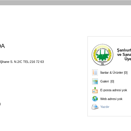
DA
Şanlıurf
ve Sana
Üye
iŞhane S. N.2/C TEL:216 72 63
İlanlar & Ürünler [0]
Galeri [0]
E-posta adresi yok
Web adresi yok
)
Yazdır