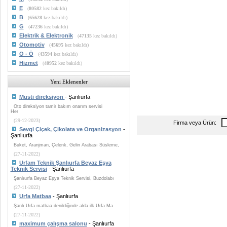
E
(
80582
kez bakıldı)
B
(
65628
kez bakıldı)
G
(
47236
kez bakıldı)
Elektrik & Elektronik
(
47135
kez bakıldı)
Otomotiv
(
45695
kez bakıldı)
O - Ö
(
43594
kez bakıldı)
Hizmet
(
40952
kez bakıldı)
Yeni Eklenenler
Musti direksiyon
- Şanlıurfa
Oto direksiyon tamir bakım onarım servisi
Her
(29-12-2023)
Firma veya Ürün:
Sevgi Çiçek, Çikolata ve Organizasyon
-
Şanlıurfa
Buket, Aranjman, Çelenk, Gelin Arabası Süsleme,
(27-11-2022)
Urfam Teknik Şanlıurfa Beyaz Eşya
Teknik Servisi
- Şanlıurfa
Şanlıurfa Beyaz Eşya Teknik Servisi, Buzdolabı
(27-11-2022)
Urfa Matbaa
- Şanlıurfa
Şanlı Urfa matbaa denildiğinde akla ilk Urfa Ma
(27-11-2022)
maximum çalışma salonu
- Şanlıurfa