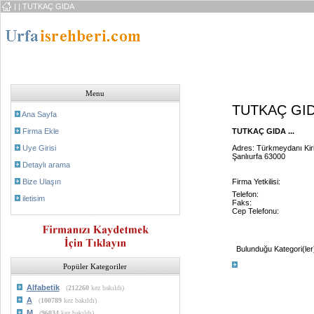
|
| TUTKAÇ GIDA
Menu
TUTKAÇ GI
Ana Sayfa
Firma Ekle
TUTKAÇ GIDA ...
Uye Girisi
Adres: Türkmeydanı Kir
Şanlıurfa 63000
Detaylı arama
Bize Ulaşın
Firma Yetkilisi:
Telefon:
iletisim
Faks:
Cep Telefonu:
Bulunduğu Kategori(ler
Popüler Kategoriler
Alfabetik
(
212260
kez bakıldı)
A
(
100789
kez bakıldı)
M
(
96034
kez bakıldı)