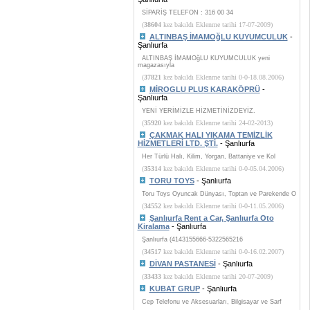
SİPARİŞ TELEFON : 316 00 34
(
38604
kez bakıldı Eklenme tarihi 17-07-2009)
ALTINBAŞ İMAMOğLU KUYUMCULUK
-
Şanlıurfa
ALTINBAŞ İMAMOğLU KUYUMCULUK yeni
magazasıyla
(
37821
kez bakıldı Eklenme tarihi 0-0-18.08.2006)
MİROGLU PLUS KARAKÖPRÜ
-
Şanlıurfa
YENİ YERİMİZLE HİZMETİNİZDEYİZ.
(
35920
kez bakıldı Eklenme tarihi 24-02-2013)
ÇAKMAK HALI YIKAMA TEMİZLİK
HİZMETLERİ LTD. ŞTİ.
- Şanlıurfa
Her Türlü Halı, Kilim, Yorgan, Battaniye ve Kol
(
35314
kez bakıldı Eklenme tarihi 0-0-05.04.2006)
TORU TOYS
- Şanlıurfa
Toru Toys Oyuncak Dünyası, Toptan ve Parekende O
(
34552
kez bakıldı Eklenme tarihi 0-0-11.05.2006)
Şanlıurfa Rent a Car, Şanlıurfa Oto
Kiralama
- Şanlıurfa
Şanlıurfa (4143155666-5322565216
(
34517
kez bakıldı Eklenme tarihi 0-0-16.02.2007)
DİVAN PASTANESİ
- Şanlıurfa
(
33433
kez bakıldı Eklenme tarihi 20-07-2009)
KUBAT GRUP
- Şanlıurfa
Cep Telefonu ve Aksesuarları, Bilgisayar ve Sarf