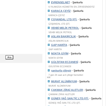
EVRENSELNET
- Şanlıurfa
6.YILIMIZDA HİZMETİN EN ZİRVESİNDEYİZ
KARACA ÇEYİZ
- Şanlıurfa
KARACA ÇEYİZ
ÇOŞANDAL LTD.ŞTİ.
- Şanlıurfa
ÇOŞANDAL LTD.ŞTİ.
VEHBİ MELİK PETROL
- Şanlıurfa
VEHBİ MELİK PETROL
ASLAN BAKIRCILIK
- Şanlıurfa
ASLAN BAKIRCILIK
GAP HARİTA
- Şanlıurfa
GAP HARİTA
NOKTA GİYİM
- Şanlıurfa
NOKTA GİYİM
GÜLİSTAN ECZANESİ
- Şanlıurfa
GÜLİSTAN ECZANESİ
şanlıurfa çilingir
- Şanlıurfa
7 gün 24 saat acil çilingir hizmetleri
kilit
MURAT ALÜMİNYUM
- Şanlıurfa
MURAT ALÜMİNYUM
ÇAKMAK ZİRAİ ALETLER
- Şanlıurfa
ÇAKMAK ZİRAİ ALETLER
GÜNEŞ YAĞ SAN.TİC.LTD.ŞTİ.
- Şanlıurfa
GÜNEŞ YAĞ SAN.TİC.LTD.ŞTİ.