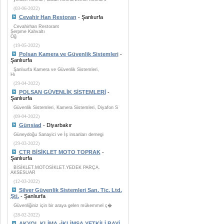
(03-06-2022)
Cevahir Han Restoran
- Şanlıurfa
Cevahirhan Restorant
Serpme Kahvaltı
Öğ
(19-05-2022)
Polsan Kamera ve Güvenlik Sistemleri
-
Şanlıurfa
Şanlıurfa Kamera ve Güvenlik Sistemleri,
Hı
(29-04-2022)
POLSAN GÜVENLİK SİSTEMLERİ
-
Şanlıurfa
Güvenlik Sistemleri, Kamera Sistemleri, Diyafon S
(09-04-2022)
Günsiad
- Diyarbakır
Güneydoğu Sanayici ve İş insanları dernegi
(29-03-2022)
CTR BİSİKLET MOTO TOPRAK
-
Şanlıurfa
BİSİKLET.MOTOSİKLET.YEDEK PARÇA.
AKSESUAR
(12-03-2022)
Silver Güvenlik Sistemleri San. Tic. Ltd.
Şti.
- Şanlıurfa
Güvenliğiniz için bir araya gelen mükemmel ç�
(28-02-2022)
AKYOL KLİMA -İKLİMSA YETKİLİ BAYİ