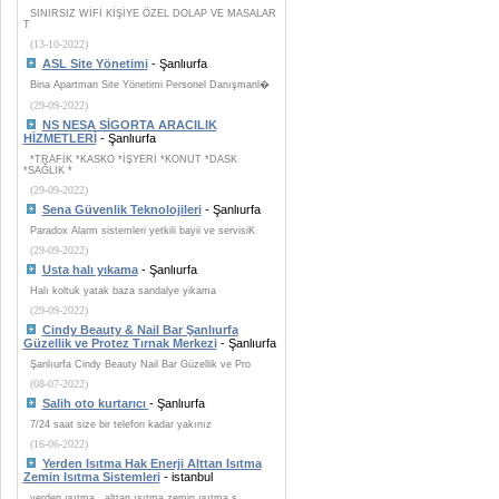
SINIRSIZ WİFİ KİŞİYE ÖZEL DOLAP VE MASALAR
T
(13-10-2022)
ASL Site Yönetimi
- Şanlıurfa
Bina Apartman Site Yönetimi Personel Danışmanl�
(29-09-2022)
NS NESA SİGORTA ARACILIK
HİZMETLERİ
- Şanlıurfa
*TRAFİK *KASKO *İŞYERİ *KONUT *DASK
*SAĞLIK *
(29-09-2022)
Sena Güvenlik Teknolojileri
- Şanlıurfa
Paradox Alarm sistemleri yetkili bayii ve servisiK
(29-09-2022)
Usta halı yıkama
- Şanlıurfa
Halı koltuk yatak baza sandalye yikama
(29-09-2022)
Cindy Beauty & Nail Bar Şanlıurfa
Güzellik ve Protez Tırnak Merkezi
- Şanlıurfa
Şanlıurfa Cindy Beauty Nail Bar Güzellik ve Pro
(08-07-2022)
Salih oto kurtarıcı
- Şanlıurfa
7/24 saat size bir telefon kadar yakınız
(16-06-2022)
Yerden Isıtma Hak Enerji Alttan Isıtma
Zemin Isıtma Sistemleri
- istanbul
yerden ısıtma , alttan ısıtma zemin ısıtma s