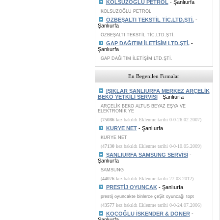
KOLSUZOĞLU PETROL
- Şanlıurfa
KOLSUZOĞLU PETROL
ÖZBEŞALTI TEKSTİL TİC.LTD.ŞTİ.
-
Şanlıurfa
ÖZBEŞALTI TEKSTİL TİC.LTD.ŞTİ.
GAP DAĞITIM İLETİŞİM LTD.ŞTİ.
-
Şanlıurfa
GAP DAĞITIM İLETİŞİM LTD.ŞTİ.
En Begenilen Firmalar
IŞIKLAR ŞANLIURFA MERKEZ ARÇELİK
BEKO YETKİLİ SERVİSİ
- Şanlıurfa
ARÇELİK BEKO ALTUS BEYAZ EŞYA VE
ELEKTRONİK YE
(
75086
kez bakıldı Eklenme tarihi 0-0-26.02.2007)
KURYE NET
- Şanlıurfa
KURYE NET
(
47130
kez bakıldı Eklenme tarihi 0-0-10.05.2009)
ŞANLIURFA SAMSUNG SERVİSİ
-
Şanlıurfa
SAMSUNG
(
44076
kez bakıldı Eklenme tarihi 27-03-2012)
PRESTİJ OYUNCAK
- Şanlıurfa
prestij oyuncakte binlerce çeŞit oyuncağı topt
(
43577
kez bakıldı Eklenme tarihi 0-0-24.07.2006)
KOÇOĞLU İSKENDER & DÖNER
-
Şanlıurfa