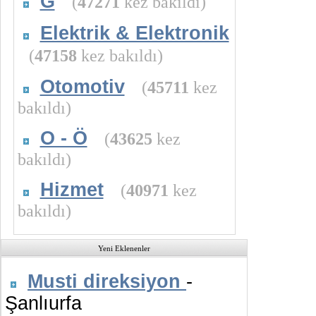
G
(
47271
kez bakıldı)
Elektrik & Elektronik
(
47158
kez bakıldı)
Otomotiv
(
45711
kez
bakıldı)
O - Ö
(
43625
kez
bakıldı)
Hizmet
(
40971
kez
bakıldı)
Yeni Eklenenler
Musti direksiyon
-
Şanlıurfa