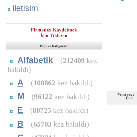
iletisim
Popüler Kategoriler
Alfabetik
(
212409
kez
bakıldı)
A
(
100862
kez bakıldı)
M
(
96122
kez bakıldı)
Firma veya
Ürün:
E
(
80725
kez bakıldı)
B
(
65703
kez bakıldı)