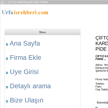
|
| ÇİFTÇİ KARDEŞLER PİDE FIRINI
Menu
ÇİFT
Ana Sayfa
KARD
PİDE 
Firma Ekle
ÇİFTÇİ K
FIRINI ...
Adres: Yen
Karaçizmel
Uye Girisi
Şanlıurfa 
Firma Yetk
Telefon:
Detaylı arama
Faks:
Cep Telefo
Bize Ulaşın
Bulunduğu 