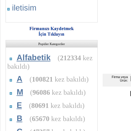
iletisim
Popüler Kategoriler
Alfabetik
(
212334
kez
bakıldı)
A
(
100821
kez bakıldı)
Firma veya
Ürün:
M
(
96086
kez bakıldı)
E
(
80691
kez bakıldı)
B
(
65670
kez bakıldı)