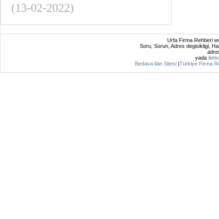
(13-02-2022)
Urfa Firma Rehberi ww
Soru, Sorun, Adres degisikligi, Hat
adres
yada
ileti
Bedava ilan Sitesi
|
Türkiye Firma R