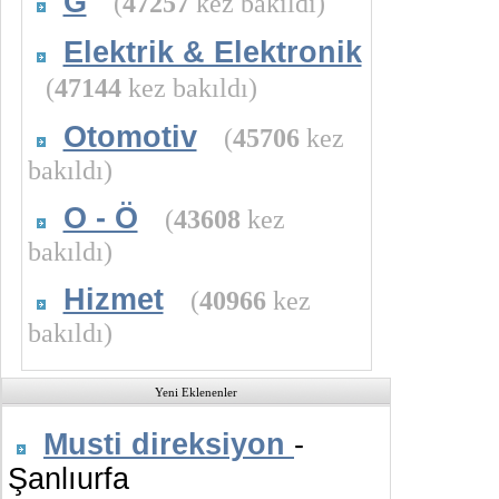
G
(
47257
kez bakıldı)
Elektrik & Elektronik
(
47144
kez bakıldı)
Otomotiv
(
45706
kez
bakıldı)
O - Ö
(
43608
kez
bakıldı)
Hizmet
(
40966
kez
bakıldı)
Yeni Eklenenler
Musti direksiyon
-
Şanlıurfa