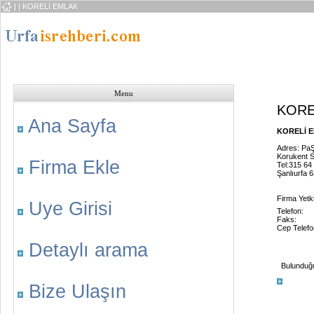
|
| KORELİ EMLAK
Menu
KORE
Ana Sayfa
KORELİ E
Adres: Pa
Korukent S
Firma Ekle
Tel:315 64
Şanlıurfa 
Firma Yetk
Uye Girisi
Telefon:
Faks:
Cep Telefo
Detaylı arama
Bulunduğu 
Bize Ulaşın