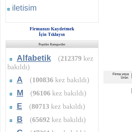
iletisim
Popüler Kategoriler
Alfabetik
(
212379
kez
bakıldı)
Firma veya
A
(
100836
kez bakıldı)
Ürün:
M
(
96106
kez bakıldı)
E
(
80713
kez bakıldı)
B
(
65692
kez bakıldı)