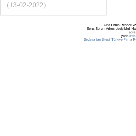
(13-02-2022)
Urfa Firma Rehberi ww
Soru, Sorun, Adres degisikligi, Hat
adres
yada
ileti
Bedava ilan Sitesi
|
Türkiye Firma R