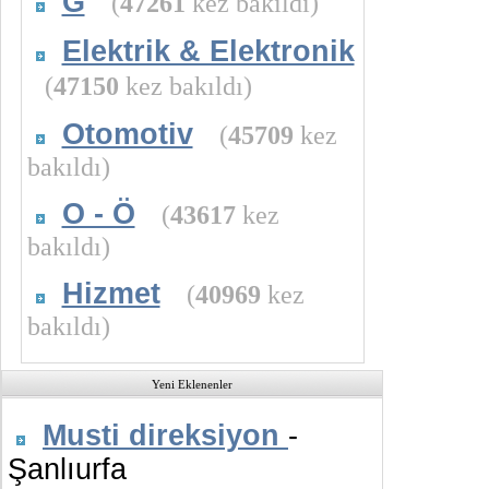
G
(
47261
kez bakıldı)
Elektrik & Elektronik
(
47150
kez bakıldı)
Otomotiv
(
45709
kez
bakıldı)
O - Ö
(
43617
kez
bakıldı)
Hizmet
(
40969
kez
bakıldı)
Yeni Eklenenler
Musti direksiyon
-
Şanlıurfa