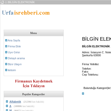
|
| BİLGİN ELEKTRONİK
Menu
BİLGİN ELE
Ana Sayfa
Firma Ekle
BİLGİN ELEKTRONİK .
Uye Girisi
Adres: İstasyon C. Note
Şanlıurfa 63000
Detaylı arama
Bize Ulaşın
Firma Yetkilisi:
Telefon:
iletisim
Faks:
Cep Telefonu:
Bulunduğu Kategori(ler
Popüler Kategoriler
Alfabetik
(
212304
kez bakıldı)
A
(
100806
kez bakıldı)
M
(
96072
kez bakıldı)