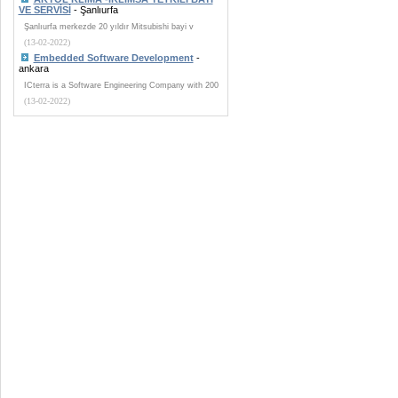
VE SERVİSİ
- Şanlıurfa
Şanlıurfa merkezde 20 yıldır Mitsubishi bayi v
(13-02-2022)
Embedded Software Development
-
ankara
ICterra is a Software Engineering Company with 200
(13-02-2022)