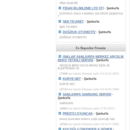
İPEK KUAFÖR
FİDAN İKLİMLEME LTD ŞTİ
- Şanlıurfa
DÜNYACA ÜNLÜ 6 MARKA 126 ÜRÜN ÇEŞİDİYLE
T
ŞEN TİCARET
- Şanlıurfa
ŞEN TİCARET
DOĞRUK OTOMOTİV
- Şanlıurfa
DOĞRUK OTOMOTİV
En Begenilen Firmalar
IŞIKLAR ŞANLIURFA MERKEZ ARÇELİK
BEKO YETKİLİ SERVİSİ
- Şanlıurfa
ARÇELİK BEKO ALTUS BEYAZ EŞYA VE
ELEKTRONİK YE
(
75090
kez bakıldı Eklenme tarihi 0-0-26.02.2007)
KURYE NET
- Şanlıurfa
KURYE NET
(
47134
kez bakıldı Eklenme tarihi 0-0-10.05.2009)
ŞANLIURFA SAMSUNG SERVİSİ
-
Şanlıurfa
SAMSUNG
(
44083
kez bakıldı Eklenme tarihi 27-03-2012)
PRESTİJ OYUNCAK
- Şanlıurfa
prestij oyuncakte binlerce çeŞit oyuncağı topt
(
43584
kez bakıldı Eklenme tarihi 0-0-24.07.2006)
KOÇOĞLU İSKENDER & DÖNER
-