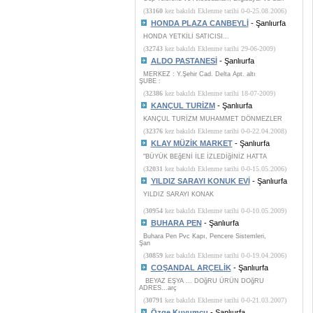
(
33160
kez bakıldı Eklenme tarihi 0-0-25.08.2006)
HONDA PLAZA CANBEYLİ
- Şanlıurfa
HONDA YETKİLİ SATICISI...
(
32743
kez bakıldı Eklenme tarihi 29-06-2009)
ALDO PASTANESİ
- Şanlıurfa
MERKEZ : Y.Şehir Cad. Delta Apt. altı
ŞUBE :
(
32386
kez bakıldı Eklenme tarihi 18-07-2009)
KANÇUL TURİZM
- Şanlıurfa
KANÇUL TURİZM MUHAMMET DÖNMEZLER
(
32376
kez bakıldı Eklenme tarihi 0-0-22.04.2008)
KLAY MÜZİK MARKET
- Şanlıurfa
"BÜYÜK BEğENİ İLE İZLEDİğİNİZ HATTA
(
32031
kez bakıldı Eklenme tarihi 0-0-15.05.2006)
YILDIZ SARAYI KONUK EVİ
- Şanlıurfa
YILDIZ SARAYI KONAK
(
30954
kez bakıldı Eklenme tarihi 0-0-10.05.2009)
BUHARA PEN
- Şanlıurfa
Buhara Pen Pvc Kapı, Pencere Sistemleri,
Şan
(
30859
kez bakıldı Eklenme tarihi 0-0-19.04.2006)
COŞANDAL ARÇELİK
- Şanlıurfa
BEYAZ EŞYA ... DOğRU ÜRÜN DOğRU
ADRES...arç
(
30791
kez bakıldı Eklenme tarihi 0-0-21.03.2007)
Özge Kuyumcu
- Şanlıurfa