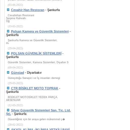
(03-06-2022)
Cevahir Han Restoran
- Şanlıurfa
Cevahirhan Restorant
Serpme Kahvaltı
Öğ
(19-05-2022)
Polsan Kamera ve Güvenlik Sistemleri
-
Şanlıurfa
Şanlıurfa Kamera ve Güvenlik Sistemleri,
Hı
(29-04-2022)
POLSAN GÜVENLİK SİSTEMLERİ
-
Şanlıurfa
Güvenlik Sistemleri, Kamera Sistemleri, Diyafon S
(09-04-2022)
Günsiad
- Diyarbakır
Güneydoğu Sanayici ve İş insanları dernegi
(29-03-2022)
CTR BİSİKLET MOTO TOPRAK
-
Şanlıurfa
BİSİKLET.MOTOSİKLET.YEDEK PARÇA.
AKSESUAR
(12-03-2022)
Silver Güvenlik Sistemleri San. Tic. Ltd.
Şti.
- Şanlıurfa
Güvenliğiniz için bir araya gelen mükemmel ç�
(28-02-2022)
AKYOL KLİMA -İKLİMSA YETKİLİ BAYİ