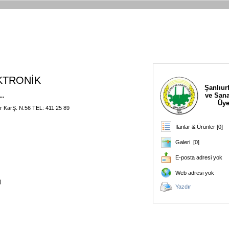
KTRONİK
Şanlıurf
ve Sana
..
Üye
r KarŞ. N.56 TEL: 411 25 89
İlanlar & Ürünler [0]
Galeri [0]
E-posta adresi yok
Web adresi yok
)
Yazdır