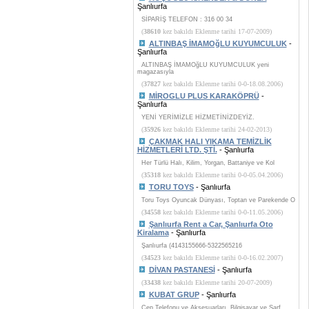
Şanlıurfa
SİPARİŞ TELEFON : 316 00 34
(
38610
kez bakıldı Eklenme tarihi 17-07-2009)
ALTINBAŞ İMAMOğLU KUYUMCULUK
-
Şanlıurfa
ALTINBAŞ İMAMOğLU KUYUMCULUK yeni
magazasıyla
(
37827
kez bakıldı Eklenme tarihi 0-0-18.08.2006)
MİROGLU PLUS KARAKÖPRÜ
-
Şanlıurfa
YENİ YERİMİZLE HİZMETİNİZDEYİZ.
(
35926
kez bakıldı Eklenme tarihi 24-02-2013)
ÇAKMAK HALI YIKAMA TEMİZLİK
HİZMETLERİ LTD. ŞTİ.
- Şanlıurfa
Her Türlü Halı, Kilim, Yorgan, Battaniye ve Kol
(
35318
kez bakıldı Eklenme tarihi 0-0-05.04.2006)
TORU TOYS
- Şanlıurfa
Toru Toys Oyuncak Dünyası, Toptan ve Parekende O
(
34558
kez bakıldı Eklenme tarihi 0-0-11.05.2006)
Şanlıurfa Rent a Car, Şanlıurfa Oto
Kiralama
- Şanlıurfa
Şanlıurfa (4143155666-5322565216
(
34523
kez bakıldı Eklenme tarihi 0-0-16.02.2007)
DİVAN PASTANESİ
- Şanlıurfa
(
33438
kez bakıldı Eklenme tarihi 20-07-2009)
KUBAT GRUP
- Şanlıurfa
Cep Telefonu ve Aksesuarları, Bilgisayar ve Sarf