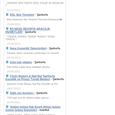
SINIRSIZ WİFİ KİŞİYE ÖZEL DOLAP VE MASALAR
T
(13-10-2022)
ASL Site Yönetimi
- Şanlıurfa
Bina Apartman Site Yönetimi Personel Danışmanl�
(29-09-2022)
NS NESA SİGORTA ARACILIK
HİZMETLERİ
- Şanlıurfa
*TRAFİK *KASKO *İŞYERİ *KONUT *DASK
*SAĞLIK *
(29-09-2022)
Sena Güvenlik Teknolojileri
- Şanlıurfa
Paradox Alarm sistemleri yetkili bayii ve servisiK
(29-09-2022)
Usta halı yıkama
- Şanlıurfa
Halı koltuk yatak baza sandalye yikama
(29-09-2022)
Cindy Beauty & Nail Bar Şanlıurfa
Güzellik ve Protez Tırnak Merkezi
- Şanlıurfa
Şanlıurfa Cindy Beauty Nail Bar Güzellik ve Pro
(08-07-2022)
Salih oto kurtarıcı
- Şanlıurfa
7/24 saat size bir telefon kadar yakınız
(16-06-2022)
Yerden Isıtma Hak Enerji Alttan Isıtma
Zemin Isıtma Sistemleri
- istanbul
yerden ısıtma , alttan ısıtma zemin ısıtma s