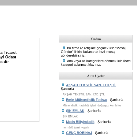
Yardım
Bu firma ile iletişime geçmek için "Mesaj
Gönder" linkini kullanarak hızlı mesaj
a Ticaret
gönderebilirsiniz.
yi Odası
Ana veya alt kategorilere dönmek için üstte
sidir
kategori adlarına tıklayınız.
Altın Üyeler
AKŞAH TEKSTİL SAN. LTD.ŞTİ.
-
Şanlıurfa
AKŞAH TEKSTİL SAN. LTD.ŞTİ.
Emin Mühendislik Tesisat
- Şanlıurfa
Mühendislik ,taahhüt işleri, doğalgaz kombi te
ŞIK EMLAK
- Şanlıurfa
ŞIK EMLAK
Metin Bilişimkolik
- Şanlıurfa
her türlü tamir yapılır
GENÇ BOBİNAJ
- Şanlıurfa