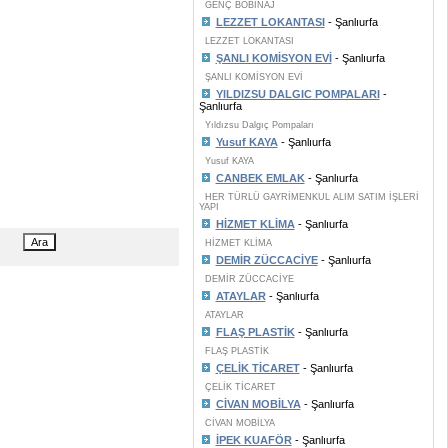
GENÇ BOBİNAJ
LEZZET LOKANTASI
- Şanlıurfa
LEZZET LOKANTASI
ŞANLI KOMİSYON EVİ
- Şanlıurfa
ŞANLI KOMİSYON EVİ
YILDIZSU DALGIC POMPALARI
-
Şanlıurfa
Yıldızsu Dalgıç Pompaları
Yusuf KAYA
- Şanlıurfa
Yusuf KAYA
CANBEK EMLAK
- Şanlıurfa
HER TÜRLÜ GAYRİMENKUL ALIM SATIM İŞLERİ
YAPI
HİZMET KLİMA
- Şanlıurfa
HİZMET KLİMA
DEMİR ZÜCCACİYE
- Şanlıurfa
DEMİR ZÜCCACİYE
ATAYLAR
- Şanlıurfa
ATAYLAR
FLAŞ PLASTİK
- Şanlıurfa
FLAŞ PLASTİK
ÇELİK TİCARET
- Şanlıurfa
ÇELİK TİCARET
CİVAN MOBİLYA
- Şanlıurfa
CİVAN MOBİLYA
İPEK KUAFÖR
- Şanlıurfa