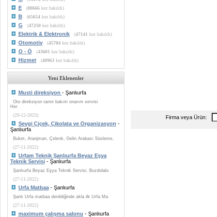
E
(
80666
kez bakıldı)
B
(
65654
kez bakıldı)
G
(
47250
kez bakıldı)
Elektrik & Elektronik
(
47141
kez bakıldı)
Otomotiv
(
45704
kez bakıldı)
O - Ö
(
43601
kez bakıldı)
Hizmet
(
40963
kez bakıldı)
Yeni Eklenenler
Musti direksiyon
- Şanlıurfa
Oto direksiyon tamir bakım onarım servisi
Her
(29-12-2023)
Firma veya Ürün:
Sevgi Çiçek, Çikolata ve Organizasyon
-
Şanlıurfa
Buket, Aranjman, Çelenk, Gelin Arabası Süsleme,
(27-11-2022)
Urfam Teknik Şanlıurfa Beyaz Eşya
Teknik Servisi
- Şanlıurfa
Şanlıurfa Beyaz Eşya Teknik Servisi, Buzdolabı
(27-11-2022)
Urfa Matbaa
- Şanlıurfa
Şanlı Urfa matbaa denildiğinde akla ilk Urfa Ma
(27-11-2022)
maximum çalışma salonu
- Şanlıurfa