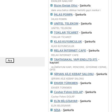
EKİNLER NAKLİYAT
Bizim Emlak Ofisi
- Şanlıurfa
daire arsa bahce dükkan hertürlü gayri menkul i
İHLAS POMPA
- Şanlıurfa
İHLAS POMPA
UNİTEL TELEKOM
- Şanlıurfa
UNİTEL TELEKOM
TOKLAR TİCARET
- Şanlıurfa
TOKLAR TİCARET
KLAS KUYUMCULUK
- Şanlıurfa
KLAS KUYUMCULUK
RELAX İNTERNET CAFE
- Şanlıurfa
RELAX İNTERNET CAFE
TAHTASAKAL YAPI END.LTD.ŞTİ.
-
kayseri
ALÜMİNYUM KAPI, PENCERE, GİYDİRME CEPHE,
OFİS
ŞİRVAN AİLE KEBAP SALONU
- Şanlıurfa
ŞİRVAN AİLE KEBAP SALONU
ENVER TÜRKMEN
- Şanlıurfa
ENVER TÜRKMEN
Cevher Fehmi DOLAP
- Şanlıurfa
Cevher Fehmi DOLAP
ELİN BİLGİSAYAR
- Şanlıurfa
ELİN BİLGİSAYAR
NİSA
- Şanlıurfa