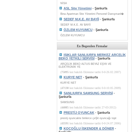
NİSA
ASL Site Yönetimi
- Şanlıurfa
Bina Apartman Site Yönetimi Personel Danışmanl�
SEDEF M.K.E. AV BAYİİ
- Şanlıurfa
SEDEF M.K.E. AV BAYİİ
ÖZLEM KUYUMCU
- Şanlıurfa
ÖZLEM KUYUMCU
En Begenilen Firmalar
IŞIKLAR ŞANLIURFA MERKEZ ARÇELİK
BEKO YETKİLİ SERVİSİ
- Şanlıurfa
ARÇELİK BEKO ALTUS BEYAZ EŞYA VE
ELEKTRONİK YE
(
75095
kez bakıldı Eklenme tarihi 0-0-26.02.2007)
KURYE NET
- Şanlıurfa
KURYE NET
(
47138
kez bakıldı Eklenme tarihi 0-0-10.05.2009)
ŞANLIURFA SAMSUNG SERVİSİ
-
Şanlıurfa
SAMSUNG
(
44085
kez bakıldı Eklenme tarihi 27-03-2012)
PRESTİJ OYUNCAK
- Şanlıurfa
prestij oyuncakte binlerce çeŞit oyuncağı topt
(
43591
kez bakıldı Eklenme tarihi 0-0-24.07.2006)
KOÇOĞLU İSKENDER & DÖNER
-