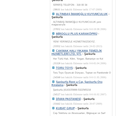
Şanlıurfa
SİPARİŞ TELEFON : 316 00 34
(
38611
kez bakıldı Eklenme tarihi 17-07-2009)
ALTINBAŞ İMAMOğLU KUYUMCULUK
-
Şanlıurfa
ALTINBAŞ İMAMOğLU KUYUMCULUK yeni
magazasıyla
(
37832
kez bakıldı Eklenme tarihi 0-0-18.08.2006)
MİROGLU PLUS KARAKÖPRÜ
-
Şanlıurfa
YENİ YERİMİZLE HİZMETİNİZDEYİZ.
(
35932
kez bakıldı Eklenme tarihi 24-02-2013)
ÇAKMAK HALI YIKAMA TEMİZLİK
HİZMETLERİ LTD. ŞTİ.
- Şanlıurfa
Her Türlü Halı, Kilim, Yorgan, Battaniye ve Kol
(
35320
kez bakıldı Eklenme tarihi 0-0-05.04.2006)
TORU TOYS
- Şanlıurfa
Toru Toys Oyuncak Dünyası, Toptan ve Parekende O
(
34560
kez bakıldı Eklenme tarihi 0-0-11.05.2006)
Şanlıurfa Rent a Car, Şanlıurfa Oto
Kiralama
- Şanlıurfa
Şanlıurfa (4143155666-5322565216
(
34527
kez bakıldı Eklenme tarihi 0-0-16.02.2007)
DİVAN PASTANESİ
- Şanlıurfa
(
33442
kez bakıldı Eklenme tarihi 20-07-2009)
KUBAT GRUP
- Şanlıurfa
Cep Telefonu ve Aksesuarları, Bilgisayar ve Sarf