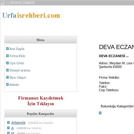
|
| DEVA ECZANESİ
Menu
DEVA ECZA
Ana Sayfa
Firma Ekle
DEVA ECZANESİ ...
Uye Girisi
Adres: Meydan M. Lise 
Şanlıurfa 63000
Detaylı arama
Bize Ulaşın
Firma Yetkilisi:
Telefon:
iletisim
Faks:
Cep Telefonu:
Bulunduğu Kategori(ler
Popüler Kategoriler
Alfabetik
(
212352
kez bakıldı)
A
(
100830
kez bakıldı)
M
(
96089
kez bakıldı)