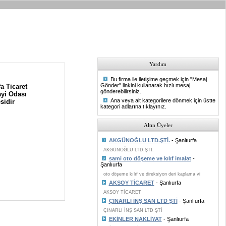
Yardım
Bu firma ile iletişime geçmek için "Mesaj
Gönder" linkini kullanarak hızlı mesaj
a Ticaret
gönderebilirsiniz.
yi Odası
Ana veya alt kategorilere dönmek için üstte
sidir
kategori adlarına tıklayınız.
Altın Üyeler
AKGÜNOĞLU LTD.ŞTİ.
- Şanlıurfa
AKGÜNOĞLU LTD.ŞTİ.
sami oto döşeme ve kılıf imalat
-
Şanlıurfa
oto döşeme kılıf ve direksiyon deri kaplama vi
AKSOY TİCARET
- Şanlıurfa
AKSOY TİCARET
ÇINARLI İNŞ SAN LTD ŞTİ
- Şanlıurfa
ÇINARLI İNŞ SAN LTD ŞTİ
EKİNLER NAKLİYAT
- Şanlıurfa