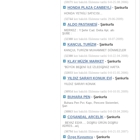
(
33171
kez bakıldı Eklenme tarihi 0-0-25.08.2006)
HONDA PLAZA CANBEYLİ
- Şanlıurfa
HONDA YETKİLİ SATICISI...
(
32744
kez bakıldı Eklenme tarihi 29-06-2009)
ALDO PASTANESİ
- Şanlıurfa
MERKEZ : Y.Şehir Cad. Delta Apt. altı
ŞUBE :
(
32388
kez bakıldı Eklenme tarihi 18-07-2009)
KANÇUL TURİZM
- Şanlıurfa
KANÇUL TURİZM MUHAMMET DÖNMEZLER
(
32380
kez bakıldı Eklenme tarihi 0-0-22.04.2008)
KLAY MÜZİK MARKET
- Şanlıurfa
"BÜYÜK BEğENİ İLE İZLEDİğİNİZ HATTA
(
32033
kez bakıldı Eklenme tarihi 0-0-15.05.2006)
YILDIZ SARAYI KONUK EVİ
- Şanlıurfa
YILDIZ SARAYI KONAK
(
30954
kez bakıldı Eklenme tarihi 0-0-10.05.2009)
BUHARA PEN
- Şanlıurfa
Buhara Pen Pvc Kapı, Pencere Sistemleri,
Şan
(
30863
kez bakıldı Eklenme tarihi 0-0-19.04.2006)
COŞANDAL ARÇELİK
- Şanlıurfa
BEYAZ EŞYA ... DOğRU ÜRÜN DOğRU
ADRES...arç
(
30794
kez bakıldı Eklenme tarihi 0-0-21.03.2007)
Özge Kuyumcu
- Şanlıurfa