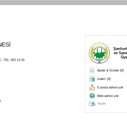
NESİ
Şanlıurf
ve Sana
Üye
C. TEL: 652 13 33
İlanlar & Ürünler [0]
Galeri [0]
E-posta adresi yok
Web adresi yok
)
Yazdır