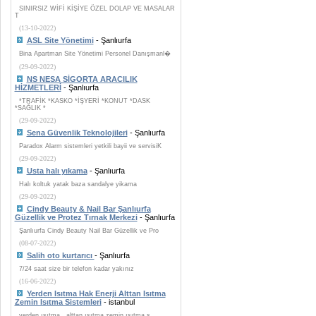
SINIRSIZ WİFİ KİŞİYE ÖZEL DOLAP VE MASALAR
T
(13-10-2022)
ASL Site Yönetimi
- Şanlıurfa
Bina Apartman Site Yönetimi Personel Danışmanl�
(29-09-2022)
NS NESA SİGORTA ARACILIK
HİZMETLERİ
- Şanlıurfa
*TRAFİK *KASKO *İŞYERİ *KONUT *DASK
*SAĞLIK *
(29-09-2022)
Sena Güvenlik Teknolojileri
- Şanlıurfa
Paradox Alarm sistemleri yetkili bayii ve servisiK
(29-09-2022)
Usta halı yıkama
- Şanlıurfa
Halı koltuk yatak baza sandalye yikama
(29-09-2022)
Cindy Beauty & Nail Bar Şanlıurfa
Güzellik ve Protez Tırnak Merkezi
- Şanlıurfa
Şanlıurfa Cindy Beauty Nail Bar Güzellik ve Pro
(08-07-2022)
Salih oto kurtarıcı
- Şanlıurfa
7/24 saat size bir telefon kadar yakınız
(16-06-2022)
Yerden Isıtma Hak Enerji Alttan Isıtma
Zemin Isıtma Sistemleri
- istanbul
yerden ısıtma , alttan ısıtma zemin ısıtma s