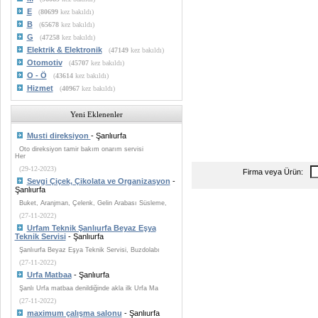
E
(
80699
kez bakıldı)
B
(
65678
kez bakıldı)
G
(
47258
kez bakıldı)
Elektrik & Elektronik
(
47149
kez bakıldı)
Otomotiv
(
45707
kez bakıldı)
O - Ö
(
43614
kez bakıldı)
Hizmet
(
40967
kez bakıldı)
Yeni Eklenenler
Musti direksiyon
- Şanlıurfa
Oto direksiyon tamir bakım onarım servisi
Her
(29-12-2023)
Firma veya Ürün:
Sevgi Çiçek, Çikolata ve Organizasyon
-
Şanlıurfa
Buket, Aranjman, Çelenk, Gelin Arabası Süsleme,
(27-11-2022)
Urfam Teknik Şanlıurfa Beyaz Eşya
Teknik Servisi
- Şanlıurfa
Şanlıurfa Beyaz Eşya Teknik Servisi, Buzdolabı
(27-11-2022)
Urfa Matbaa
- Şanlıurfa
Şanlı Urfa matbaa denildiğinde akla ilk Urfa Ma
(27-11-2022)
maximum çalışma salonu
- Şanlıurfa