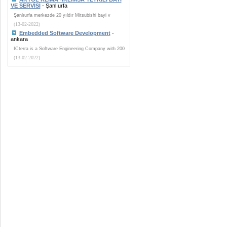
VE SERVİSİ
- Şanlıurfa
Şanlıurfa merkezde 20 yıldır Mitsubishi bayi v
(13-02-2022)
Embedded Software Development
-
ankara
ICterra is a Software Engineering Company with 200
(13-02-2022)