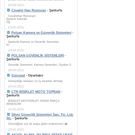
(03-06-2022)
Cevahir Han Restoran
- Şanlıurfa
Cevahirhan Restorant
Serpme Kahvaltı
Öğ
(19-05-2022)
Polsan Kamera ve Güvenlik Sistemleri
-
Şanlıurfa
Şanlıurfa Kamera ve Güvenlik Sistemleri,
Hı
(29-04-2022)
POLSAN GÜVENLİK SİSTEMLERİ
-
Şanlıurfa
Güvenlik Sistemleri, Kamera Sistemleri, Diyafon S
(09-04-2022)
Günsiad
- Diyarbakır
Güneydoğu Sanayici ve İş insanları dernegi
(29-03-2022)
CTR BİSİKLET MOTO TOPRAK
-
Şanlıurfa
BİSİKLET.MOTOSİKLET.YEDEK PARÇA.
AKSESUAR
(12-03-2022)
Silver Güvenlik Sistemleri San. Tic. Ltd.
Şti.
- Şanlıurfa
Güvenliğiniz için bir araya gelen mükemmel ç�
(28-02-2022)
AKYOL KLİMA -İKLİMSA YETKİLİ BAYİ