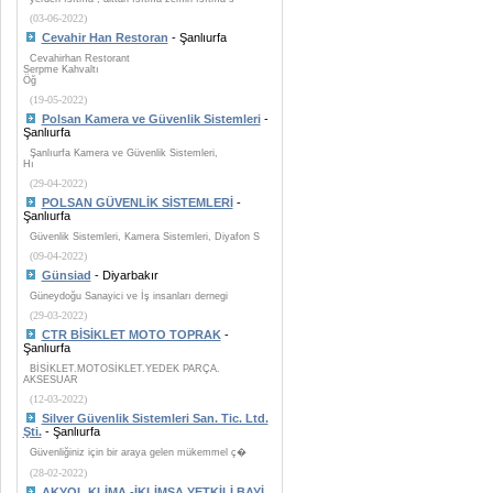
(03-06-2022)
Cevahir Han Restoran
- Şanlıurfa
Cevahirhan Restorant
Serpme Kahvaltı
Öğ
(19-05-2022)
Polsan Kamera ve Güvenlik Sistemleri
-
Şanlıurfa
Şanlıurfa Kamera ve Güvenlik Sistemleri,
Hı
(29-04-2022)
POLSAN GÜVENLİK SİSTEMLERİ
-
Şanlıurfa
Güvenlik Sistemleri, Kamera Sistemleri, Diyafon S
(09-04-2022)
Günsiad
- Diyarbakır
Güneydoğu Sanayici ve İş insanları dernegi
(29-03-2022)
CTR BİSİKLET MOTO TOPRAK
-
Şanlıurfa
BİSİKLET.MOTOSİKLET.YEDEK PARÇA.
AKSESUAR
(12-03-2022)
Silver Güvenlik Sistemleri San. Tic. Ltd.
Şti.
- Şanlıurfa
Güvenliğiniz için bir araya gelen mükemmel ç�
(28-02-2022)
AKYOL KLİMA -İKLİMSA YETKİLİ BAYİ