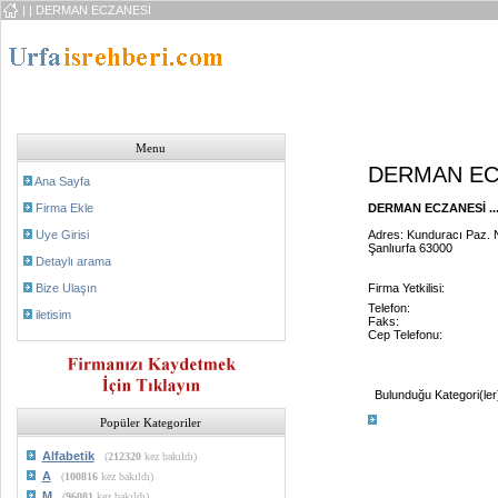
|
| DERMAN ECZANESİ
Menu
DERMAN EC
Ana Sayfa
Firma Ekle
DERMAN ECZANESİ ..
Uye Girisi
Adres: Kunduracı Paz. N
Şanlıurfa 63000
Detaylı arama
Bize Ulaşın
Firma Yetkilisi:
Telefon:
iletisim
Faks:
Cep Telefonu:
Bulunduğu Kategori(ler
Popüler Kategoriler
Alfabetik
(
212320
kez bakıldı)
A
(
100816
kez bakıldı)
M
(
96081
kez bakıldı)