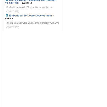
VE SERVİSİ
- Şanlıurfa
Şanlıurfa merkezde 20 yıldır Mitsubishi bayi v
(13-02-2022)
Embedded Software Development
-
ankara
ICterra is a Software Engineering Company with 200
(13-02-2022)