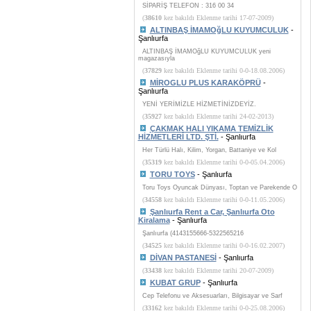
SİPARİŞ TELEFON : 316 00 34
(
38610
kez bakıldı Eklenme tarihi 17-07-2009)
ALTINBAŞ İMAMOğLU KUYUMCULUK
-
Şanlıurfa
ALTINBAŞ İMAMOğLU KUYUMCULUK yeni
magazasıyla
(
37829
kez bakıldı Eklenme tarihi 0-0-18.08.2006)
MİROGLU PLUS KARAKÖPRÜ
-
Şanlıurfa
YENİ YERİMİZLE HİZMETİNİZDEYİZ.
(
35927
kez bakıldı Eklenme tarihi 24-02-2013)
ÇAKMAK HALI YIKAMA TEMİZLİK
HİZMETLERİ LTD. ŞTİ.
- Şanlıurfa
Her Türlü Halı, Kilim, Yorgan, Battaniye ve Kol
(
35319
kez bakıldı Eklenme tarihi 0-0-05.04.2006)
TORU TOYS
- Şanlıurfa
Toru Toys Oyuncak Dünyası, Toptan ve Parekende O
(
34558
kez bakıldı Eklenme tarihi 0-0-11.05.2006)
Şanlıurfa Rent a Car, Şanlıurfa Oto
Kiralama
- Şanlıurfa
Şanlıurfa (4143155666-5322565216
(
34525
kez bakıldı Eklenme tarihi 0-0-16.02.2007)
DİVAN PASTANESİ
- Şanlıurfa
(
33438
kez bakıldı Eklenme tarihi 20-07-2009)
KUBAT GRUP
- Şanlıurfa
Cep Telefonu ve Aksesuarları, Bilgisayar ve Sarf
(
33162
kez bakıldı Eklenme tarihi 0-0-25.08.2006)