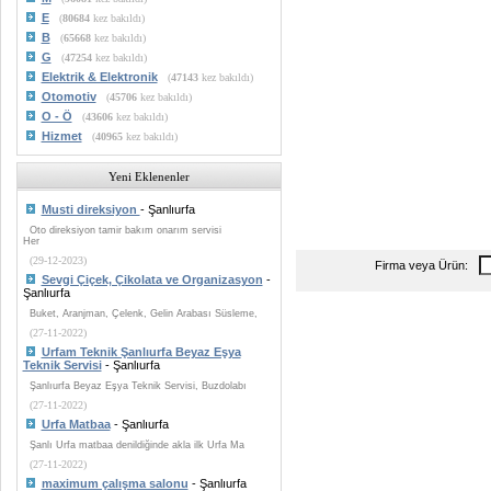
E
(
80684
kez bakıldı)
B
(
65668
kez bakıldı)
G
(
47254
kez bakıldı)
Elektrik & Elektronik
(
47143
kez bakıldı)
Otomotiv
(
45706
kez bakıldı)
O - Ö
(
43606
kez bakıldı)
Hizmet
(
40965
kez bakıldı)
Yeni Eklenenler
Musti direksiyon
- Şanlıurfa
Oto direksiyon tamir bakım onarım servisi
Her
(29-12-2023)
Firma veya Ürün:
Sevgi Çiçek, Çikolata ve Organizasyon
-
Şanlıurfa
Buket, Aranjman, Çelenk, Gelin Arabası Süsleme,
(27-11-2022)
Urfam Teknik Şanlıurfa Beyaz Eşya
Teknik Servisi
- Şanlıurfa
Şanlıurfa Beyaz Eşya Teknik Servisi, Buzdolabı
(27-11-2022)
Urfa Matbaa
- Şanlıurfa
Şanlı Urfa matbaa denildiğinde akla ilk Urfa Ma
(27-11-2022)
maximum çalışma salonu
- Şanlıurfa