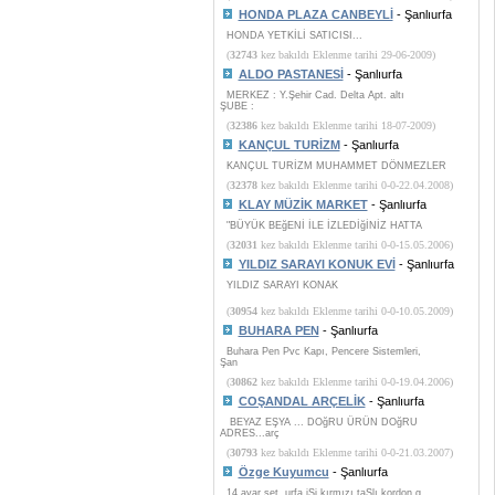
HONDA PLAZA CANBEYLİ
- Şanlıurfa
HONDA YETKİLİ SATICISI...
(
32743
kez bakıldı Eklenme tarihi 29-06-2009)
ALDO PASTANESİ
- Şanlıurfa
MERKEZ : Y.Şehir Cad. Delta Apt. altı
ŞUBE :
(
32386
kez bakıldı Eklenme tarihi 18-07-2009)
KANÇUL TURİZM
- Şanlıurfa
KANÇUL TURİZM MUHAMMET DÖNMEZLER
(
32378
kez bakıldı Eklenme tarihi 0-0-22.04.2008)
KLAY MÜZİK MARKET
- Şanlıurfa
"BÜYÜK BEğENİ İLE İZLEDİğİNİZ HATTA
(
32031
kez bakıldı Eklenme tarihi 0-0-15.05.2006)
YILDIZ SARAYI KONUK EVİ
- Şanlıurfa
YILDIZ SARAYI KONAK
(
30954
kez bakıldı Eklenme tarihi 0-0-10.05.2009)
BUHARA PEN
- Şanlıurfa
Buhara Pen Pvc Kapı, Pencere Sistemleri,
Şan
(
30862
kez bakıldı Eklenme tarihi 0-0-19.04.2006)
COŞANDAL ARÇELİK
- Şanlıurfa
BEYAZ EŞYA ... DOğRU ÜRÜN DOğRU
ADRES...arç
(
30793
kez bakıldı Eklenme tarihi 0-0-21.03.2007)
Özge Kuyumcu
- Şanlıurfa
14 ayar set, urfa iŞi kırmızı taŞlı kordon g