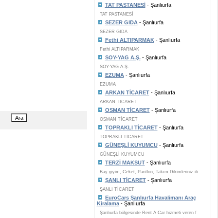
TAT PASTANESİ
- Şanlıurfa
TAT PASTANESİ
SEZER GIDA
- Şanlıurfa
SEZER GIDA
Fethi ALTIPARMAK
- Şanlıurfa
Fethi ALTIPARMAK
SOY-YAG A.Ş.
- Şanlıurfa
SOY-YAG A.Ş.
EZUMA
- Şanlıurfa
EZUMA
ARKAN TİCARET
- Şanlıurfa
ARKAN TİCARET
OSMAN TİCARET
- Şanlıurfa
OSMAN TİCARET
TOPRAKLI TİCARET
- Şanlıurfa
TOPRAKLI TİCARET
GÜNEŞLİ KUYUMCU
- Şanlıurfa
GÜNEŞLİ KUYUMCU
TERZİ MAKSUT
- Şanlıurfa
Bay giyim, Ceket, Pantlon, Takım Dikimleriniz iti
ŞANLI TİCARET
- Şanlıurfa
ŞANLI TİCARET
EuroCars Şanlıurfa Havalimanı Araç
Kiralama
- Şanlıurfa
Şanlıurfa bölgesinde Rent A Car hizmeti veren f