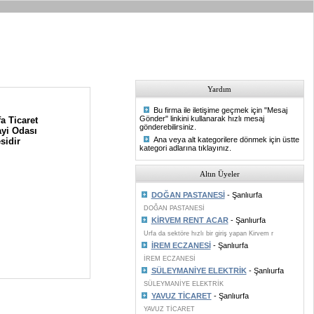
Yardım
Bu firma ile iletişime geçmek için "Mesaj
Gönder" linkini kullanarak hızlı mesaj
a Ticaret
gönderebilirsiniz.
yi Odası
Ana veya alt kategorilere dönmek için üstte
sidir
kategori adlarına tıklayınız.
Altın Üyeler
DOĞAN PASTANESİ
- Şanlıurfa
DOĞAN PASTANESİ
KİRVEM RENT ACAR
- Şanlıurfa
Urfa da sektöre hızlı bir giriş yapan Kirvem r
İREM ECZANESİ
- Şanlıurfa
İREM ECZANESİ
SÜLEYMANİYE ELEKTRİK
- Şanlıurfa
SÜLEYMANİYE ELEKTRİK
YAVUZ TİCARET
- Şanlıurfa
YAVUZ TİCARET