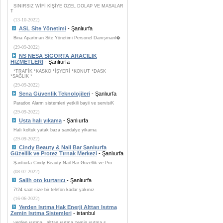
SINIRSIZ WİFİ KİŞİYE ÖZEL DOLAP VE MASALAR
T
(13-10-2022)
ASL Site Yönetimi
- Şanlıurfa
Bina Apartman Site Yönetimi Personel Danışmanl�
(29-09-2022)
NS NESA SİGORTA ARACILIK
HİZMETLERİ
- Şanlıurfa
*TRAFİK *KASKO *İŞYERİ *KONUT *DASK
*SAĞLIK *
(29-09-2022)
Sena Güvenlik Teknolojileri
- Şanlıurfa
Paradox Alarm sistemleri yetkili bayii ve servisiK
(29-09-2022)
Usta halı yıkama
- Şanlıurfa
Halı koltuk yatak baza sandalye yikama
(29-09-2022)
Cindy Beauty & Nail Bar Şanlıurfa
Güzellik ve Protez Tırnak Merkezi
- Şanlıurfa
Şanlıurfa Cindy Beauty Nail Bar Güzellik ve Pro
(08-07-2022)
Salih oto kurtarıcı
- Şanlıurfa
7/24 saat size bir telefon kadar yakınız
(16-06-2022)
Yerden Isıtma Hak Enerji Alttan Isıtma
Zemin Isıtma Sistemleri
- istanbul
yerden ısıtma , alttan ısıtma zemin ısıtma s