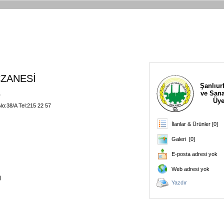
ZANESİ
Şanlıurf
ve Sana
.
Üye
o:38/A Tel:215 22 57
İlanlar & Ürünler [0]
Galeri [0]
E-posta adresi yok
Web adresi yok
)
Yazdır