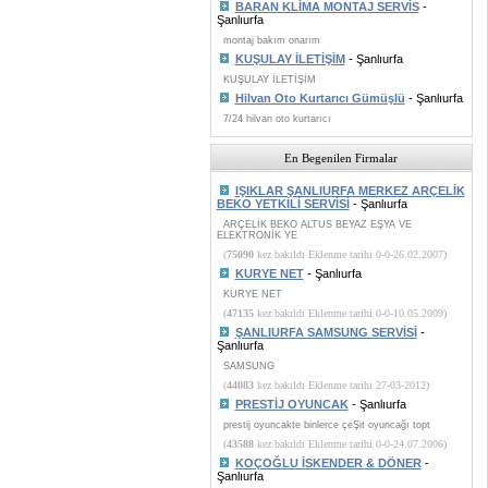
BARAN KLİMA MONTAJ SERVİS
-
Şanlıurfa
montaj bakım onarım
KUŞULAY İLETİŞİM
- Şanlıurfa
KUŞULAY İLETİŞİM
Hilvan Oto Kurtarıcı Gümüşlü
- Şanlıurfa
7/24 hilvan oto kurtarıcı
En Begenilen Firmalar
IŞIKLAR ŞANLIURFA MERKEZ ARÇELİK
BEKO YETKİLİ SERVİSİ
- Şanlıurfa
ARÇELİK BEKO ALTUS BEYAZ EŞYA VE
ELEKTRONİK YE
(
75090
kez bakıldı Eklenme tarihi 0-0-26.02.2007)
KURYE NET
- Şanlıurfa
KURYE NET
(
47135
kez bakıldı Eklenme tarihi 0-0-10.05.2009)
ŞANLIURFA SAMSUNG SERVİSİ
-
Şanlıurfa
SAMSUNG
(
44083
kez bakıldı Eklenme tarihi 27-03-2012)
PRESTİJ OYUNCAK
- Şanlıurfa
prestij oyuncakte binlerce çeŞit oyuncağı topt
(
43588
kez bakıldı Eklenme tarihi 0-0-24.07.2006)
KOÇOĞLU İSKENDER & DÖNER
-
Şanlıurfa