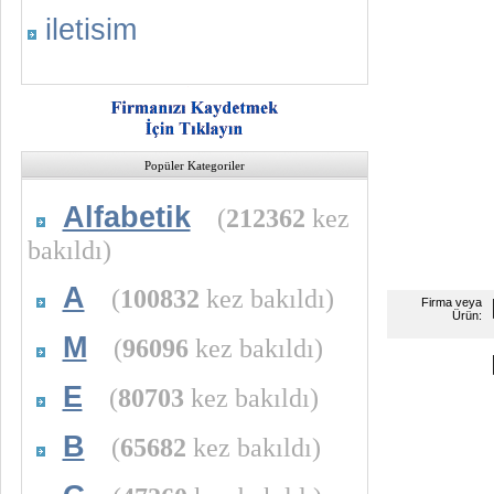
iletisim
Popüler Kategoriler
Alfabetik
(
212362
kez
bakıldı)
A
(
100832
kez bakıldı)
Firma veya
Ürün:
M
(
96096
kez bakıldı)
E
(
80703
kez bakıldı)
B
(
65682
kez bakıldı)