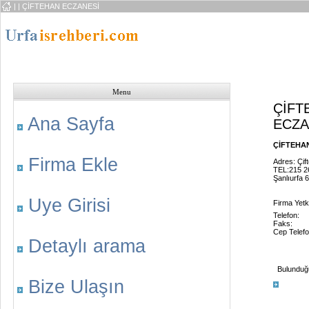
|
| ÇİFTEHAN ECZANESİ
Menu
ÇİFT
Ana Sayfa
ECZA
ÇİFTEHAN
Firma Ekle
Adres: Çif
TEL:215 2
Şanlıurfa 
Uye Girisi
Firma Yetkil
Telefon:
Faks:
Cep Telefo
Detaylı arama
Bulunduğu 
Bize Ulaşın