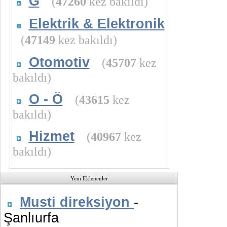
G
(
47260
kez bakıldı)
Elektrik & Elektronik
(
47149
kez bakıldı)
Otomotiv
(
45707
kez
bakıldı)
O - Ö
(
43615
kez
bakıldı)
Hizmet
(
40967
kez
bakıldı)
Yeni Eklenenler
Musti direksiyon
-
Şanlıurfa