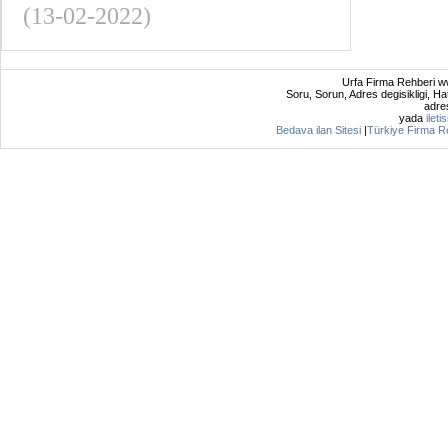
(13-02-2022)
Urfa Firma Rehberi ww
Soru, Sorun, Adres degisikligi, Hat
adres
yada
ileti
Bedava ilan Sitesi
|
Türkiye Firma R