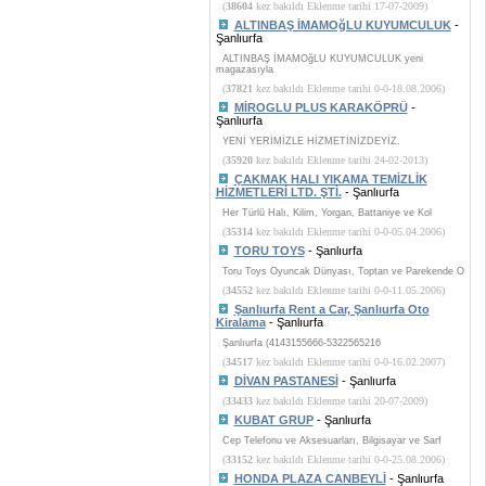
(
38604
kez bakıldı Eklenme tarihi 17-07-2009)
ALTINBAŞ İMAMOğLU KUYUMCULUK
-
Şanlıurfa
ALTINBAŞ İMAMOğLU KUYUMCULUK yeni
magazasıyla
(
37821
kez bakıldı Eklenme tarihi 0-0-18.08.2006)
MİROGLU PLUS KARAKÖPRÜ
-
Şanlıurfa
YENİ YERİMİZLE HİZMETİNİZDEYİZ.
(
35920
kez bakıldı Eklenme tarihi 24-02-2013)
ÇAKMAK HALI YIKAMA TEMİZLİK
HİZMETLERİ LTD. ŞTİ.
- Şanlıurfa
Her Türlü Halı, Kilim, Yorgan, Battaniye ve Kol
(
35314
kez bakıldı Eklenme tarihi 0-0-05.04.2006)
TORU TOYS
- Şanlıurfa
Toru Toys Oyuncak Dünyası, Toptan ve Parekende O
(
34552
kez bakıldı Eklenme tarihi 0-0-11.05.2006)
Şanlıurfa Rent a Car, Şanlıurfa Oto
Kiralama
- Şanlıurfa
Şanlıurfa (4143155666-5322565216
(
34517
kez bakıldı Eklenme tarihi 0-0-16.02.2007)
DİVAN PASTANESİ
- Şanlıurfa
(
33433
kez bakıldı Eklenme tarihi 20-07-2009)
KUBAT GRUP
- Şanlıurfa
Cep Telefonu ve Aksesuarları, Bilgisayar ve Sarf
(
33152
kez bakıldı Eklenme tarihi 0-0-25.08.2006)
HONDA PLAZA CANBEYLİ
- Şanlıurfa