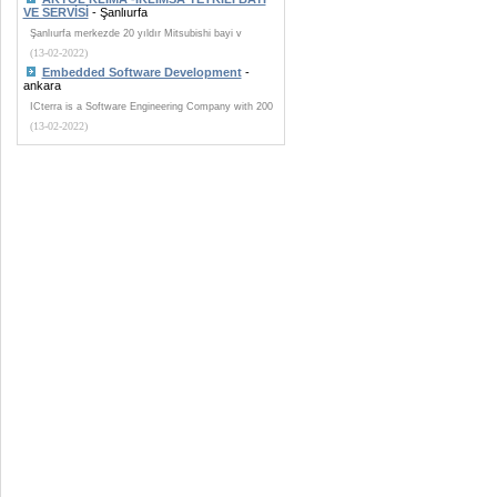
VE SERVİSİ
- Şanlıurfa
Şanlıurfa merkezde 20 yıldır Mitsubishi bayi v
(13-02-2022)
Embedded Software Development
-
ankara
ICterra is a Software Engineering Company with 200
(13-02-2022)