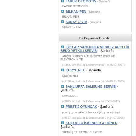
FARUK OTOMOTİV
- Şanlıurfa
FARUK OTOMOTİV
BİLKAN-PEN
- Şanlıurfa
BİLKAN-PEN
SUNAY GİYİM
- Şanlıurfa
SUNAY GİYİM
En Begenilen Firmalar
IŞIKLAR ŞANLIURFA MERKEZ ARÇELİK
BEKO YETKİLİ SERVİSİ
- Şanlıurfa
ARÇELİK BEKO ALTUS BEYAZ EŞYA VE
ELEKTRONİK YE
(
75086
kez bakıldı Eklenme tarihi 0-0-26.02.2007)
KURYE NET
- Şanlıurfa
KURYE NET
(
47130
kez bakıldı Eklenme tarihi 0-0-10.05.2009)
ŞANLIURFA SAMSUNG SERVİSİ
-
Şanlıurfa
SAMSUNG
(
44075
kez bakıldı Eklenme tarihi 27-03-2012)
PRESTİJ OYUNCAK
- Şanlıurfa
prestij oyuncakte binlerce çeŞit oyuncağı topt
(
43577
kez bakıldı Eklenme tarihi 0-0-24.07.2006)
KOÇOĞLU İSKENDER & DÖNER
-
Şanlıurfa
SİPARİŞ TELEFON : 316 00 34