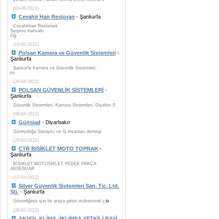
(03-06-2022)
Cevahir Han Restoran
- Şanlıurfa
Cevahirhan Restorant
Serpme Kahvaltı
Öğ
(19-05-2022)
Polsan Kamera ve Güvenlik Sistemleri
-
Şanlıurfa
Şanlıurfa Kamera ve Güvenlik Sistemleri,
Hı
(29-04-2022)
POLSAN GÜVENLİK SİSTEMLERİ
-
Şanlıurfa
Güvenlik Sistemleri, Kamera Sistemleri, Diyafon S
(09-04-2022)
Günsiad
- Diyarbakır
Güneydoğu Sanayici ve İş insanları dernegi
(29-03-2022)
CTR BİSİKLET MOTO TOPRAK
-
Şanlıurfa
BİSİKLET.MOTOSİKLET.YEDEK PARÇA.
AKSESUAR
(12-03-2022)
Silver Güvenlik Sistemleri San. Tic. Ltd.
Şti.
- Şanlıurfa
Güvenliğiniz için bir araya gelen mükemmel ç�
(28-02-2022)
AKYOL KLİMA -İKLİMSA YETKİLİ BAYİ