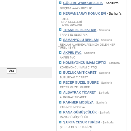
GÖÇEBE AYAKKABICILIK
- Şanlıurfa
GÖÇEBE AYAKKABICILIK
KERVANSARAY KONUK EVİ
- Şanlıurfa
- OTEL
-- SIRA GECELERİ
--- ŞARK ODALARI
TRANS-EL ELEKTRİK
- Şanlıurfa
TRANS-EL ELEKTRİK
SAMANYOLU REKLAM
- Şanlıurfa
REKLAM ALANINDA AKLINIZA GELEN HER
TÜRLÜ İŞ VE
AKPEN PVC
- Şanlıurfa
AKPEN PVC
KOMİSYONCU İMAM ÇİFTÇİ
- Şanlıurfa
KOMİSYONCU İMAM ÇİFTÇİ
BUZLUCAM TİCARET
- Şanlıurfa
BUZLUCAM TİCARET
RECEP GÜZEL GÜBRE
- Şanlıurfa
RECEP GÜZEL GÜBRE
ALBAYRAK TİCARET
- Şanlıurfa
ALBAYRAK TİCARET
KAR-MER MOBİLYA
- Şanlıurfa
KAR-MER MOBİLYA
RANA GÜMÜŞCÜLÜK
- Şanlıurfa
RANA GÜMÜŞCÜLÜK
Ş.URFA CESUR TURİZM
- Şanlıurfa
Ş.URFA CESUR TURİZM