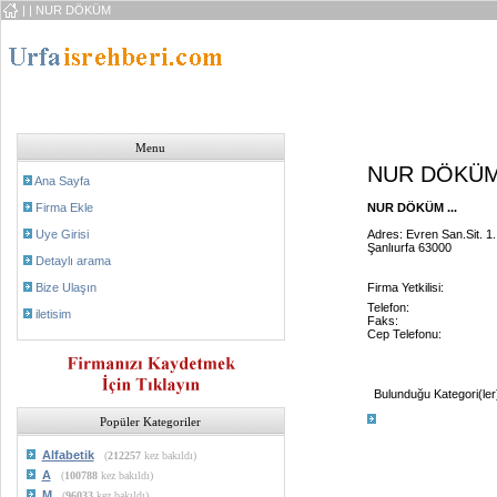
|
| NUR DÖKÜM
Menu
NUR DÖKÜ
Ana Sayfa
Firma Ekle
NUR DÖKÜM ...
Uye Girisi
Adres: Evren San.Sit. 1
Şanlıurfa 63000
Detaylı arama
Bize Ulaşın
Firma Yetkilisi:
Telefon:
iletisim
Faks:
Cep Telefonu:
Bulunduğu Kategori(ler
Popüler Kategoriler
Alfabetik
(
212257
kez bakıldı)
A
(
100788
kez bakıldı)
M
(
96033
kez bakıldı)