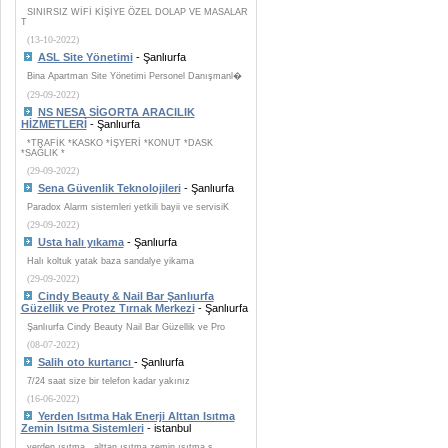
SINIRSIZ WİFİ KİŞİYE ÖZEL DOLAP VE MASALAR
T
(13-10-2022)
ASL Site Yönetimi
- Şanlıurfa
Bina Apartman Site Yönetimi Personel Danışmanl�
(29-09-2022)
NS NESA SİGORTA ARACILIK
HİZMETLERİ
- Şanlıurfa
*TRAFİK *KASKO *İŞYERİ *KONUT *DASK
*SAĞLIK *
(29-09-2022)
Sena Güvenlik Teknolojileri
- Şanlıurfa
Paradox Alarm sistemleri yetkili bayii ve servisiK
(29-09-2022)
Usta halı yıkama
- Şanlıurfa
Halı koltuk yatak baza sandalye yikama
(29-09-2022)
Cindy Beauty & Nail Bar Şanlıurfa
Güzellik ve Protez Tırnak Merkezi
- Şanlıurfa
Şanlıurfa Cindy Beauty Nail Bar Güzellik ve Pro
(08-07-2022)
Salih oto kurtarıcı
- Şanlıurfa
7/24 saat size bir telefon kadar yakınız
(16-06-2022)
Yerden Isıtma Hak Enerji Alttan Isıtma
Zemin Isıtma Sistemleri
- istanbul
yerden ısıtma , alttan ısıtma zemin ısıtma s