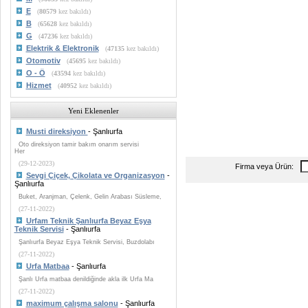
E
(
80579
kez bakıldı)
B
(
65628
kez bakıldı)
G
(
47236
kez bakıldı)
Elektrik & Elektronik
(
47135
kez bakıldı)
Otomotiv
(
45695
kez bakıldı)
O - Ö
(
43594
kez bakıldı)
Hizmet
(
40952
kez bakıldı)
Yeni Eklenenler
Musti direksiyon
- Şanlıurfa
Oto direksiyon tamir bakım onarım servisi
Her
(29-12-2023)
Firma veya Ürün:
Sevgi Çiçek, Çikolata ve Organizasyon
-
Şanlıurfa
Buket, Aranjman, Çelenk, Gelin Arabası Süsleme,
(27-11-2022)
Urfam Teknik Şanlıurfa Beyaz Eşya
Teknik Servisi
- Şanlıurfa
Şanlıurfa Beyaz Eşya Teknik Servisi, Buzdolabı
(27-11-2022)
Urfa Matbaa
- Şanlıurfa
Şanlı Urfa matbaa denildiğinde akla ilk Urfa Ma
(27-11-2022)
maximum çalışma salonu
- Şanlıurfa