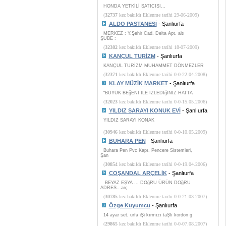
HONDA YETKİLİ SATICISI...
(
32737
kez bakıldı Eklenme tarihi 29-06-2009)
ALDO PASTANESİ
- Şanlıurfa
MERKEZ : Y.Şehir Cad. Delta Apt. altı
ŞUBE :
(
32382
kez bakıldı Eklenme tarihi 18-07-2009)
KANÇUL TURİZM
- Şanlıurfa
KANÇUL TURİZM MUHAMMET DÖNMEZLER
(
32371
kez bakıldı Eklenme tarihi 0-0-22.04.2008)
KLAY MÜZİK MARKET
- Şanlıurfa
"BÜYÜK BEğENİ İLE İZLEDİğİNİZ HATTA
(
32023
kez bakıldı Eklenme tarihi 0-0-15.05.2006)
YILDIZ SARAYI KONUK EVİ
- Şanlıurfa
YILDIZ SARAYI KONAK
(
30946
kez bakıldı Eklenme tarihi 0-0-10.05.2009)
BUHARA PEN
- Şanlıurfa
Buhara Pen Pvc Kapı, Pencere Sistemleri,
Şan
(
30854
kez bakıldı Eklenme tarihi 0-0-19.04.2006)
COŞANDAL ARÇELİK
- Şanlıurfa
BEYAZ EŞYA ... DOğRU ÜRÜN DOğRU
ADRES...arç
(
30785
kez bakıldı Eklenme tarihi 0-0-21.03.2007)
Özge Kuyumcu
- Şanlıurfa
14 ayar set, urfa iŞi kırmızı taŞlı kordon g
(
29865
kez bakıldı Eklenme tarihi 0-0-07.08.2007)