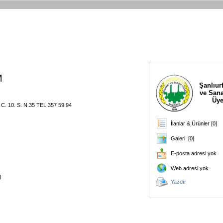
M
Şanlıurf
ve Sana
Üye
. C. 10. S. N.35 TEL.357 59 94
İlanlar & Ürünler [0]
Galeri [0]
E-posta adresi yok
Web adresi yok
)
Yazdır