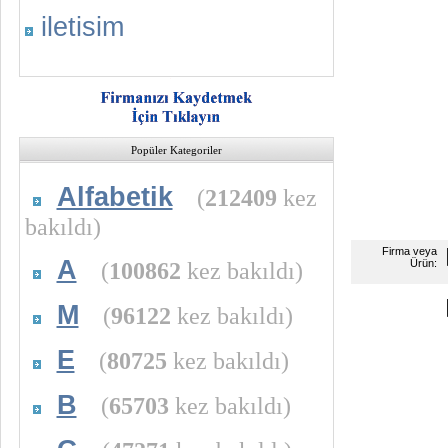
iletisim
Popüler Kategoriler
Alfabetik
(
212409
kez
bakıldı)
Firma veya
A
(
100862
kez bakıldı)
Ürün:
M
(
96122
kez bakıldı)
E
(
80725
kez bakıldı)
B
(
65703
kez bakıldı)