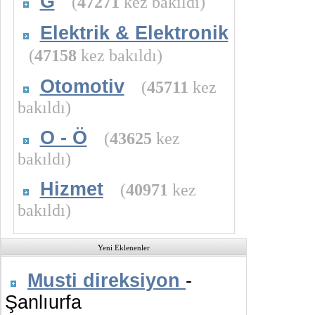
G
(
47271
kez bakıldı)
Elektrik & Elektronik
(
47158
kez bakıldı)
Otomotiv
(
45711
kez
bakıldı)
O - Ö
(
43625
kez
bakıldı)
Hizmet
(
40971
kez
bakıldı)
Yeni Eklenenler
Musti direksiyon
-
Şanlıurfa