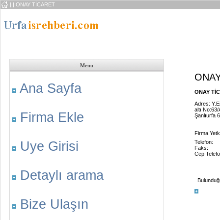
|
| ONAY TİCARET
Menu
ONAY
Ana Sayfa
ONAY TİC
Adres: Y.E
altı No:63/
Firma Ekle
Şanlıurfa 
Firma Yetk
Uye Girisi
Telefon:
Faks:
Cep Telefo
Detaylı arama
Bulunduğu 
Bize Ulaşın