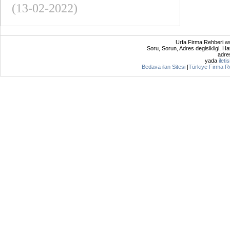
(13-02-2022)
Urfa Firma Rehberi ww
Soru, Sorun, Adres degisikligi, Hat
adres
yada
ileti
Bedava ilan Sitesi
|
Türkiye Firma R