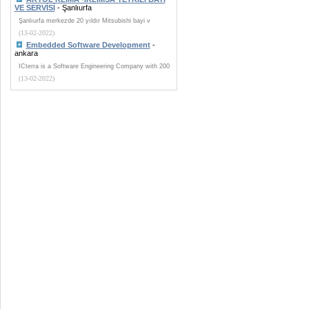
VE SERVİSİ
- Şanlıurfa
Şanlıurfa merkezde 20 yıldır Mitsubishi bayi v
(13-02-2022)
Embedded Software Development
-
ankara
ICterra is a Software Engineering Company with 200
(13-02-2022)