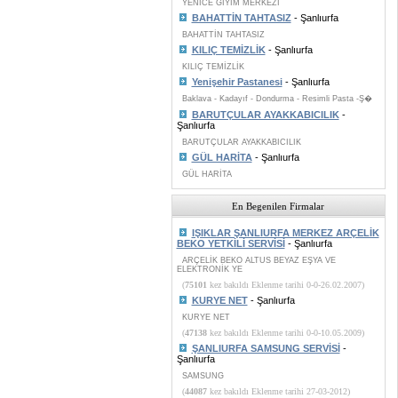
YENİCE GİYİM MERKEZİ
BAHATTİN TAHTASIZ
- Şanlıurfa
BAHATTİN TAHTASIZ
KILIÇ TEMİZLİK
- Şanlıurfa
KILIÇ TEMİZLİK
Yenişehir Pastanesi
- Şanlıurfa
Baklava - Kadayıf - Dondurma - Resimli Pasta -Ş�
BARUTÇULAR AYAKKABICILIK
-
Şanlıurfa
BARUTÇULAR AYAKKABICILIK
GÜL HARİTA
- Şanlıurfa
GÜL HARİTA
En Begenilen Firmalar
IŞIKLAR ŞANLIURFA MERKEZ ARÇELİK
BEKO YETKİLİ SERVİSİ
- Şanlıurfa
ARÇELİK BEKO ALTUS BEYAZ EŞYA VE
ELEKTRONİK YE
(
75101
kez bakıldı Eklenme tarihi 0-0-26.02.2007)
KURYE NET
- Şanlıurfa
KURYE NET
(
47138
kez bakıldı Eklenme tarihi 0-0-10.05.2009)
ŞANLIURFA SAMSUNG SERVİSİ
-
Şanlıurfa
SAMSUNG
(
44087
kez bakıldı Eklenme tarihi 27-03-2012)