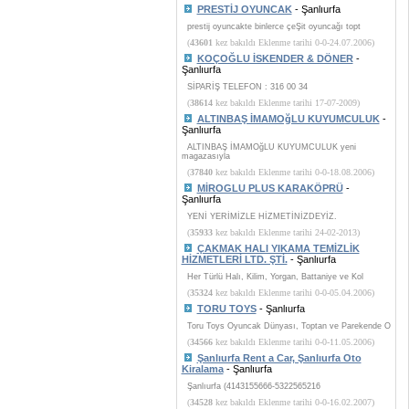
PRESTİJ OYUNCAK
- Şanlıurfa
prestij oyuncakte binlerce çeŞit oyuncağı topt
(
43601
kez bakıldı Eklenme tarihi 0-0-24.07.2006)
KOÇOĞLU İSKENDER & DÖNER
-
Şanlıurfa
SİPARİŞ TELEFON : 316 00 34
(
38614
kez bakıldı Eklenme tarihi 17-07-2009)
ALTINBAŞ İMAMOğLU KUYUMCULUK
-
Şanlıurfa
ALTINBAŞ İMAMOğLU KUYUMCULUK yeni
magazasıyla
(
37840
kez bakıldı Eklenme tarihi 0-0-18.08.2006)
MİROGLU PLUS KARAKÖPRÜ
-
Şanlıurfa
YENİ YERİMİZLE HİZMETİNİZDEYİZ.
(
35933
kez bakıldı Eklenme tarihi 24-02-2013)
ÇAKMAK HALI YIKAMA TEMİZLİK
HİZMETLERİ LTD. ŞTİ.
- Şanlıurfa
Her Türlü Halı, Kilim, Yorgan, Battaniye ve Kol
(
35324
kez bakıldı Eklenme tarihi 0-0-05.04.2006)
TORU TOYS
- Şanlıurfa
Toru Toys Oyuncak Dünyası, Toptan ve Parekende O
(
34566
kez bakıldı Eklenme tarihi 0-0-11.05.2006)
Şanlıurfa Rent a Car, Şanlıurfa Oto
Kiralama
- Şanlıurfa
Şanlıurfa (4143155666-5322565216
(
34528
kez bakıldı Eklenme tarihi 0-0-16.02.2007)