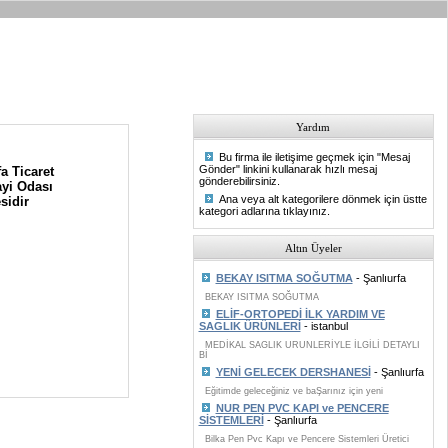
Yardım
Bu firma ile iletişime geçmek için "Mesaj
Gönder" linkini kullanarak hızlı mesaj
a Ticaret
gönderebilirsiniz.
yi Odası
Ana veya alt kategorilere dönmek için üstte
sidir
kategori adlarına tıklayınız.
Altın Üyeler
BEKAY ISITMA SOĞUTMA
- Şanlıurfa
BEKAY ISITMA SOĞUTMA
ELİF-ORTOPEDİ İLK YARDIM VE
SAGLIK ÜRÜNLERİ
- istanbul
MEDİKAL SAGLIK URUNLERİYLE İLGİLİ DETAYLI
Bİ
YENİ GELECEK DERSHANESİ
- Şanlıurfa
Eğitimde geleceğiniz ve baŞarınız için yeni
NUR PEN PVC KAPI ve PENCERE
SİSTEMLERİ
- Şanlıurfa
Bilka Pen Pvc Kapı ve Pencere Sistemleri Üretici