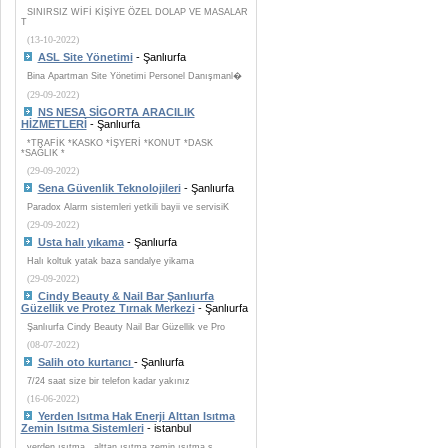
SINIRSIZ WİFİ KİŞİYE ÖZEL DOLAP VE MASALAR
T
(13-10-2022)
ASL Site Yönetimi
- Şanlıurfa
Bina Apartman Site Yönetimi Personel Danışmanl�
(29-09-2022)
NS NESA SİGORTA ARACILIK
HİZMETLERİ
- Şanlıurfa
*TRAFİK *KASKO *İŞYERİ *KONUT *DASK
*SAĞLIK *
(29-09-2022)
Sena Güvenlik Teknolojileri
- Şanlıurfa
Paradox Alarm sistemleri yetkili bayii ve servisiK
(29-09-2022)
Usta halı yıkama
- Şanlıurfa
Halı koltuk yatak baza sandalye yikama
(29-09-2022)
Cindy Beauty & Nail Bar Şanlıurfa
Güzellik ve Protez Tırnak Merkezi
- Şanlıurfa
Şanlıurfa Cindy Beauty Nail Bar Güzellik ve Pro
(08-07-2022)
Salih oto kurtarıcı
- Şanlıurfa
7/24 saat size bir telefon kadar yakınız
(16-06-2022)
Yerden Isıtma Hak Enerji Alttan Isıtma
Zemin Isıtma Sistemleri
- istanbul
yerden ısıtma , alttan ısıtma zemin ısıtma s