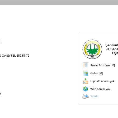
L
Şanlıurf
ve Sana
Üye
 ÇıkıŞı TEL:652 57 79
İlanlar & Ürünler [0]
Galeri [0]
E-posta adresi yok
Web adresi yok
)
Yazdır