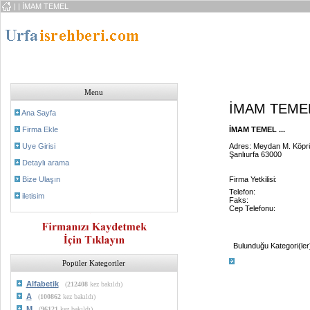
|
| İMAM TEMEL
Menu
İMAM TEME
Ana Sayfa
Firma Ekle
İMAM TEMEL ...
Uye Girisi
Adres: Meydan M. Köprü
Şanlıurfa 63000
Detaylı arama
Bize Ulaşın
Firma Yetkilisi:
Telefon:
iletisim
Faks:
Cep Telefonu:
Bulunduğu Kategori(ler
Popüler Kategoriler
Alfabetik
(
212408
kez bakıldı)
A
(
100862
kez bakıldı)
M
(
96121
kez bakıldı)