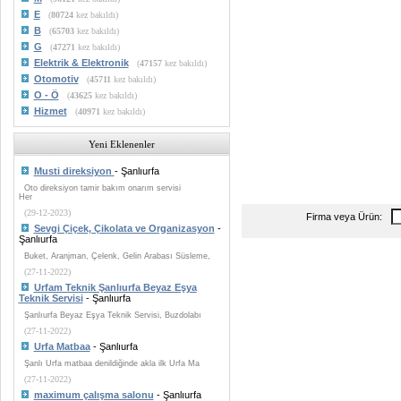
E
(
80724
kez bakıldı)
B
(
65703
kez bakıldı)
G
(
47271
kez bakıldı)
Elektrik & Elektronik
(
47157
kez bakıldı)
Otomotiv
(
45711
kez bakıldı)
O - Ö
(
43625
kez bakıldı)
Hizmet
(
40971
kez bakıldı)
Yeni Eklenenler
Musti direksiyon
- Şanlıurfa
Oto direksiyon tamir bakım onarım servisi
Her
(29-12-2023)
Firma veya Ürün:
Sevgi Çiçek, Çikolata ve Organizasyon
-
Şanlıurfa
Buket, Aranjman, Çelenk, Gelin Arabası Süsleme,
(27-11-2022)
Urfam Teknik Şanlıurfa Beyaz Eşya
Teknik Servisi
- Şanlıurfa
Şanlıurfa Beyaz Eşya Teknik Servisi, Buzdolabı
(27-11-2022)
Urfa Matbaa
- Şanlıurfa
Şanlı Urfa matbaa denildiğinde akla ilk Urfa Ma
(27-11-2022)
maximum çalışma salonu
- Şanlıurfa