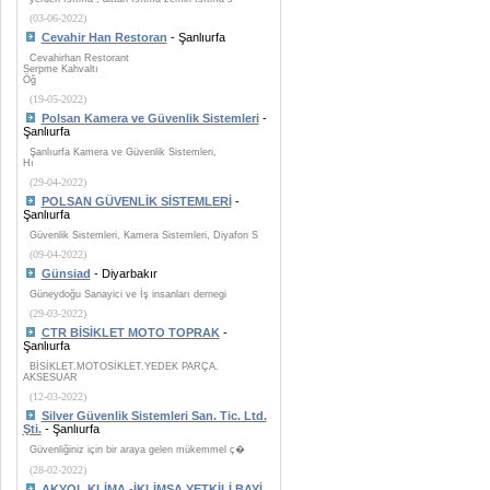
(03-06-2022)
Cevahir Han Restoran
- Şanlıurfa
Cevahirhan Restorant
Serpme Kahvaltı
Öğ
(19-05-2022)
Polsan Kamera ve Güvenlik Sistemleri
-
Şanlıurfa
Şanlıurfa Kamera ve Güvenlik Sistemleri,
Hı
(29-04-2022)
POLSAN GÜVENLİK SİSTEMLERİ
-
Şanlıurfa
Güvenlik Sistemleri, Kamera Sistemleri, Diyafon S
(09-04-2022)
Günsiad
- Diyarbakır
Güneydoğu Sanayici ve İş insanları dernegi
(29-03-2022)
CTR BİSİKLET MOTO TOPRAK
-
Şanlıurfa
BİSİKLET.MOTOSİKLET.YEDEK PARÇA.
AKSESUAR
(12-03-2022)
Silver Güvenlik Sistemleri San. Tic. Ltd.
Şti.
- Şanlıurfa
Güvenliğiniz için bir araya gelen mükemmel ç�
(28-02-2022)
AKYOL KLİMA -İKLİMSA YETKİLİ BAYİ