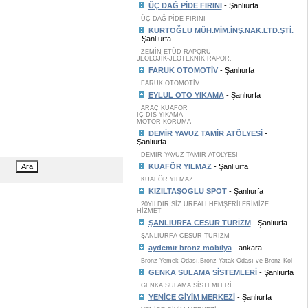
ÜÇ DAĞ PİDE FIRINI
- Şanlıurfa
ÜÇ DAĞ PİDE FIRINI
KURTOĞLU MÜH.MİM.İNŞ.NAK.LTD.ŞTİ.
- Şanlıurfa
ZEMİN ETÜD RAPORU
JEOLOJİK-JEOTEKNİK RAPOR,
FARUK OTOMOTİV
- Şanlıurfa
FARUK OTOMOTİV
EYLÜL OTO YIKAMA
- Şanlıurfa
ARAÇ KUAFÖR
İÇ-DIŞ YIKAMA
MOTOR KORUMA
DEMİR YAVUZ TAMİR ATÖLYESİ
-
Şanlıurfa
DEMİR YAVUZ TAMİR ATÖLYESİ
KUAFÖR YILMAZ
- Şanlıurfa
KUAFÖR YILMAZ
KIZILTAŞOGLU SPOT
- Şanlıurfa
20YILDIR SİZ URFALI HEMŞERİLERİMİZE..
HİZMET
ŞANLIURFA CESUR TURİZM
- Şanlıurfa
ŞANLIURFA CESUR TURİZM
aydemir bronz mobilya
- ankara
Bronz Yemek Odası,Bronz Yatak Odası ve Bronz Kol
GENKA SULAMA SİSTEMLERİ
- Şanlıurfa
GENKA SULAMA SİSTEMLERİ
YENİCE GİYİM MERKEZİ
- Şanlıurfa