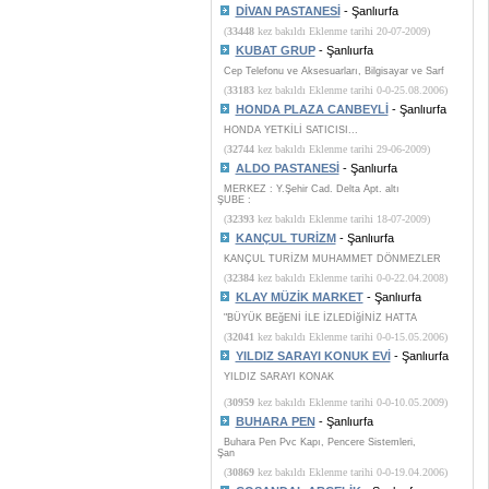
DİVAN PASTANESİ
- Şanlıurfa
(
33448
kez bakıldı Eklenme tarihi 20-07-2009)
KUBAT GRUP
- Şanlıurfa
Cep Telefonu ve Aksesuarları, Bilgisayar ve Sarf
(
33183
kez bakıldı Eklenme tarihi 0-0-25.08.2006)
HONDA PLAZA CANBEYLİ
- Şanlıurfa
HONDA YETKİLİ SATICISI...
(
32744
kez bakıldı Eklenme tarihi 29-06-2009)
ALDO PASTANESİ
- Şanlıurfa
MERKEZ : Y.Şehir Cad. Delta Apt. altı
ŞUBE :
(
32393
kez bakıldı Eklenme tarihi 18-07-2009)
KANÇUL TURİZM
- Şanlıurfa
KANÇUL TURİZM MUHAMMET DÖNMEZLER
(
32384
kez bakıldı Eklenme tarihi 0-0-22.04.2008)
KLAY MÜZİK MARKET
- Şanlıurfa
"BÜYÜK BEğENİ İLE İZLEDİğİNİZ HATTA
(
32041
kez bakıldı Eklenme tarihi 0-0-15.05.2006)
YILDIZ SARAYI KONUK EVİ
- Şanlıurfa
YILDIZ SARAYI KONAK
(
30959
kez bakıldı Eklenme tarihi 0-0-10.05.2009)
BUHARA PEN
- Şanlıurfa
Buhara Pen Pvc Kapı, Pencere Sistemleri,
Şan
(
30869
kez bakıldı Eklenme tarihi 0-0-19.04.2006)