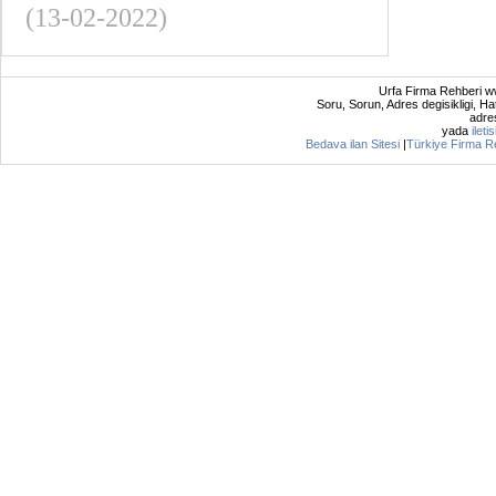
(13-02-2022)
Urfa Firma Rehberi ww
Soru, Sorun, Adres degisikligi, Hat
adres
yada
ileti
Bedava ilan Sitesi
|
Türkiye Firma R