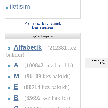
iletisim
Popüler Kategoriler
Alfabetik
(
212381
kez
bakıldı)
Firma veya
A
(
100842
kez bakıldı)
Ürün:
M
(
96109
kez bakıldı)
E
(
80714
kez bakıldı)
B
(
65692
kez bakıldı)