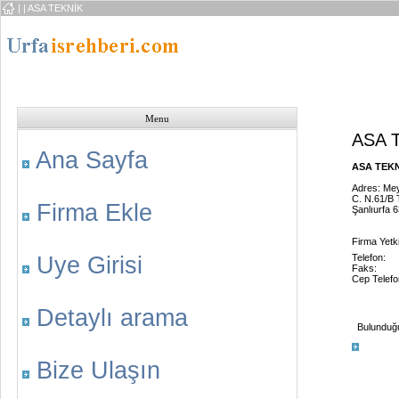
|
| ASA TEKNİK
Menu
ASA 
Ana Sayfa
ASA TEKNİ
Adres: Me
C. N.61/B 
Firma Ekle
Şanlıurfa 
Firma Yetkil
Uye Girisi
Telefon:
Faks:
Cep Telefo
Detaylı arama
Bulunduğu 
Bize Ulaşın