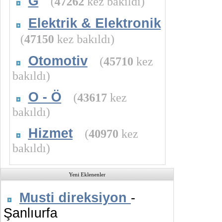
G
(
47262
kez bakıldı)
Elektrik & Elektronik
(
47150
kez bakıldı)
Otomotiv
(
45710
kez
bakıldı)
O - Ö
(
43617
kez
bakıldı)
Hizmet
(
40970
kez
bakıldı)
Yeni Eklenenler
Musti direksiyon
-
Şanlıurfa