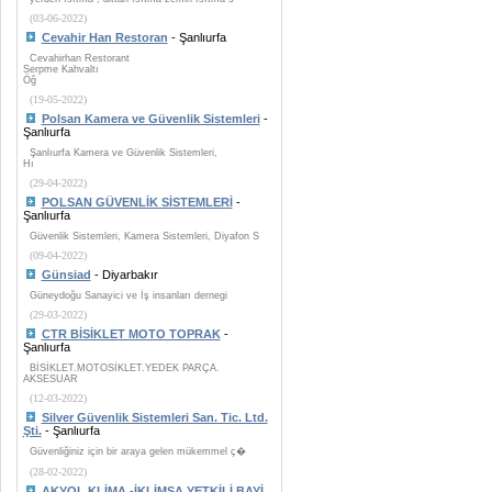
(03-06-2022)
Cevahir Han Restoran
- Şanlıurfa
Cevahirhan Restorant
Serpme Kahvaltı
Öğ
(19-05-2022)
Polsan Kamera ve Güvenlik Sistemleri
-
Şanlıurfa
Şanlıurfa Kamera ve Güvenlik Sistemleri,
Hı
(29-04-2022)
POLSAN GÜVENLİK SİSTEMLERİ
-
Şanlıurfa
Güvenlik Sistemleri, Kamera Sistemleri, Diyafon S
(09-04-2022)
Günsiad
- Diyarbakır
Güneydoğu Sanayici ve İş insanları dernegi
(29-03-2022)
CTR BİSİKLET MOTO TOPRAK
-
Şanlıurfa
BİSİKLET.MOTOSİKLET.YEDEK PARÇA.
AKSESUAR
(12-03-2022)
Silver Güvenlik Sistemleri San. Tic. Ltd.
Şti.
- Şanlıurfa
Güvenliğiniz için bir araya gelen mükemmel ç�
(28-02-2022)
AKYOL KLİMA -İKLİMSA YETKİLİ BAYİ