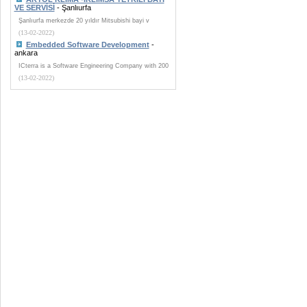
VE SERVİSİ
- Şanlıurfa
Şanlıurfa merkezde 20 yıldır Mitsubishi bayi v
(13-02-2022)
Embedded Software Development
-
ankara
ICterra is a Software Engineering Company with 200
(13-02-2022)