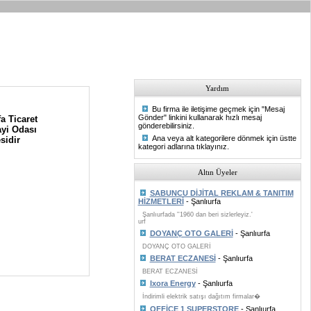
Yardım
Bu firma ile iletişime geçmek için "Mesaj
Gönder" linkini kullanarak hızlı mesaj
a Ticaret
gönderebilirsiniz.
yi Odası
Ana veya alt kategorilere dönmek için üstte
sidir
kategori adlarına tıklayınız.
Altın Üyeler
SABUNCU DİJİTAL REKLAM & TANITIM
HİZMETLERİ
- Şanlıurfa
Şanlıurfada ''1960 dan beri sizlerleyiz.'
urf
DOYANÇ OTO GALERİ
- Şanlıurfa
DOYANÇ OTO GALERİ
BERAT ECZANESİ
- Şanlıurfa
BERAT ECZANESİ
Ixora Energy
- Şanlıurfa
İndirimli elektrik satışı dağıtım firmalar�
OFFİCE 1 SUPERSTORE
- Şanlıurfa