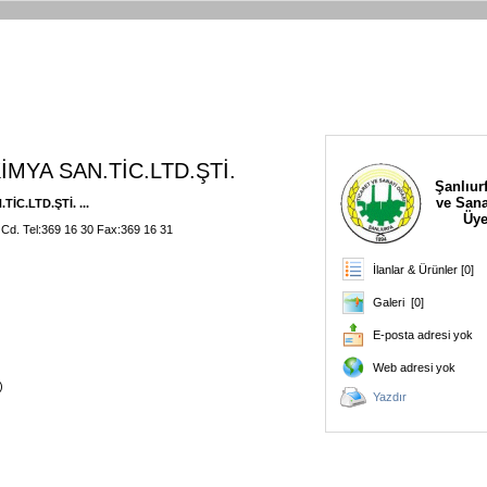
İMYA SAN.TİC.LTD.ŞTİ.
Şanlıurf
ve Sana
İC.LTD.ŞTİ. ...
Üye
 Cd. Tel:369 16 30 Fax:369 16 31
İlanlar & Ürünler [0]
Galeri [0]
E-posta adresi yok
Web adresi yok
)
Yazdır