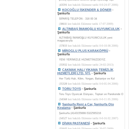
(
43591
kez bakıldı Eklenme tarihi 0-0-24.07.2006)
KOÇOĞLU İSKENDER & DÖNER
-
Şanlıurfa
SİPARİŞ TELEFON : 316 00 34
(
38611
kez bakıldı Eklenme tarihi 17-07-2009)
ALTINBAŞ İMAMOğLU KUYUMCULUK
-
Şanlıurfa
ALTINBAŞ İMAMOğLU KUYUMCULUK yeni
magazasıyla
(
37833
kez bakıldı Eklenme tarihi 0-0-18.08.2006)
MİROGLU PLUS KARAKÖPRÜ
-
Şanlıurfa
YENİ YERİMİZLE HİZMETİNİZDEYİZ.
(
35932
kez bakıldı Eklenme tarihi 24-02-2013)
ÇAKMAK HALI YIKAMA TEMİZLİK
HİZMETLERİ LTD. ŞTİ.
- Şanlıurfa
Her Türlü Halı, Kilim, Yorgan, Battaniye ve Kol
(
35320
kez bakıldı Eklenme tarihi 0-0-05.04.2006)
TORU TOYS
- Şanlıurfa
Toru Toys Oyuncak Dünyası, Toptan ve Parekende O
(
34560
kez bakıldı Eklenme tarihi 0-0-11.05.2006)
Şanlıurfa Rent a Car, Şanlıurfa Oto
Kiralama
- Şanlıurfa
Şanlıurfa (4143155666-5322565216
(
34527
kez bakıldı Eklenme tarihi 0-0-16.02.2007)
DİVAN PASTANESİ
- Şanlıurfa
(
33442
kez bakıldı Eklenme tarihi 20-07-2009)