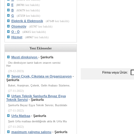
E
(
80701
kez bakıldı)
B
(
65679
kez bakıldı)
G
(
47259
kez bakıldı)
Elektrik & Elektronik
(
47149
kez bakıldı)
Otomotiv
(
45707
kez bakıldı)
O - Ö
(
43615
kez bakıldı)
Hizmet
(
40967
kez bakıldı)
Yeni Eklenenler
Musti direksiyon
- Şanlıurfa
Oto direksiyon tamir bakım onarım servisi
Her
(29-12-2023)
Firma veya Ürün:
Sevgi Çiçek, Çikolata ve Organizasyon
-
Şanlıurfa
Buket, Aranjman, Çelenk, Gelin Arabası Süsleme,
(27-11-2022)
Urfam Teknik Şanlıurfa Beyaz Eşya
Teknik Servisi
- Şanlıurfa
Şanlıurfa Beyaz Eşya Teknik Servisi, Buzdolabı
(27-11-2022)
Urfa Matbaa
- Şanlıurfa
Şanlı Urfa matbaa denildiğinde akla ilk Urfa Ma
(27-11-2022)
maximum çalışma salonu
- Şanlıurfa