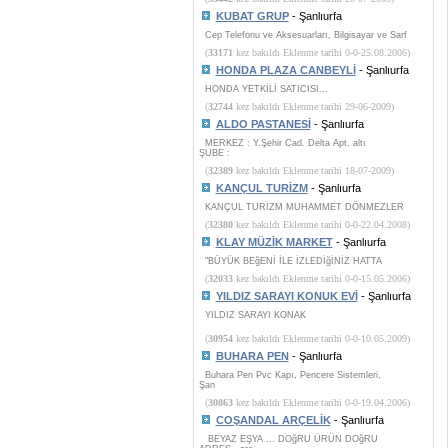
KUBAT GRUP
- Şanlıurfa
Cep Telefonu ve Aksesuarları, Bilgisayar ve Sarf
(
33171
kez bakıldı Eklenme tarihi 0-0-25.08.2006)
HONDA PLAZA CANBEYLİ
- Şanlıurfa
HONDA YETKİLİ SATICISI...
(
32744
kez bakıldı Eklenme tarihi 29-06-2009)
ALDO PASTANESİ
- Şanlıurfa
MERKEZ : Y.Şehir Cad. Delta Apt. altı
ŞUBE :
(
32389
kez bakıldı Eklenme tarihi 18-07-2009)
KANÇUL TURİZM
- Şanlıurfa
KANÇUL TURİZM MUHAMMET DÖNMEZLER
(
32380
kez bakıldı Eklenme tarihi 0-0-22.04.2008)
KLAY MÜZİK MARKET
- Şanlıurfa
"BÜYÜK BEğENİ İLE İZLEDİğİNİZ HATTA
(
32033
kez bakıldı Eklenme tarihi 0-0-15.05.2006)
YILDIZ SARAYI KONUK EVİ
- Şanlıurfa
YILDIZ SARAYI KONAK
(
30954
kez bakıldı Eklenme tarihi 0-0-10.05.2009)
BUHARA PEN
- Şanlıurfa
Buhara Pen Pvc Kapı, Pencere Sistemleri,
Şan
(
30863
kez bakıldı Eklenme tarihi 0-0-19.04.2006)
COŞANDAL ARÇELİK
- Şanlıurfa
BEYAZ EŞYA ... DOğRU ÜRÜN DOğRU