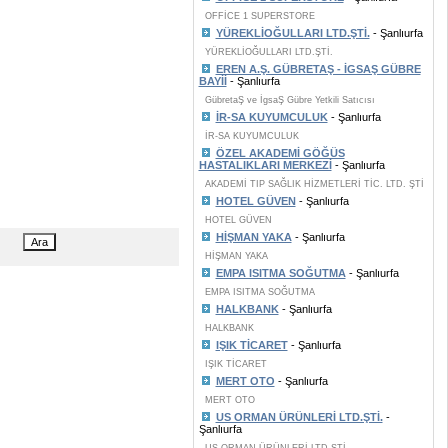
OFFİCE 1 SUPERSTORE
YÜREKLİOĞULLARI LTD.ŞTİ.
- Şanlıurfa
YÜREKLİOĞULLARI LTD.ŞTİ.
EREN A.Ş. GÜBRETAŞ - İGSAŞ GÜBRE
BAYİİ
- Şanlıurfa
GübretaŞ ve İgsaŞ Gübre Yetkili Satıcısı
İR-SA KUYUMCULUK
- Şanlıurfa
İR-SA KUYUMCULUK
ÖZEL AKADEMİ GÖĞÜS
HASTALIKLARI MERKEZİ
- Şanlıurfa
AKADEMİ TIP SAĞLIK HİZMETLERİ TİC. LTD. ŞTİ
HOTEL GÜVEN
- Şanlıurfa
HOTEL GÜVEN
HİŞMAN YAKA
- Şanlıurfa
HİŞMAN YAKA
EMPA ISITMA SOĞUTMA
- Şanlıurfa
EMPA ISITMA SOĞUTMA
HALKBANK
- Şanlıurfa
HALKBANK
IŞIK TİCARET
- Şanlıurfa
IŞIK TİCARET
MERT OTO
- Şanlıurfa
MERT OTO
US ORMAN ÜRÜNLERİ LTD.ŞTİ.
-
Şanlıurfa