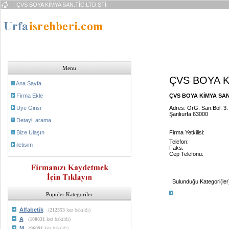
|
| ÇVS BOYA KİMYA SAN.TİC.LTD.ŞTİ.
Menu
ÇVS BOYA K
Ana Sayfa
Firma Ekle
ÇVS BOYA KİMYA SAN.T
Uye Girisi
Adres: OrG. San.Böl. 3.
Şanlıurfa 63000
Detaylı arama
Bize Ulaşın
Firma Yetkilisi:
Telefon:
iletisim
Faks:
Cep Telefonu:
Bulunduğu Kategori(ler
Popüler Kategoriler
Alfabetik
(
212353
kez bakıldı)
A
(
100831
kez bakıldı)
M
(
96091
kez bakıldı)