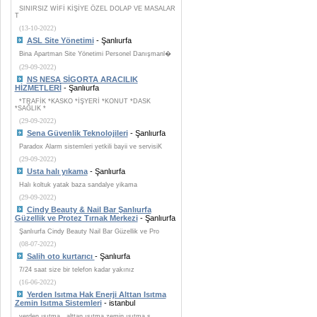
SINIRSIZ WİFİ KİŞİYE ÖZEL DOLAP VE MASALAR
T
(13-10-2022)
ASL Site Yönetimi
- Şanlıurfa
Bina Apartman Site Yönetimi Personel Danışmanl�
(29-09-2022)
NS NESA SİGORTA ARACILIK
HİZMETLERİ
- Şanlıurfa
*TRAFİK *KASKO *İŞYERİ *KONUT *DASK
*SAĞLIK *
(29-09-2022)
Sena Güvenlik Teknolojileri
- Şanlıurfa
Paradox Alarm sistemleri yetkili bayii ve servisiK
(29-09-2022)
Usta halı yıkama
- Şanlıurfa
Halı koltuk yatak baza sandalye yikama
(29-09-2022)
Cindy Beauty & Nail Bar Şanlıurfa
Güzellik ve Protez Tırnak Merkezi
- Şanlıurfa
Şanlıurfa Cindy Beauty Nail Bar Güzellik ve Pro
(08-07-2022)
Salih oto kurtarıcı
- Şanlıurfa
7/24 saat size bir telefon kadar yakınız
(16-06-2022)
Yerden Isıtma Hak Enerji Alttan Isıtma
Zemin Isıtma Sistemleri
- istanbul
yerden ısıtma , alttan ısıtma zemin ısıtma s