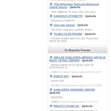
US ORMAN ÜRÜNLERİ LTD.ŞTİ.
Yiğit Bilgisayar Şanlıurfa Bilgisayar
Teknik Servisi
- Şanlıurfa
ADSL Bağlantısı Pc Satışı Oem ürün Satış
KARAKUŞ OTOMOTİV
- Şanlıurfa
KARAKUŞ OTOMOTİV
Usta halı yıkama
- Şanlıurfa
Halı koltuk yatak baza sandalye yikama
YILMAZ ELEKTRONİK
- Şanlıurfa
FATURA ÖDEME NOKTASI CEP TELEFONU
SATIŞI VE AKSE
En Begenilen Firmalar
IŞIKLAR ŞANLIURFA MERKEZ ARÇELİK
BEKO YETKİLİ SERVİSİ
- Şanlıurfa
ARÇELİK BEKO ALTUS BEYAZ EŞYA VE
ELEKTRONİK YE
(
75095
kez bakıldı Eklenme tarihi 0-0-26.02.2007)
KURYE NET
- Şanlıurfa
KURYE NET
(
47138
kez bakıldı Eklenme tarihi 0-0-10.05.2009)
ŞANLIURFA SAMSUNG SERVİSİ
-
Şanlıurfa
SAMSUNG
(
44085
kez bakıldı Eklenme tarihi 27-03-2012)
PRESTİJ OYUNCAK
- Şanlıurfa
prestij oyuncakte binlerce çeŞit oyuncağı topt