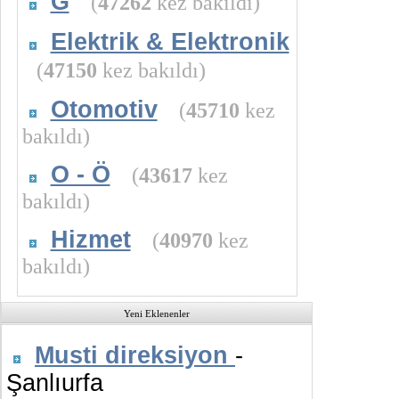
G
(
47262
kez bakıldı)
Elektrik & Elektronik
(
47150
kez bakıldı)
Otomotiv
(
45710
kez
bakıldı)
O - Ö
(
43617
kez
bakıldı)
Hizmet
(
40970
kez
bakıldı)
Yeni Eklenenler
Musti direksiyon
-
Şanlıurfa