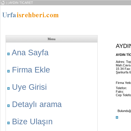
|
| AYDIN TİCARET
Menu
AYDI
Ana Sayfa
AYDIN TİC
Adres: Top
Mah.Cavsa
Firma Ekle
15 34 Fax
Şanlıurfa 
Firma Yetkil
Uye Girisi
Telefon:
Faks:
Cep Telefo
Detaylı arama
Bulunduğu 
Bize Ulaşın