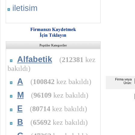
iletisim
Popüler Kategoriler
Alfabetik
(
212381
kez
bakıldı)
A
(
100842
kez bakıldı)
Firma veya
Ürün:
M
(
96109
kez bakıldı)
E
(
80714
kez bakıldı)
B
(
65692
kez bakıldı)