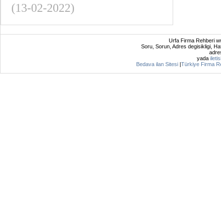
(13-02-2022)
Urfa Firma Rehberi ww
Soru, Sorun, Adres degisikligi, Hat
adres
yada
ileti
Bedava ilan Sitesi
|
Türkiye Firma R