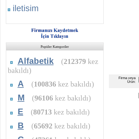
iletisim
Popüler Kategoriler
Alfabetik
(
212379
kez
bakıldı)
Firma veya
A
(
100836
kez bakıldı)
Ürün:
M
(
96106
kez bakıldı)
E
(
80713
kez bakıldı)
B
(
65692
kez bakıldı)