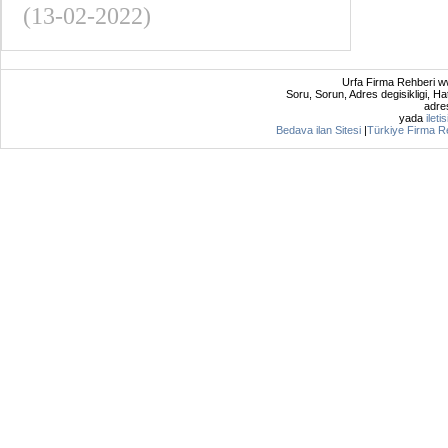
(13-02-2022)
Urfa Firma Rehberi ww
Soru, Sorun, Adres degisikligi, Hat
adres
yada
ileti
Bedava ilan Sitesi
|
Türkiye Firma R