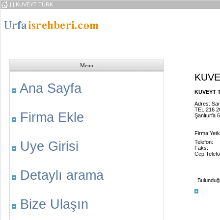
|
| KUVEYT TÜRK
Menu
KUVE
Ana Sayfa
KUVEYT T
Adres: Sar
TEL:216 2
Firma Ekle
Şanlıurfa 
Firma Yetkil
Uye Girisi
Telefon:
Faks:
Cep Telefo
Detaylı arama
Bulunduğu 
Bize Ulaşın