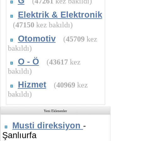
G
(
47261
kez bakıldı)
Elektrik & Elektronik
(
47150
kez bakıldı)
Otomotiv
(
45709
kez
bakıldı)
O - Ö
(
43617
kez
bakıldı)
Hizmet
(
40969
kez
bakıldı)
Yeni Eklenenler
Musti direksiyon
-
Şanlıurfa