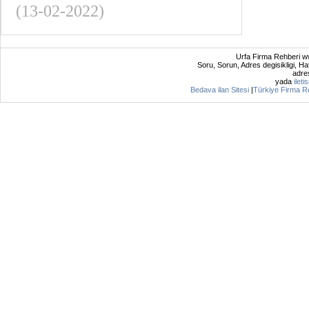
(13-02-2022)
Urfa Firma Rehberi ww
Soru, Sorun, Adres degisikligi, Hat
adres
yada
ileti
Bedava ilan Sitesi
|
Türkiye Firma R