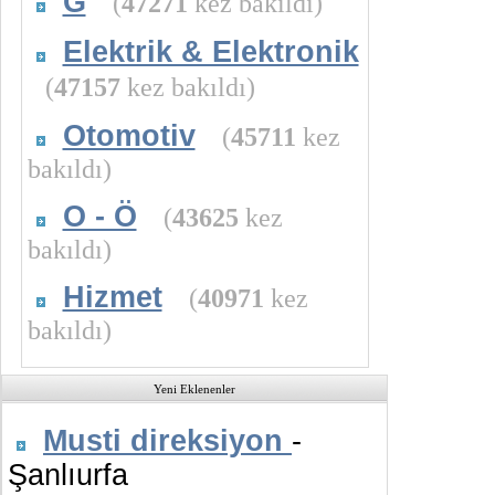
G
(
47271
kez bakıldı)
Elektrik & Elektronik
(
47157
kez bakıldı)
Otomotiv
(
45711
kez
bakıldı)
O - Ö
(
43625
kez
bakıldı)
Hizmet
(
40971
kez
bakıldı)
Yeni Eklenenler
Musti direksiyon
-
Şanlıurfa