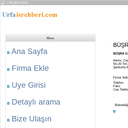
|
| BÜŞRA GIDA
Menu
BÜŞR
Ana Sayfa
BÜŞRA GI
Adres: Cank
No:20 Tel:
Firma Ekle
Şanlıurfa 
Firma Yetk
Uye Girisi
Telefon:
Faks:
Cep Telefo
Detaylı arama
Bulunduğu 
Bize Ulaşın