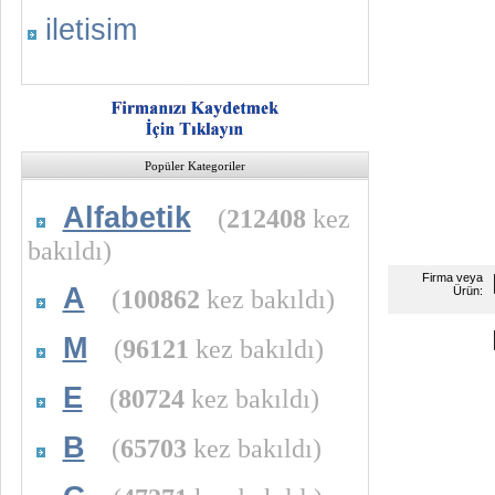
iletisim
Popüler Kategoriler
Alfabetik
(
212408
kez
bakıldı)
Firma veya
A
(
100862
kez bakıldı)
Ürün:
M
(
96121
kez bakıldı)
E
(
80724
kez bakıldı)
B
(
65703
kez bakıldı)