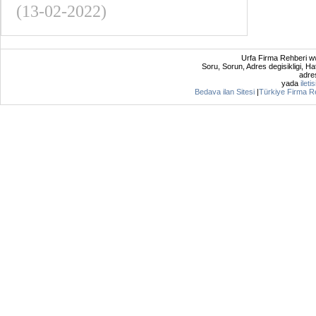
(13-02-2022)
Urfa Firma Rehberi ww
Soru, Sorun, Adres degisikligi, Hat
adres
yada
ileti
Bedava ilan Sitesi
|
Türkiye Firma R