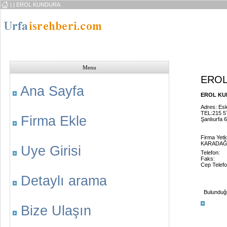
|
| EROL KUNDURA
Menu
EROL
Ana Sayfa
EROL KUN
Adres: Esk
TEL:215 5
Firma Ekle
Şanlıurfa 
Firma Yetki
KARADAĞ
Uye Girisi
Telefon:
Faks:
Cep Telefo
Detaylı arama
Bulunduğu 
Bize Ulaşın