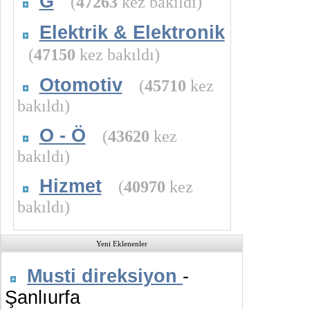
G
(
47263
kez bakıldı)
Elektrik & Elektronik
(
47150
kez bakıldı)
Otomotiv
(
45710
kez
bakıldı)
O - Ö
(
43620
kez
bakıldı)
Hizmet
(
40970
kez
bakıldı)
Yeni Eklenenler
Musti direksiyon
-
Şanlıurfa