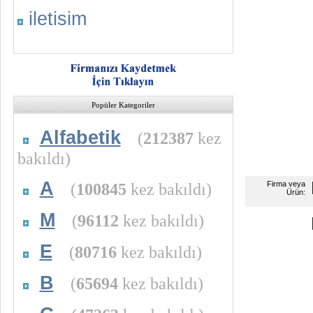
iletisim
Popüler Kategoriler
Alfabetik
(
212387
kez
bakıldı)
A
(
100845
kez bakıldı)
Firma veya
Ürün:
M
(
96112
kez bakıldı)
E
(
80716
kez bakıldı)
B
(
65694
kez bakıldı)