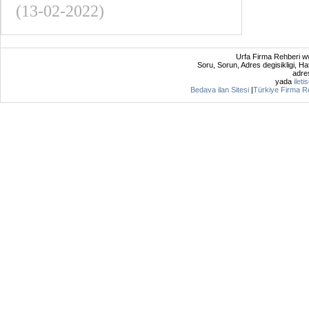
(13-02-2022)
Urfa Firma Rehberi ww
Soru, Sorun, Adres degisikligi, Hat
adres
yada
ileti
Bedava ilan Sitesi
|
Türkiye Firma R