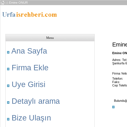
|
| Emine ONUR
Menu
Emin
Ana Sayfa
Emine ONU
Adres: Tel
Şanlıurfa 
Firma Ekle
Firma Yetkil
Telefon:
Uye Girisi
Faks:
Cep Telefo
Detaylı arama
Bulunduğu 
Bize Ulaşın