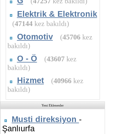
G
(
47257
kez bakıldı)
Elektrik & Elektronik
(
47144
kez bakıldı)
Otomotiv
(
45706
kez
bakıldı)
O - Ö
(
43607
kez
bakıldı)
Hizmet
(
40966
kez
bakıldı)
Yeni Eklenenler
Musti direksiyon
-
Şanlıurfa