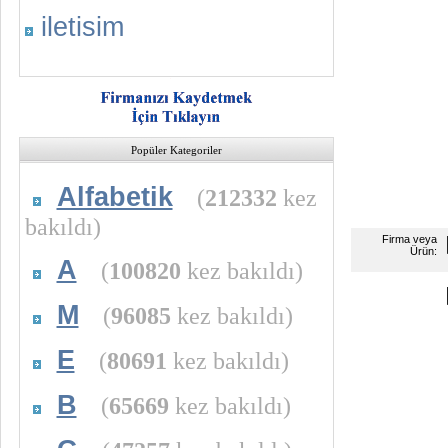
iletisim
Popüler Kategoriler
Alfabetik
(
212332
kez
bakıldı)
Firma veya
Ürün:
A
(
100820
kez bakıldı)
M
(
96085
kez bakıldı)
E
(
80691
kez bakıldı)
B
(
65669
kez bakıldı)