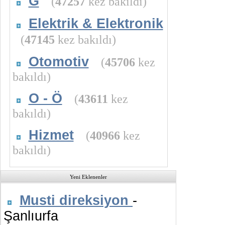
G
(
47257
kez bakıldı)
Elektrik & Elektronik
(
47145
kez bakıldı)
Otomotiv
(
45706
kez
bakıldı)
O - Ö
(
43611
kez
bakıldı)
Hizmet
(
40966
kez
bakıldı)
Yeni Eklenenler
Musti direksiyon
-
Şanlıurfa