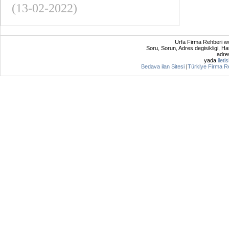
(13-02-2022)
Urfa Firma Rehberi ww
Soru, Sorun, Adres degisikligi, Hat
adres
yada
ileti
Bedava ilan Sitesi
|
Türkiye Firma R