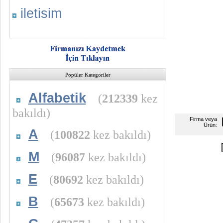
iletisim
Popüler Kategoriler
Alfabetik
(
212339
kez
bakıldı)
Firma veya
Ürün:
A
(
100822
kez bakıldı)
M
(
96087
kez bakıldı)
E
(
80692
kez bakıldı)
B
(
65673
kez bakıldı)