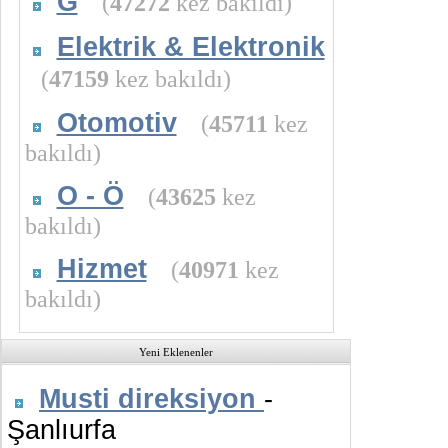
G
(
47272
kez bakıldı)
Elektrik & Elektronik
(
47159
kez bakıldı)
Otomotiv
(
45711
kez
bakıldı)
O - Ö
(
43625
kez
bakıldı)
Hizmet
(
40971
kez
bakıldı)
Yeni Eklenenler
Musti direksiyon
-
Şanlıurfa