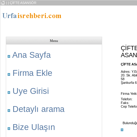
|
| ÇİFTE ASANSÖR
Menu
ÇİFT
Ana Sayfa
ASA
ÇİFTE AS
Firma Ekle
Adres: Y.E
20. Sk. Abi
58
Şanlıurfa 
Uye Girisi
Firma Yetki
Telefon:
Faks:
Detaylı arama
Cep Telefo
Bulunduğu 
Bize Ulaşın