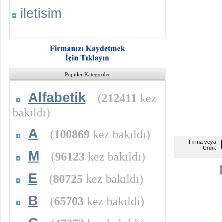
iletisim
Popüler Kategoriler
Alfabetik
(
212411
kez
bakıldı)
A
(
100869
kez bakıldı)
Firma veya
Ürün:
M
(
96123
kez bakıldı)
E
(
80725
kez bakıldı)
B
(
65703
kez bakıldı)