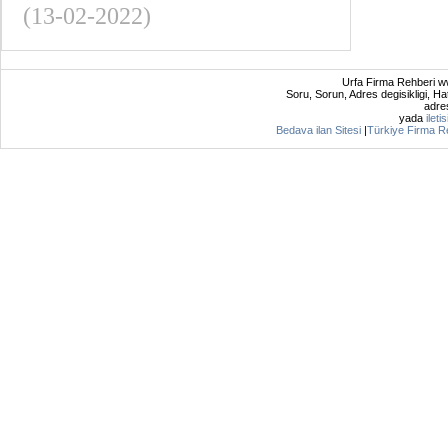
(13-02-2022)
Urfa Firma Rehberi ww
Soru, Sorun, Adres degisikligi, Hat
adres
yada
ileti
Bedava ilan Sitesi
|
Türkiye Firma R